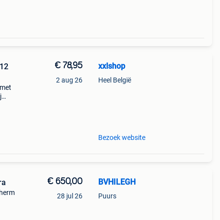
€ 78,95
xxlshop
 12
2 aug 26
Heel België
 met
j
-> ga
e
Bezoek website
€ 650,00
BVHILEGH
ra
cherm
28 jul 26
Puurs
jes,
200e