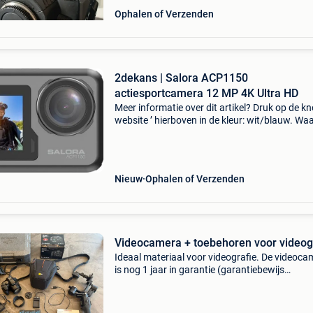
Ophalen of Verzenden
2dekans | Salora ACP1150
actiesportcamera 12 MP 4K Ultra HD
Meer informatie over dit artikel? Druk op de kno
website ’ hierboven in de kleur: wit/blauw. W
bestellen bij 2dekansje.com? Voor 16:00 beste
morgen in huis binnen belgië. 1 Jaar garantie 
Nieuw
Ophalen of Verzenden
Videocamera + toebehoren voor videog
Ideaal materiaal voor videografie. De videoca
is nog 1 jaar in garantie (garantiebewijs
inbegrepen). Producten kunnen afzonderlijk o
samen gekocht worden. - Videocamera : €488,
opbergtas