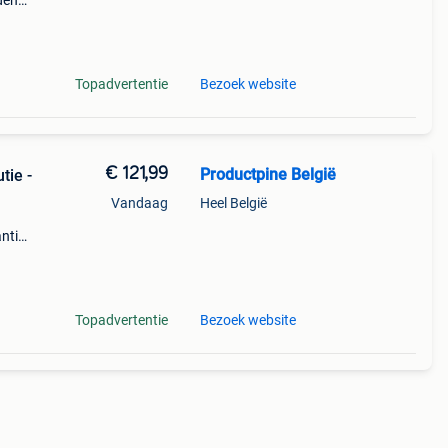
den
 met
,
Topadvertentie
Bezoek website
€ 121,99
Productpine België
tie -
Vandaag
Heel België
ntie.
tis
Topadvertentie
Bezoek website