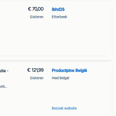
€ 70,00
ibhd26
Gisteren
Etterbeek
€ 121,99
Productpine België
tie -
Gisteren
Heel België
ntie.
tis
Bezoek website