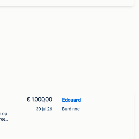
€ 1.000,00
Edouard
30 jul 26
Burdinne
r op
greep
tijd
el