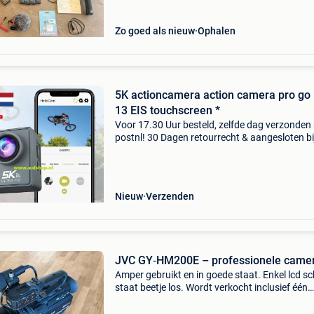
Zo goed als nieuw
Ophalen
5K actioncamera action camera pro go
13 EIS touchscreen *
Voor 17.30 Uur besteld, zelfde dag verzonden
postnl! 30 Dagen retourrecht & aangesloten bi
webwinkelkeur. Geachte bezoeker, bestellen? -
naar onze webshop: xxlshop fantastische acti
Nieuw
Verzenden
JVC GY‑HM200E – professionele came
Amper gebruikt en in goede staat. Enkel lcd s
staat beetje los. Wordt verkocht inclusief één
batterij, de voeding, regenjas, pedestal op wielt
draagtas, voeding en wifi‑antenne. De gy‑hm