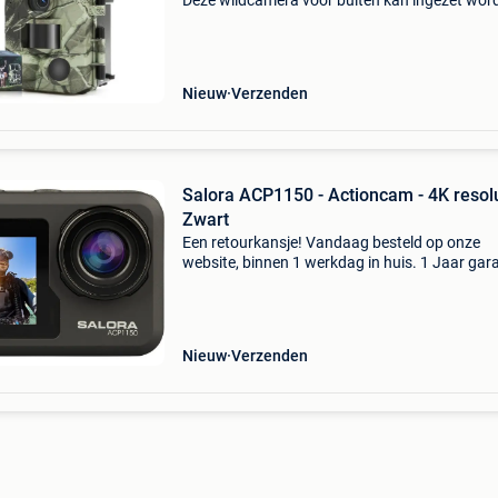
Deze wildcamera voor buiten kan ingezet wor
voor verschillende situaties. Deze wildcamera
nachtzicht kan worden gebruikt voor het jagen
maar ook
Nieuw
Verzenden
Salora ACP1150 - Actioncam - 4K resolu
Zwart
Een retourkansje! Vandaag besteld op onze
website, binnen 1 werkdag in huis. 1 Jaar gara
Gratis verzending boven de €20. Beperkte
voorraad. Niet tevreden? Retourneren kan gra
binnen 30 da
Nieuw
Verzenden