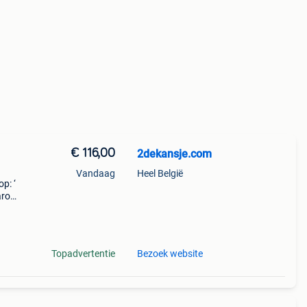
€ 116,00
2dekansje.com
Vandaag
Heel België
p: ‘
aarom
ld,
o
Topadvertentie
Bezoek website