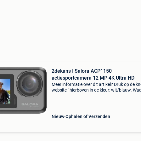
2dekans | Salora ACP1150
actiesportcamera 12 MP 4K Ultra HD
Meer informatie over dit artikel? Druk op de kno
website ’ hierboven in de kleur: wit/blauw. W
bestellen bij 2dekansje.com? Voor 16:00 beste
morgen in huis binnen belgië. 1 Jaar garantie 
Nieuw
Ophalen of Verzenden