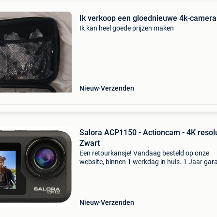
Ik verkoop een gloednieuwe 4k-camera
Ik kan heel goede prijzen maken
Nieuw
Verzenden
Salora ACP1150 - Actioncam - 4K resolu
Zwart
Een retourkansje! Vandaag besteld op onze
website, binnen 1 werkdag in huis. 1 Jaar gara
Gratis verzending boven de €20. Beperkte
voorraad. Niet tevreden? Retourneren kan gra
binnen 30 da
Nieuw
Verzenden