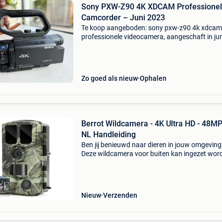
Sony PXW-Z90 4K XDCAM Professione
Camcorder – Juni 2023
Te koop aangeboden: sony pxw-z90 4k xdcam
professionele videocamera, aangeschaft in jun
2023. De camera verkeert in perfect werkende
staat en is altijd zorgvuldig behandeld. Ideaal
professionele
Zo goed als nieuw
Ophalen
Berrot Wildcamera - 4K Ultra HD - 48MP
NL Handleiding
Ben jij benieuwd naar dieren in jouw omgeving
Deze wildcamera voor buiten kan ingezet wor
voor verschillende situaties. Deze wildcamera
nachtzicht kan worden gebruikt voor het jagen
maar ook
Nieuw
Verzenden