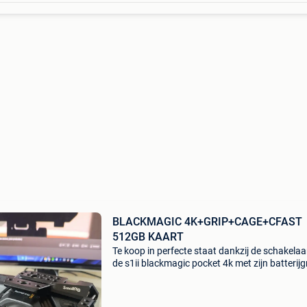
BLACKMAGIC 4K+GRIP+CAGE+CFAST
512GB KAART
Te koop in perfecte staat dankzij de schakelaa
de s1ii blackmagic pocket 4k met zijn batterij
met daarin 2 batterijen waarmee je de opname
enorm kunt verlengen met de kooi waarin je ve