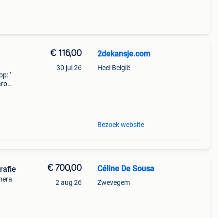
€ 116,00
2dekansje.com
30 jul 26
Heel België
p: ‘
aarom
ld,
o
Bezoek website
€ 700,00
Céline De Sousa
rafie
mera
2 aug 26
Zwevegem
f
70 -