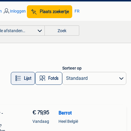
n
Inloggen
FR
Plaats zoekertje
lle afstanden…
Zoek
Sorteer op
Lijst
Foto’s
€ 79,95
Berrot
 -
Vandaag
Heel België
?