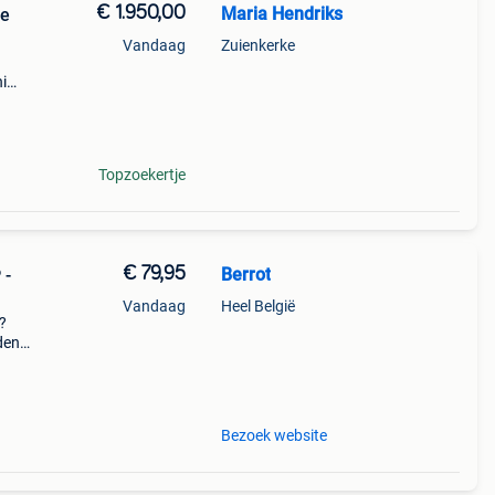
€ 1.950,00
Maria Hendriks
le
Vandaag
Zuienkerke
i
 voor
Topzoekertje
€ 79,95
Berrot
 -
Vandaag
Heel België
?
den
 met
,
Bezoek website