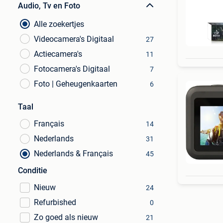
Audio, Tv en Foto
Alle zoekertjes
Videocamera's Digitaal
27
Actiecamera's
11
Fotocamera's Digitaal
7
Foto | Geheugenkaarten
6
Taal
Français
14
Nederlands
31
Nederlands & Français
45
Conditie
Nieuw
24
Refurbished
0
Zo goed als nieuw
21