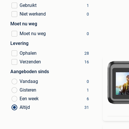
Gebruikt
1
Niet werkend
0
Moet nu weg
Moet nu weg
0
Levering
Ophalen
28
Verzenden
16
Aangeboden sinds
Vandaag
0
Gisteren
1
Een week
6
Altijd
31