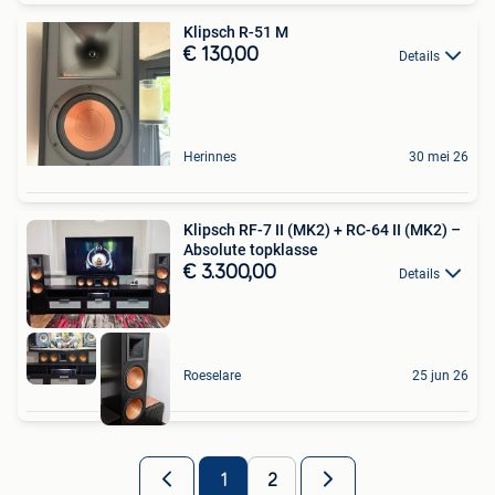
Klipsch R-51 M
€ 130,00
Details
Herinnes
30 mei 26
Klipsch RF-7 II (MK2) + RC-64 II (MK2) –
Absolute topklasse
€ 3.300,00
Details
Roeselare
25 jun 26
1
2