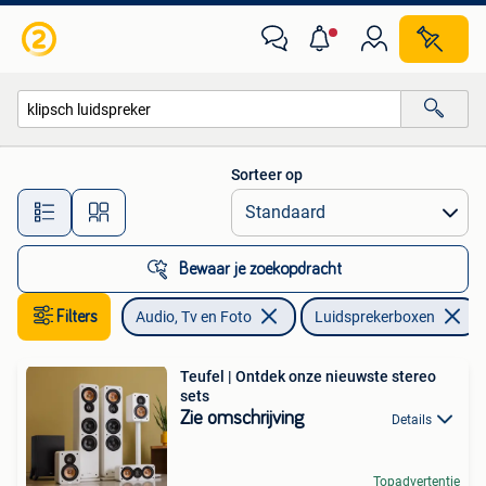
Luidsprekerboxen
Sorteer op
Alle afstanden…
Bewaar je zoekopdracht
Filters
Audio, Tv en Foto
Luidsprekerboxen
Teufel | Ontdek onze nieuwste stereo
sets
Zie omschrijving
Details
Topadvertentie