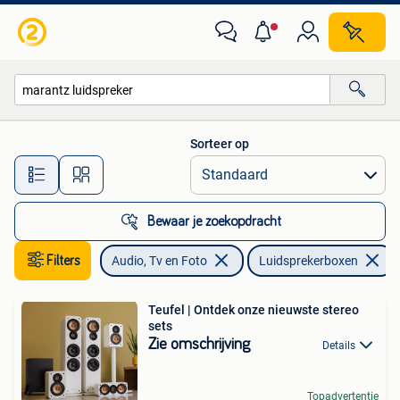
Luidsprekerboxen
Sorteer op
Alle afstanden…
Bewaar je zoekopdracht
Filters
Audio, Tv en Foto
Luidsprekerboxen
Teufel | Ontdek onze nieuwste stereo
sets
Zie omschrijving
Details
Topadvertentie