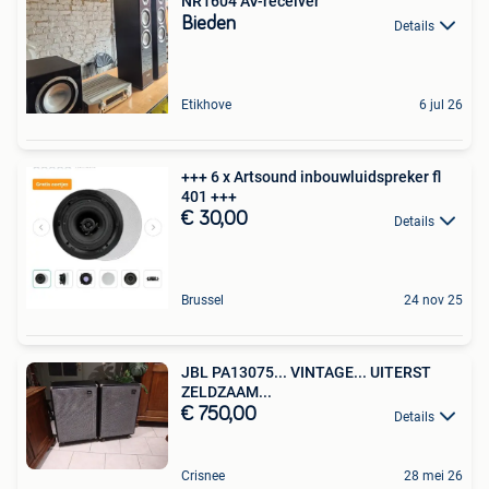
NR1604 AV-receiver
Bieden
Details
Etikhove
6 jul 26
+++ 6 x Artsound inbouwluidspreker fl
401 +++
€ 30,00
Details
Brussel
24 nov 25
JBL PA13075... VINTAGE... UITERST
ZELDZAAM...
€ 750,00
Details
Crisnee
28 mei 26