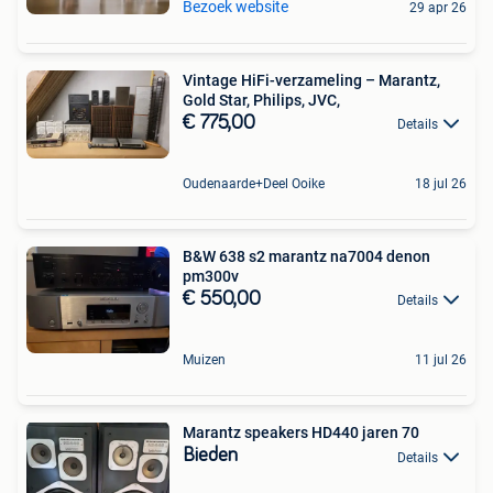
Bezoek website
29 apr 26
Vintage HiFi-verzameling – Marantz,
Gold Star, Philips, JVC,
€ 775,00
Details
Oudenaarde+Deel Ooike
18 jul 26
B&W 638 s2 marantz na7004 denon
pm300v
€ 550,00
Details
Muizen
11 jul 26
Marantz speakers HD440 jaren 70
Bieden
Details