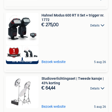
Hahnel Modus 600 RT II Set + trigger nr.
1772
€ 275,00
Details
In & Verkoop
Bezoek website
5 aug 26
Studioverlichtingsset | Tweede kansje |
43% korting
€ 64,44
Details
Bezoek website
5 aug 26