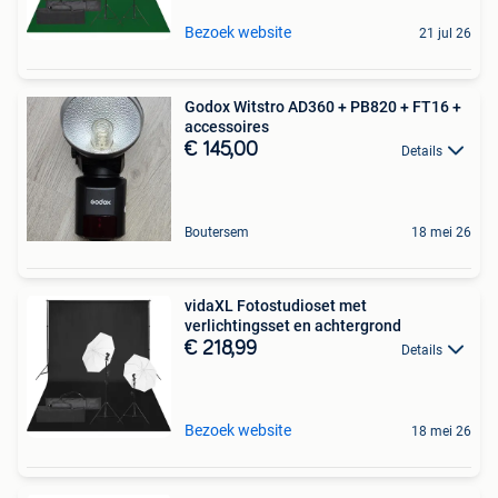
Bezoek website
21 jul 26
Godox Witstro AD360 + PB820 + FT16 +
accessoires
€ 145,00
Details
Boutersem
18 mei 26
vidaXL Fotostudioset met
verlichtingsset en achtergrond
€ 218,99
Details
Bezoek website
18 mei 26