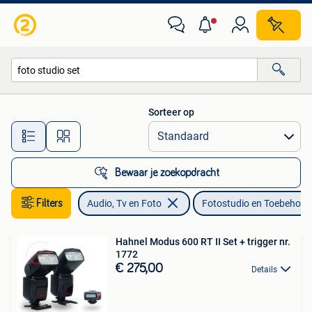
Fotografie | Fotostudio en Toebehoren
Sorteer op
Alle afstanden…
Bewaar je zoekopdracht
Filters
Audio, Tv en Foto
Fotostudio en Toebehore
Hahnel Modus 600 RT II Set + trigger nr.
1772
€ 275,00
Details