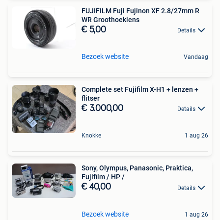
FUJIFILM Fuji Fujinon XF 2.8/27mm R
WR Groothoeklens
€ 5,00
Details
Bezoek website
Vandaag
Complete set Fujifilm X-H1 + lenzen +
flitser
€ 3.000,00
Details
Knokke
1 aug 26
Sony, Olympus, Panasonic, Praktica,
Fujifilm / HP /
€ 40,00
Details
Bezoek website
1 aug 26