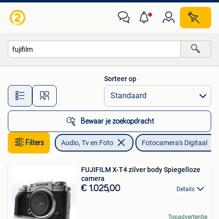
Fotocamera's Digitaal
Sorteer op
Alle afstanden…
Bewaar je zoekopdracht
Filters
Audio, Tv en Foto
Fotocamera's Digitaal
FUJIFILM X-T4 zilver body Spiegelloze
camera
€ 1.025,00
Details
Topadvertentie