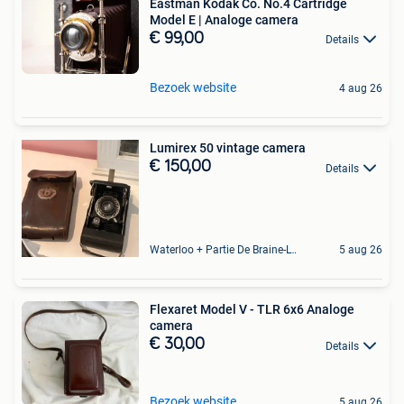
Eastman Kodak Co. No.4 Cartridge
Model E | Analoge camera
€ 99,00
Details
Bezoek website
4 aug 26
Lumirex 50 vintage camera
€ 150,00
Details
Waterloo + Partie De Braine-L'Alleud, De Ohain
5 aug 26
Flexaret Model V - TLR 6x6 Analoge
camera
€ 30,00
Details
Bezoek website
5 aug 26