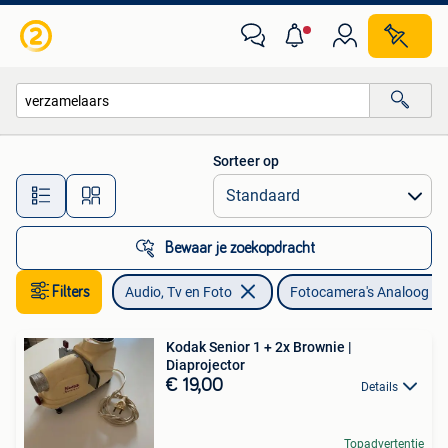
Fotocamera's Analoog
Sorteer op
Alle afstanden…
Bewaar je zoekopdracht
Filters
Audio, Tv en Foto
Fotocamera's Analoog
Kodak Senior 1 + 2x Brownie |
Diaprojector
€ 19,00
Details
Topadvertentie