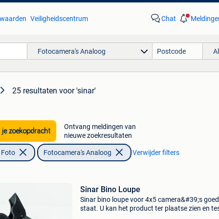
waarden
Veiligheidscentrum
Chat
Meldinge
Fotocamera's Analoog
A
25 resultaten
voor 'sinar'
Ontvang meldingen van
 je zoekopdracht
nieuwe zoekresultaten
 Foto
Fotocamera's Analoog
Verwijder filters
Sinar Bino Loupe
Sinar bino loupe voor 4x5 camera&#39;s goe
staat. U kan het product ter plaatse zien en te
Prijs voor afhaling te mechelen. Betaal per