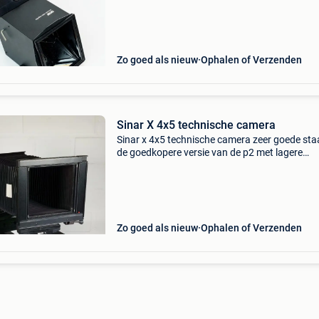
overschrijving voor verzending of cash bij afha
K
Zo goed als nieuw
Ophalen of Verzenden
Sinar X 4x5 technische camera
Sinar x 4x5 technische camera zeer goede staa
de goedkopere versie van de p2 met lagere
instapprijs. Fantastische camera, verkoop w
upgrade. U kan het product ter plaatse zien en
testen. Pri
Zo goed als nieuw
Ophalen of Verzenden