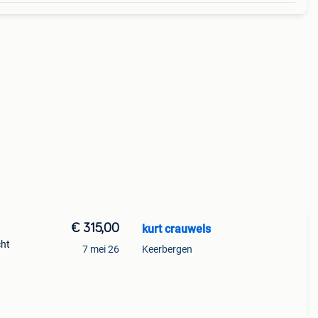
€ 315,00
kurt crauwels
cht
7 mei 26
Keerbergen
buiten