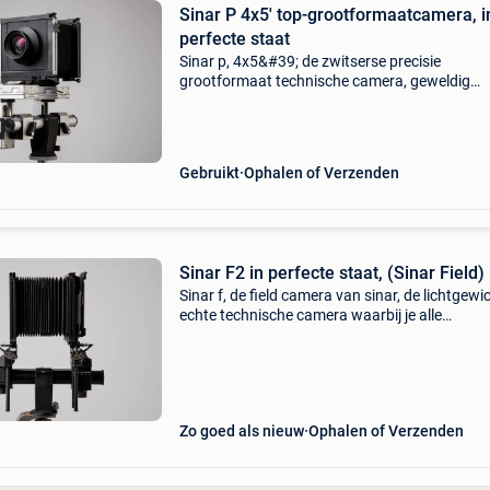
Sinar P 4x5' top-grootformaatcamera, i
perfecte staat
Sinar p, 4x5&#39; de zwitserse precisie
grootformaat technische camera, geweldig
comfortabele camera om verstellingen mee te
doen. De p serie van sinar is de enige camera
waarbij je verstellingen
Gebruikt
Ophalen of Verzenden
Sinar F2 in perfecte staat, (Sinar Field)
Sinar f, de field camera van sinar, de lichtgewi
echte technische camera waarbij je alle
verstellingen kan doen. Perfect om mee naar 
nemen en de mogelijkheden van je technische
camera volled
Zo goed als nieuw
Ophalen of Verzenden