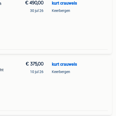
€ 490,00
kurt crauwels
n
30 jul 26
Keerbergen
€ 375,00
kurt crauwels
cht
10 jul 26
Keerbergen
buiten