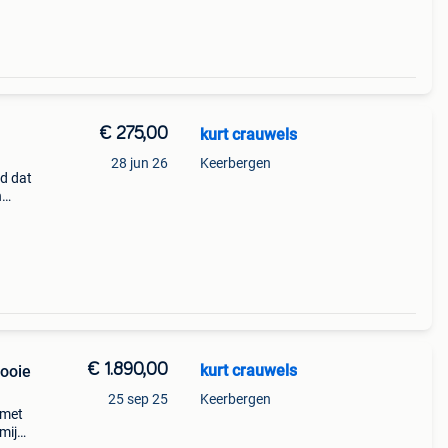
€ 275,00
kurt crauwels
28 jun 26
Keerbergen
fd dat
n
ere
€ 1.890,00
kurt crauwels
mooie
25 sep 25
Keerbergen
 met
 mijn