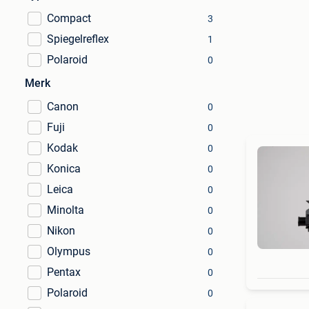
Compact
3
Spiegelreflex
1
Polaroid
0
Merk
Canon
0
Fuji
0
Kodak
0
Konica
0
Leica
0
Minolta
0
Nikon
0
Olympus
0
Pentax
0
Polaroid
0