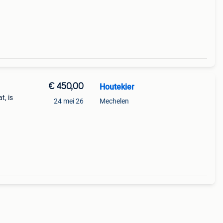
ling.
€ 450,00
Houtekier
t, is
24 mei 26
Mechelen
egens