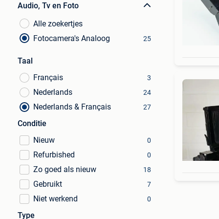
Audio, Tv en Foto
Alle zoekertjes
Fotocamera's Analoog
25
Taal
Français
3
Nederlands
24
Nederlands & Français
27
Conditie
Nieuw
0
Refurbished
0
Zo goed als nieuw
18
Gebruikt
7
Niet werkend
0
Type