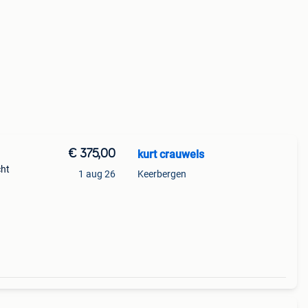
€ 375,00
kurt crauwels
cht
1 aug 26
Keerbergen
buiten