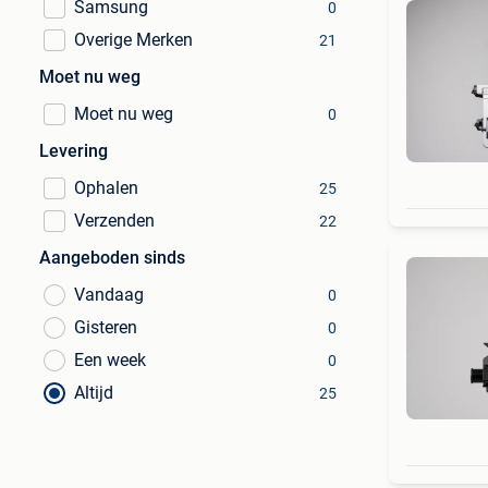
Samsung
0
Overige Merken
21
Moet nu weg
Moet nu weg
0
Levering
Ophalen
25
Verzenden
22
Aangeboden sinds
Vandaag
0
Gisteren
0
Een week
0
Altijd
25