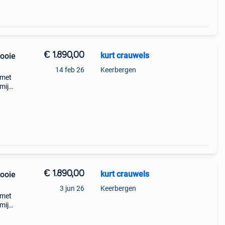
€ 1.890,00
kurt crauwels
mooie
14 feb 26
Keerbergen
 met
 mijn
van
€ 1.890,00
kurt crauwels
mooie
3 jun 26
Keerbergen
 met
 mijn
van