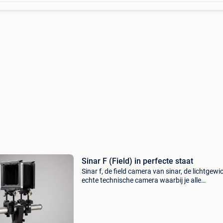
Sinar F (Field) in perfecte staat
Sinar f, de field camera van sinar, de lichtgewi
echte technische camera waarbij je alle
verstellingen kan doen. Perfect om mee naar 
nemen en de mogelijkheden van je technische
camera volled