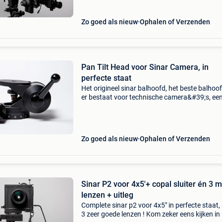
Zo goed als nieuw
Ophalen of Verzenden
Pan Tilt Head voor Sinar Camera, in
perfecte staat
Het origineel sinar balhoofd, het beste balhoo
er bestaat voor technische camera&#39;s, ee
onmisbaar accessoire voor sinar en andere
grootformaat gebruikers. Bekijk ook mijn and
fotograf
Zo goed als nieuw
Ophalen of Verzenden
Sinar P2 voor 4x5'+ copal sluiter én 3 
lenzen + uitleg
Complete sinar p2 voor 4x5" in perfecte staat,
3 zeer goede lenzen ! Kom zeker eens kijken in