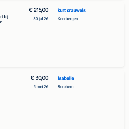
€ 215,00
kurt crauwels
t bij
30 jul 26
Keerbergen
de
e kop
n ve
€ 30,00
Isabelle
5 mei 26
Berchem