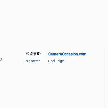
€ 49,00
CameraOccasion.com
ot
Eergisteren
Heel België
. Dat
sspore