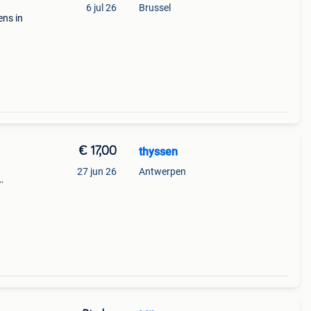
6 jul 26
Brussel
ens in
nieuw
er
€ 17,00
thyssen
27 jun 26
Antwerpen
ar.