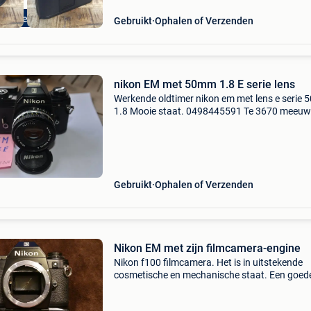
In & Verkoop
Gebruikt
Ophalen of Verzenden
nikon EM met 50mm 1.8 E serie lens
Werkende oldtimer nikon em met lens e serie
1.8 Mooie staat. 0498445591 Te 3670 meeuw
Gebruikt
Ophalen of Verzenden
Nikon EM met zijn filmcamera-engine
Nikon f100 filmcamera. Het is in uitstekende
cosmetische en mechanische staat. Een goed
gelegenheid om een van de meest compacte
spiegelreflexcamera&#39;s van nikon te kopen