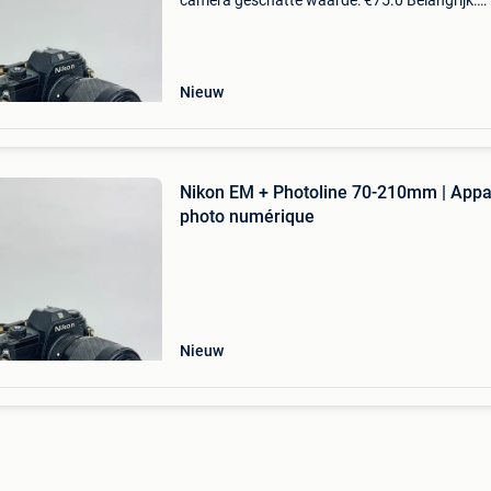
camera geschatte waarde: €75.0 Belangrijk:
winnende biedingen zijn exclusief 9%
koperbescherming + €3 em vintage slr-filmca
met photoline
Nieuw
Nikon EM + Photoline 70-210mm | Appa
photo numérique
Nieuw