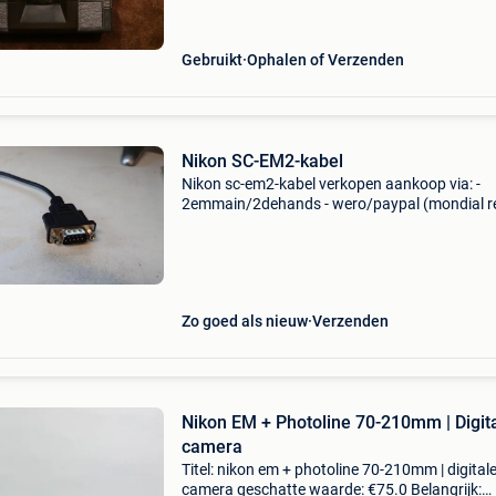
Mogelijke verhuizi
Gebruikt
Ophalen of Verzenden
Nikon SC-EM2-kabel
Nikon sc-em2-kabel verkopen aankoop via: -
2emmain/2dehands - wero/paypal (mondial r
verzendkosten 6€) (ik woon in frankrijk)
aankondiging zichtbaar = object beschikbaar
Zo goed als nieuw
Verzenden
Nikon EM + Photoline 70-210mm | Digit
camera
Titel: nikon em + photoline 70-210mm | digital
camera geschatte waarde: €75.0 Belangrijk: