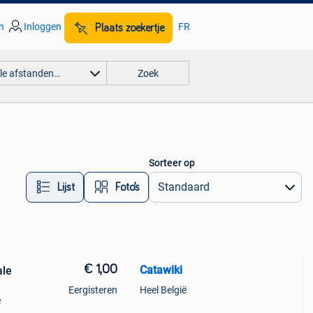
n
Inloggen
FR
Plaats zoekertje
lle afstanden…
Zoek
Sorteer op
Lijst
Foto’s
€ 1,00
Catawiki
ale
Eergisteren
Heel België
e