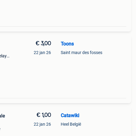
€ 3,00
Toons
22 jan 26
Saint maur des fosses
elay
€ 1,00
Catawiki
ale
22 jan 26
Heel België
e