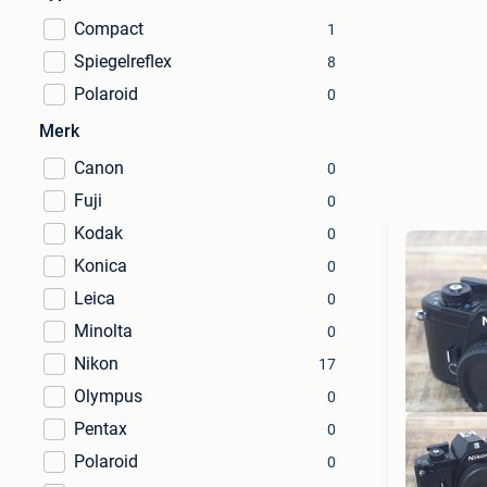
Compact
1
Spiegelreflex
8
Polaroid
0
Merk
Canon
0
Fuji
0
Kodak
0
Konica
0
Leica
0
Minolta
0
Nikon
17
Olympus
0
Pentax
0
Polaroid
0