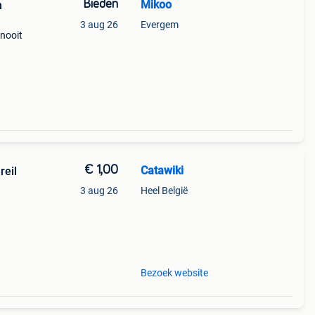
Bieden
Mikoo
n
3 aug 26
Evergem
 nooit
€ 1,00
Catawiki
reil
3 aug 26
Heel België
Bezoek website