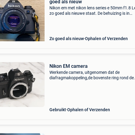
goed als nieuw
Nikon em met nikon lens series e 50mm f1.8 L
zo goed als nieuwe staat. De behuizing is in
perfecte staat, zonder gebruikssporen, bijna 
(zie foto&#39;s). Alles werkt perfect. Met batt
Zo goed als nieuw
Ophalen of Verzenden
Nikon EM camera
Werkende camera, uitgenomen dat de
diafragmakoppeling,de bovenste ring rond de
bajonetkoppeling hapert, dit kan wel manueel
ingesteld worden.eventueel voor de verzamela
Gebruikt
Ophalen of Verzenden