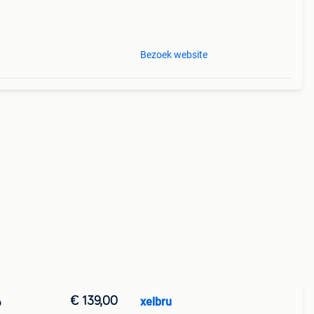
mera
Bezoek website
€ 139,00
xelbru
o