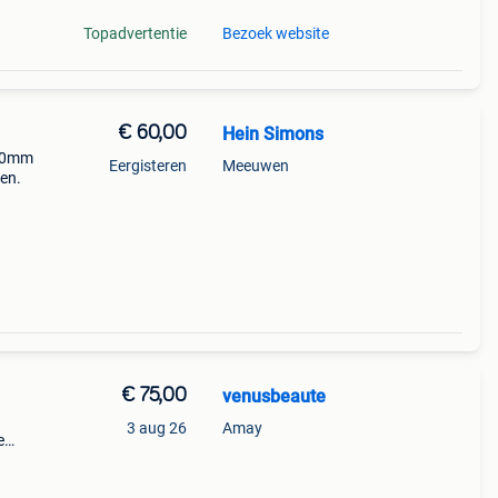
Topadvertentie
Bezoek website
€ 60,00
Hein Simons
 50mm
Eergisteren
Meeuwen
en.
€ 75,00
venusbeaute
3 aug 26
Amay
e
...