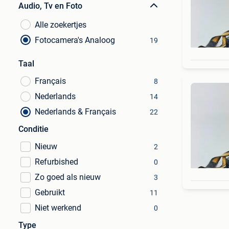
Audio, Tv en Foto
Alle zoekertjes
Fotocamera's Analoog
19
Taal
Français
8
Nederlands
14
Nederlands & Français
22
Conditie
Nieuw
2
Refurbished
0
Zo goed als nieuw
3
Gebruikt
11
Niet werkend
0
Type