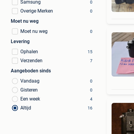
Samsung
0
Overige Merken
0
Moet nu weg
Moet nu weg
0
Levering
Ophalen
15
Verzenden
7
Aangeboden sinds
Vandaag
0
Gisteren
0
Een week
4
Altijd
16