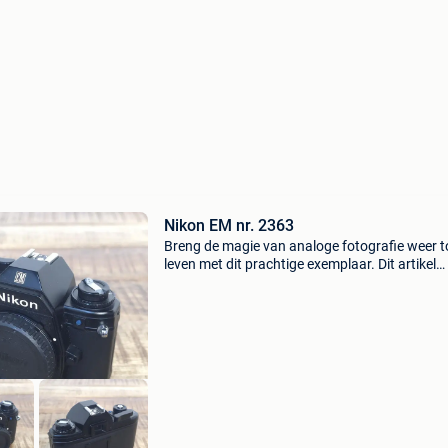
Nikon EM nr. 2363
Breng de magie van analoge fotografie weer t
leven met dit prachtige exemplaar. Dit artikel
bevindt zich in een gebruikte, maar nette staat
betekent dat er lichte, karakteristieke gebruik