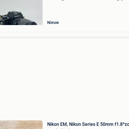
winnende biedingen zijn exclusief 9%
koperbescherming + €3 em vintage slr-filmca
met photoline
Nieuw
Nikon EM, Nikon Series E 50mm f1.8*z