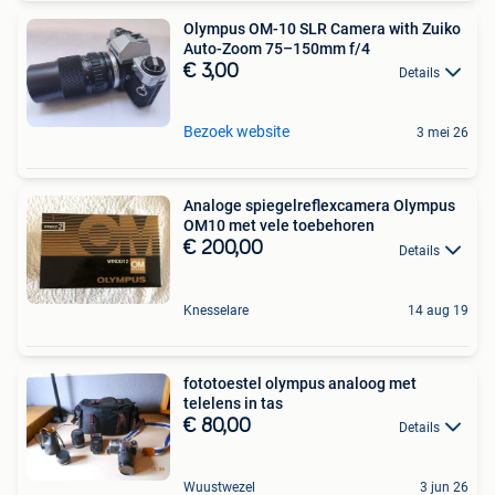
Olympus OM-10 SLR Camera with Zuiko
Auto-Zoom 75–150mm f/4
€ 3,00
Details
Bezoek website
3 mei 26
Analoge spiegelreflexcamera Olympus
OM10 met vele toebehoren
€ 200,00
Details
Knesselare
14 aug 19
fototoestel olympus analoog met
telelens in tas
€ 80,00
Details
Wuustwezel
3 jun 26