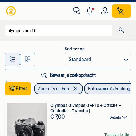
Fotocamera's Analoog
Sorteer op
Alle afstanden…
Bewaar je zoekopdracht
Filters
Audio, Tv en Foto
Fotocamera's Analoog
Olympus Olympus OM-10 + Ottiche +
Custodia + Tracolla |
€ 7,00
Details
Topadvertentie