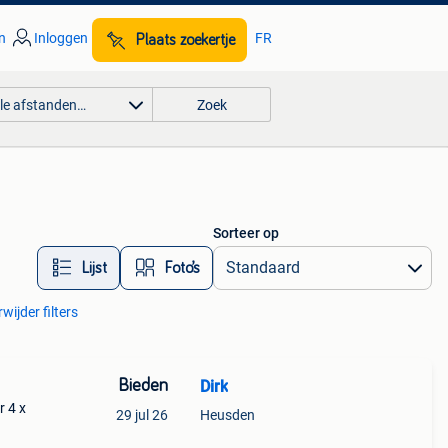
n
Inloggen
FR
Plaats zoekertje
lle afstanden…
Zoek
Sorteer op
Lijst
Foto’s
wijder filters
Bieden
Dirk
 4 x
29 jul 26
Heusden