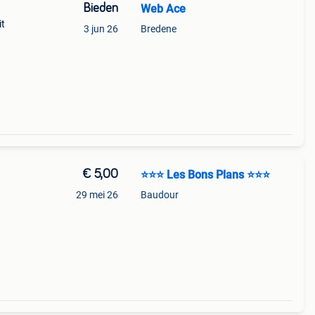
Bieden
Web Ace
it
3 jun 26
Bredene
€ 5,00
⭐⭐⭐ Les Bons Plans ⭐⭐⭐
29 mei 26
Baudour