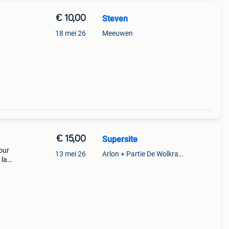
€ 10,00
Steven
18 mei 26
Meeuwen
€ 15,00
Supersite
our
13 mei 26
Arlon + Partie De Wolkrange
 la
 du