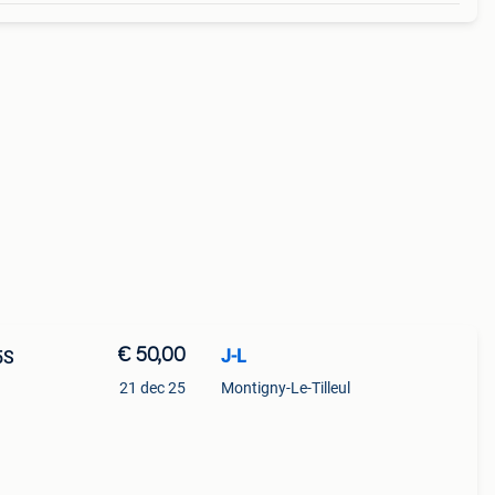
€ 50,00
J-L
5S
21 dec 25
Montigny-Le-Tilleul