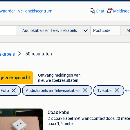
waarden
Veiligheidscentrum
Chat
Meldinge
Audiokabels en Televisiekabels
A
50 resultaten
ekabels
Ontvang meldingen van
 je zoekopdracht
nieuwe zoekresultaten
 Foto
Audiokabels en Televisiekabels
Tv-kabel
Ver
Coax kabel
2 x coax kabel met wandcontactdoos 20 meter
coax 1,5 meter