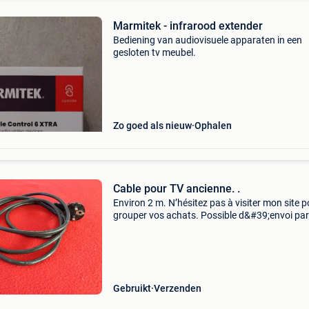
Marmitek - infrarood extender
Bediening van audiovisuele apparaten in een
gesloten tv meubel.
Zo goed als nieuw
Ophalen
Cable pour TV ancienne. .
Environ 2 m. N’hésitez pas à visiter mon site p
grouper vos achats. Possible d&#39;envoi par
poste je met 5€ par mondial relay à voir le prix
jour à charge de l&#39;acheteur merc
Gebruikt
Verzenden