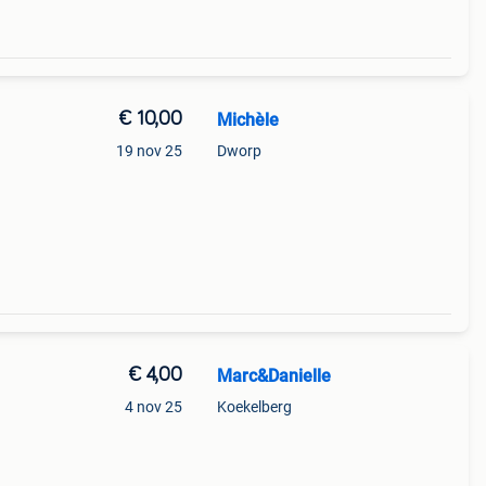
€ 10,00
Michèle
19 nov 25
Dworp
€ 4,00
Marc&Danielle
4 nov 25
Koekelberg