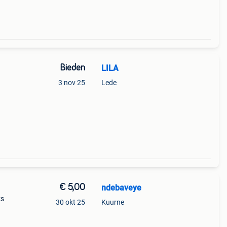
Bieden
LILA
3 nov 25
Lede
€ 5,00
ndebaveye
ks
30 okt 25
Kuurne