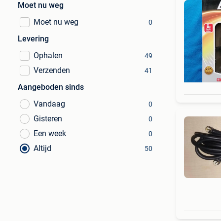
Moet nu weg
Moet nu weg
0
Levering
Ophalen
49
Verzenden
41
Aangeboden sinds
Vandaag
0
Gisteren
0
Een week
0
Altijd
50