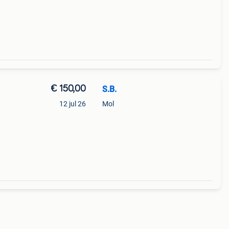
€ 150,00
S.B.
12 jul 26
Mol