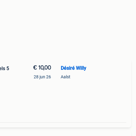
€ 10,00
Désiré Willy
els 5
28 jun 26
Aalst