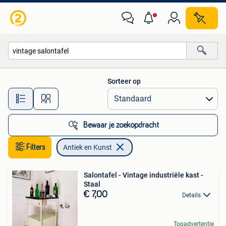
Antiek en Kunst
Sorteer op
Alle afstanden…
Bewaar je zoekopdracht
Filters
Antiek en Kunst
Salontafel - Vintage industriële kast -
Staal
€ 7,00
Details
Topadvertentie