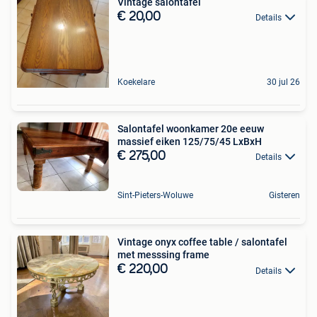
Vintage salontafel
€ 20,00
Details
Koekelare
30 jul 26
Salontafel woonkamer 20e eeuw
massief eiken 125/75/45 LxBxH
€ 275,00
Details
Sint-Pieters-Woluwe
Gisteren
Vintage onyx coffee table / salontafel
met messsing frame
€ 220,00
Details