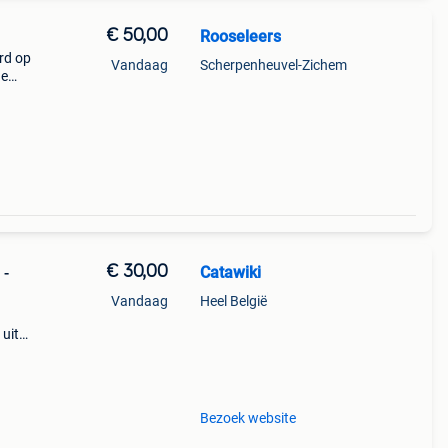
€ 50,00
Rooseleers
erd op
Vandaag
Scherpenheuvel-Zichem
de
€ 30,00
Catawiki
 -
Vandaag
Heel België
n
 uit
cm,
Bezoek website