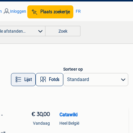
n
Inloggen
FR
Plaats zoekertje
lle afstanden…
Zoek
Sorteer op
Lijst
Foto’s
€ 30,00
Catawiki
 -
Vandaag
Heel België
n