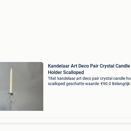
Kandelaar Art Deco Pair Crystal Candle
Holder Scalloped
Titel: kandelaar art deco pair crystal candle ho
scalloped geschatte waarde: €90.0 Belangrijk:
winnende biedingen zijn exclusief 9%
koperbescherming + €3 elegant art deco cryst
clear l