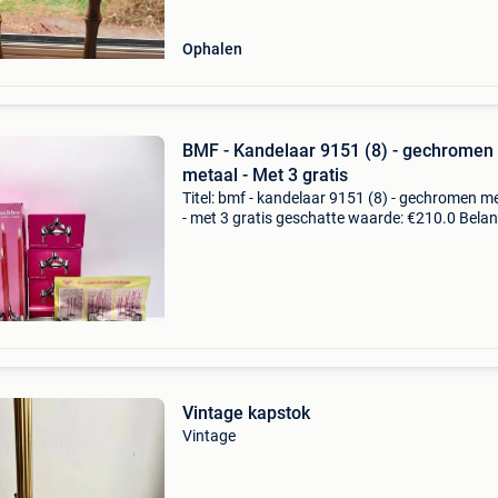
Ophalen
BMF - Kandelaar 9151 (8) - gechromen
metaal - Met 3 gratis
Titel: bmf - kandelaar 9151 (8) - gechromen m
- met 3 gratis geschatte waarde: €210.0 Belang
winnende biedingen zijn exclusief 9%
koperbescherming + €3 geachte bieders,hartel
Vintage kapstok
Vintage