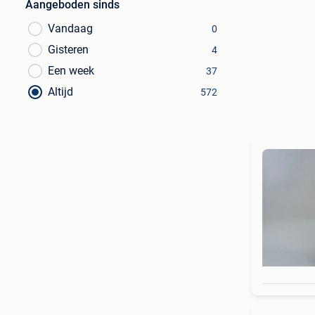
Aangeboden sinds
Vandaag
0
Gisteren
4
Een week
37
Altijd
572