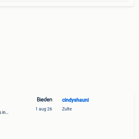
Bieden
cindyshauni
1 aug 26
Zulte
 in