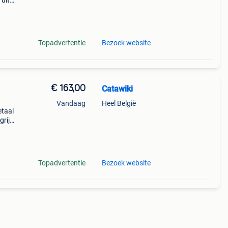
 uit
cm,
Topadvertentie
Bezoek website
€ 163,00
Catawiki
Vandaag
Heel België
etaal
rijk:
ijk da
Topadvertentie
Bezoek website