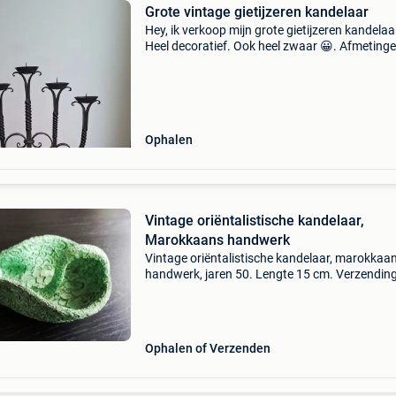
Grote vintage gietijzeren kandelaar
Hey, ik verkoop mijn grote gietijzeren kandelaa
Heel decoratief. Ook heel zwaar 😀. Afmeting
op 60 ongeveer mag weg voor een zacht prijsj
Ophalen
Vintage oriëntalistische kandelaar,
Marokkaans handwerk
Vintage oriëntalistische kandelaar, marokkaa
handwerk, jaren 50. Lengte 15 cm. Verzendin
mogelijk. Kijk gerust eens naar mijn andere
advertenties... Vintage oriëntalistische kandel
marokkaans h
Ophalen of Verzenden