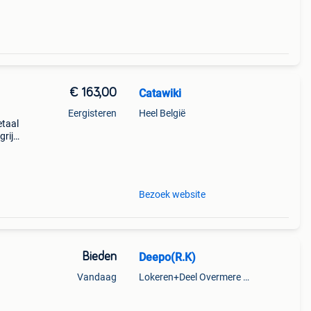
€ 163,00
Catawiki
Eergisteren
Heel België
etaal
rijk:
ijk da
Bezoek website
Bieden
Deepo(R.K)
Vandaag
Lokeren+Deel Overmere En Zele