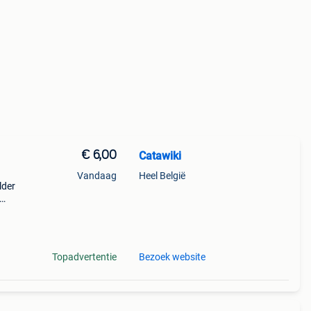
€ 6,00
Catawiki
Vandaag
Heel België
lder
al-
Topadvertentie
Bezoek website