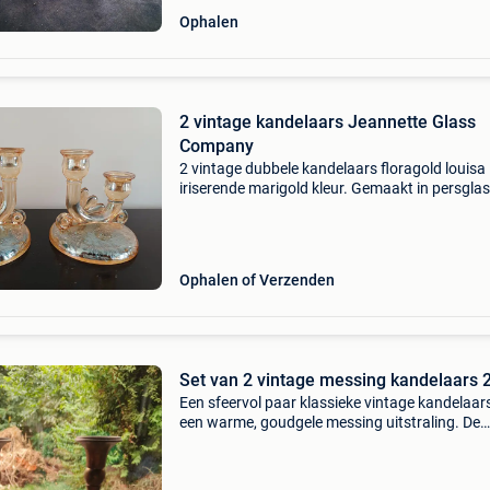
Ophalen
2 vintage kandelaars Jeannette Glass
Company
2 vintage dubbele kandelaars floragold louisa 
iriserende marigold kleur. Gemaakt in persglas
Bloemen in art deco-stijl. Gefabriceerd door de
jeannette glass company. Hoogte is 13,5 cm
Ophalen of Verzenden
Set van 2 vintage messing kandelaars
Een sfeervol paar klassieke vintage kandelaar
een warme, goudgele messing uitstraling. De
kandelaars hebben een elegant baluster-silho
een mooie, authentieke patina. Het betreft een
lichte