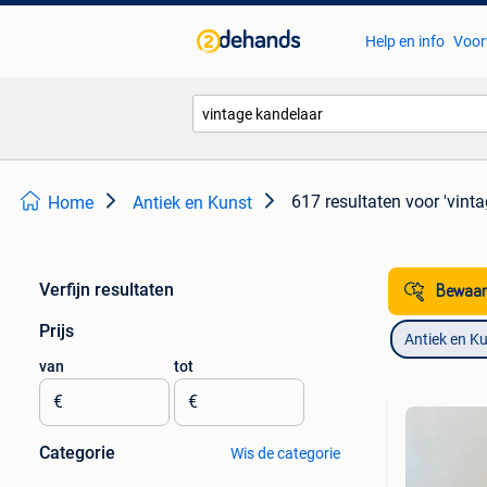
Help en info
Voor
617 resultaten
voor 'vint
Home
Antiek en Kunst
Verfijn resultaten
Bewaar
Prijs
Antiek en K
van
tot
€
€
Categorie
Wis de categorie