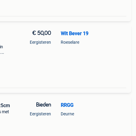
€ 50,00
Wit Bever 19
Eergisteren
Roeselare
in
.
Bieden
RRGG
 25cm
s met
Eergisteren
Deurne
uet en