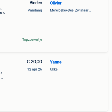
Bieden
Olivier
r.
Vandaag
Merelbeke+Deel Zwijnaarde
en 60
e.
Topzoekertje
€ 20,00
Yanne
12 apr 26
Ukkel
ns
g
aar,