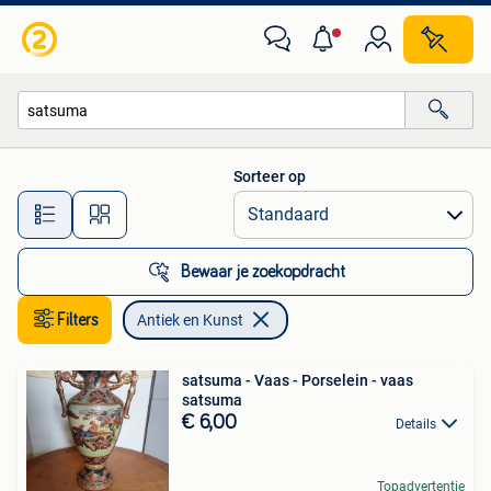
Antiek en Kunst
Sorteer op
Alle afstanden…
Bewaar je zoekopdracht
Filters
Antiek en Kunst
satsuma - Vaas - Porselein - vaas
satsuma
€ 6,00
Details
Topadvertentie