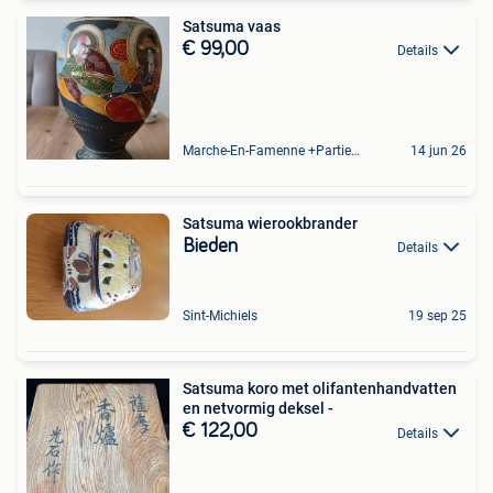
Satsuma vaas
€ 99,00
Details
Marche-En-Famenne +Partie De Baillonville Et Noiseux
14 jun 26
Satsuma wierookbrander
Bieden
Details
Sint-Michiels
19 sep 25
Satsuma koro met olifantenhandvatten
en netvormig deksel -
€ 122,00
Details