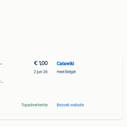
€ 1,00
Catawiki
-
2 jun 26
Heel België
:
Topadvertentie
Bezoek website