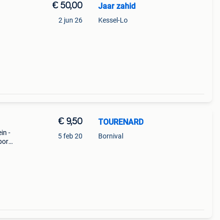
€ 50,00
Jaar zahid
2 jun 26
Kessel-Lo
€ 9,50
TOURENARD
in -
5 feb 20
Bornival
bord -
,