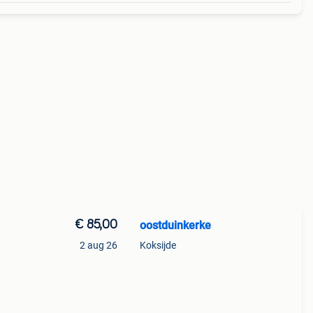
€ 85,00
oostduinkerke
2 aug 26
Koksijde
aat:
d