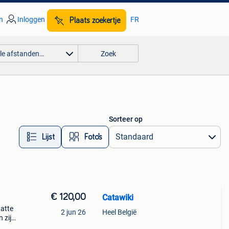
n
Inloggen
FR
Plaats zoekertje
lle afstanden…
Zoek
Sorteer op
Lijst
Foto’s
€ 120,00
Catawiki
hatte
2 jun 26
Heel België
 zijn
l een