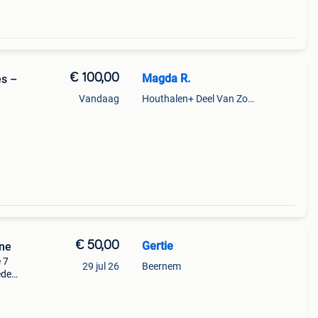
€ 100,00
Magda R.
es –
Vandaag
Houthalen+ Deel Van Zonhoven En Zolder
ecor.
€ 50,00
Gertie
one
 7
29 jul 26
Beernem
ede