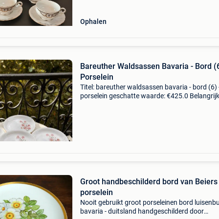
Ophalen
Bareuther Waldsassen Bavaria - Bord (6
Porselein
Titel: bareuther waldsassen bavaria - bord (6) 
porselein geschatte waarde: €425.0 Belangrijk
winnende biedingen zijn exclusief 9%
koperbescherming + €3 set van 6 bareuther
waldsassen bava
Groot handbeschilderd bord van Beiers
porselein
Nooit gebruikt groot porseleinen bord luisenb
bavaria - duitsland handgeschilderd door