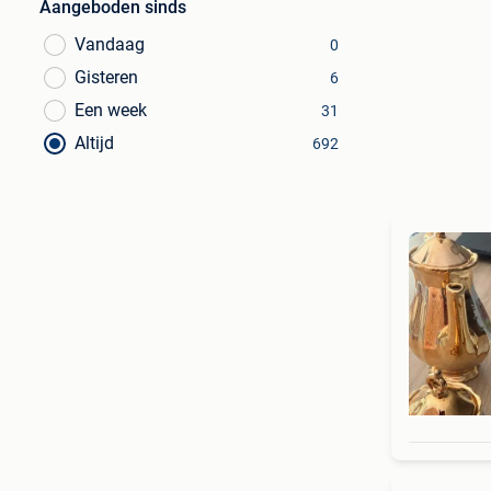
Aangeboden sinds
Vandaag
0
Gisteren
6
Een week
31
Altijd
692