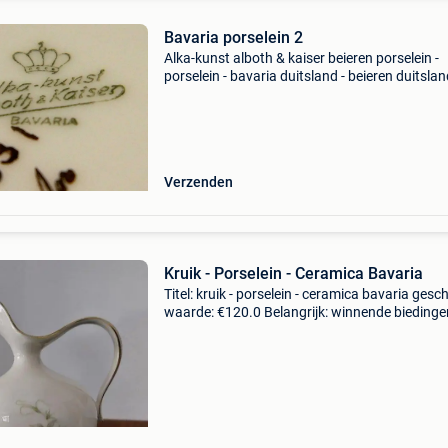
Bavaria porselein 2
Alka-kunst alboth & kaiser beieren porselein -
porselein - bavaria duitsland - beieren duitsla
gerenommeerde fabrikant (augustus alboth ri
zijn porselein decoratie bedrijf in cobourg in 1
Verzenden
Kruik - Porselein - Ceramica Bavaria
Titel: kruik - porselein - ceramica bavaria gesc
waarde: €120.0 Belangrijk: winnende biedingen
exclusief 9% koperbescherming + €3 ik voorste
verfijnde collectie-kwaliteit most