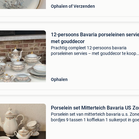
Ophalen of Verzenden
12-persoons Bavaria porseleinen servi
met gouddecor
Prachtig compleet 12-persoons bavaria
porseleinen servies – met gouddecor te koop
aangeboden: een stijlvol en compleet bavaria
porseleinen servies met elegant goudkleurig d
Dit servies verkeert i
Ophalen
Porselein set Mitterteich Bavaria US Z
Porselein set van mitterteich bavaria u.s. Zone
bordjes 9 tassen 1 koffiekan 1 suikerpot in go
staat servies uit periode 1945–1949