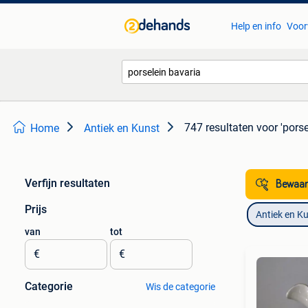
Help en info
Voor
747 resultaten
voor 'porse
Home
Antiek en Kunst
Verfijn resultaten
Bewaar
Prijs
Antiek en K
van
tot
€
€
Categorie
Wis de categorie