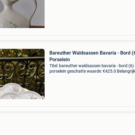
verfijnde collectie-kwaliteit most
Bareuther Waldsassen Bavaria - Bord (6
Porselein
Titel: bareuther waldsassen bavaria - bord (6) 
porselein geschatte waarde: €425.0 Belangrijk
winnende biedingen zijn exclusief 9%
koperbescherming + €3 set van 6 bareuther
waldsassen bava