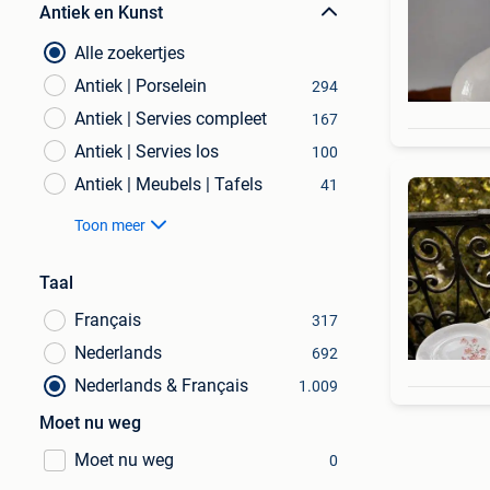
Antiek en Kunst
Alle zoekertjes
Antiek | Porselein
294
Antiek | Servies compleet
167
Antiek | Servies los
100
Antiek | Meubels | Tafels
41
Toon meer
Taal
Français
317
Nederlands
692
Nederlands & Français
1.009
Moet nu weg
Moet nu weg
0