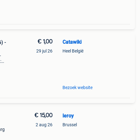
€ 1,00
Catawiki
) -
29 jul 26
Heel België
-
:
Bezoek website
€ 15,00
leroy
2 aug 26
Brussel
urg