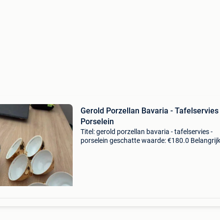
Gerold Porzellan Bavaria - Tafelservies 
Porselein
Titel: gerold porzellan bavaria - tafelservies -
porselein geschatte waarde: €180.0 Belangrijk
winnende biedingen zijn exclusief 9%
koperbescherming + €3 thee- of koffieset6
kopjeseen theep