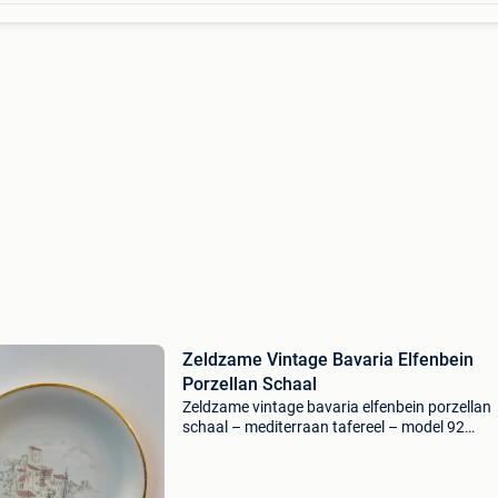
Zeldzame Vintage Bavaria Elfenbein
Porzellan Schaal
Zeldzame vintage bavaria elfenbein porzellan
schaal – mediterraan tafereel – model 92
(notariaat inboedel) unieke vondst oud notari
gecertificeerd oscar schaller bavaria wandbor
jaren &#39;50