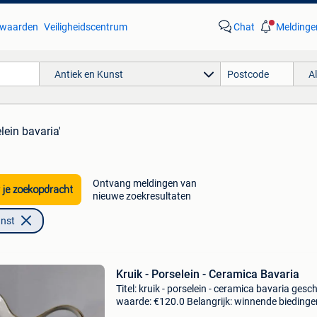
waarden
Veiligheidscentrum
Chat
Meldinge
Antiek en Kunst
A
lein bavaria'
Ontvang meldingen van
 je zoekopdracht
nieuwe zoekresultaten
unst
Kruik - Porselein - Ceramica Bavaria
Titel: kruik - porselein - ceramica bavaria gesc
waarde: €120.0 Belangrijk: winnende biedingen
exclusief 9% koperbescherming + €3 ik voorste