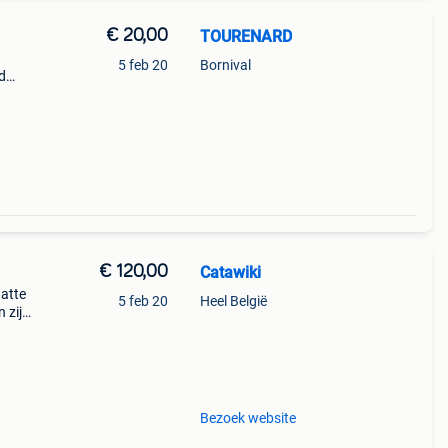
€ 20,00
TOURENARD
5 feb 20
Bornival
nd
chtte
87
€ 120,00
Catawiki
hatte
5 feb 20
Heel België
 zijn
l een
Bezoek website