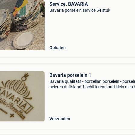
Service. BAVARIA
Bavaria porselein service 54 stuk
Ophalen
Bavaria porselein 1
Bavaria qualitäts - porzellan porselein - porsele
beieren duitsland 1 schitterend oud klein diep 
wit porseleinen presenteerschaaltje - schaaltje
gesigneerd bavaria qualitäts-porzellan, ger
Verzenden