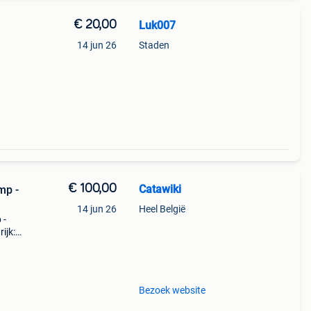
€ 20,00
Luk007
14 jun 26
Staden
€ 100,00
Catawiki
mp -
14 jun 26
Heel België
 -
ijk:
Bezoek website