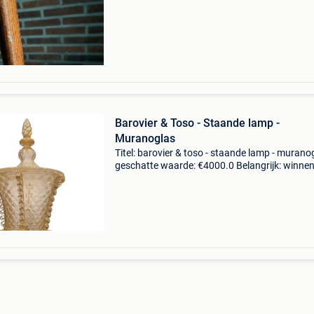
massief beukenhoutdescriptionsculpturale
staande lam
Barovier & Toso - Staande lamp -
Muranoglas
Titel: barovier & toso - staande lamp - murano
geschatte waarde: €4000.0 Belangrijk: winne
biedingen zijn exclusief 9% koperbescherming
vloerlamp, murano-glas en goudstof, ba