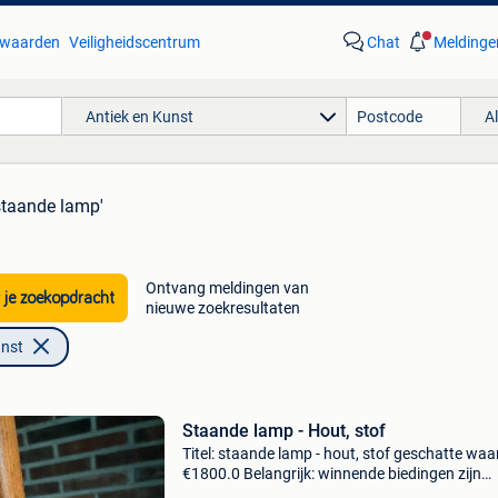
waarden
Veiligheidscentrum
Chat
Meldinge
Antiek en Kunst
A
staande lamp'
Ontvang meldingen van
 je zoekopdracht
nieuwe zoekresultaten
unst
Staande lamp - Hout, stof
Titel: staande lamp - hout, stof geschatte waa
€1800.0 Belangrijk: winnende biedingen zijn
exclusief 9% koperbescherming + €3 lamp in