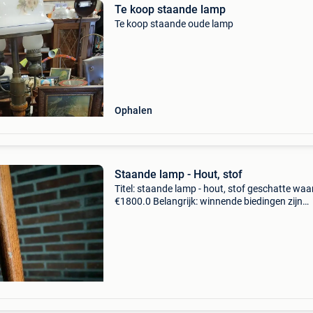
Te koop staande lamp
Te koop staande oude lamp
Ophalen
Staande lamp - Hout, stof
Titel: staande lamp - hout, stof geschatte waa
€1800.0 Belangrijk: winnende biedingen zijn
exclusief 9% koperbescherming + €3 lamp in
massief beukenhoutdescriptionsculpturale
staande lam