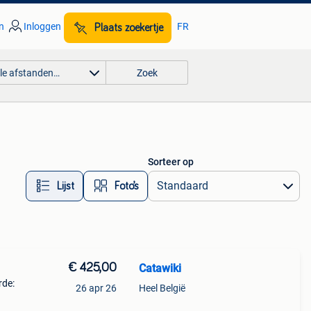
n
Inloggen
FR
Plaats zoekertje
lle afstanden…
Zoek
Sorteer op
Lijst
Foto’s
€ 425,00
Catawiki
rde:
26 apr 26
Heel België