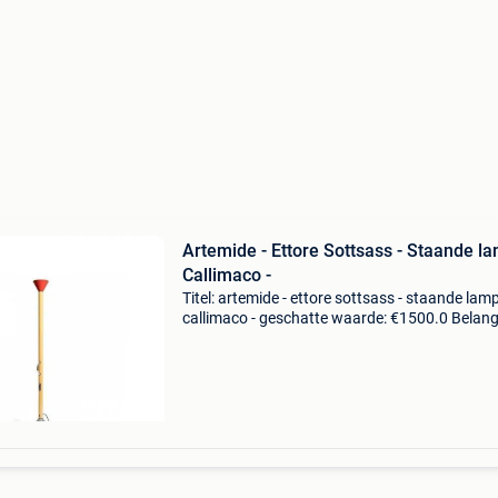
Artemide - Ettore Sottsass - Staande la
Callimaco -
Titel: artemide - ettore sottsass - staande lamp
callimaco - geschatte waarde: €1500.0 Belangr
winnende biedingen zijn exclusief 9%
koperbescherming + €3 lamp van ettore
sottsass,basis