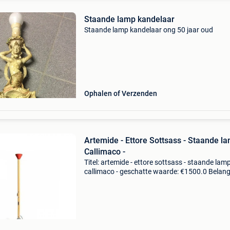
Staande lamp kandelaar
Staande lamp kandelaar ong 50 jaar oud
Ophalen of Verzenden
Artemide - Ettore Sottsass - Staande la
Callimaco -
Titel: artemide - ettore sottsass - staande lamp
callimaco - geschatte waarde: €1500.0 Belangr
winnende biedingen zijn exclusief 9%
koperbescherming + €3 lamp van ettore
sottsass,basis