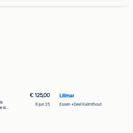
€ 125,00
Lilimar
de
8 jun 25
Essen +Deel Kalmthout
e is