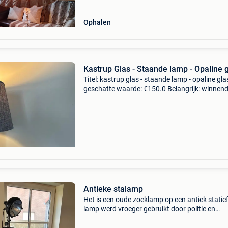
Ophalen
Kastrup Glas - Staande lamp - Opaline 
Titel: kastrup glas - staande lamp - opaline gla
geschatte waarde: €150.0 Belangrijk: winnen
biedingen zijn exclusief 9% koperbescherming
prachtige mid century wit glazen tafellamp g
Antieke stalamp
Het is een oude zoeklamp op een antiek statief
lamp werd vroeger gebruikt door politie en
brandweer als zoeklamp / schijnwerper. Hoog
1,77m herkomst: antiekmarkt tongeren reden