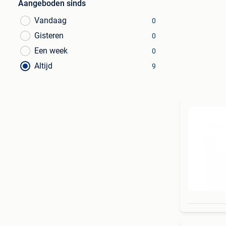
Aangeboden sinds
Vandaag
0
Gisteren
0
Een week
0
Altijd
9