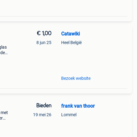
€ 1,00
Catawiki
8 jun 25
Heel België
glas
nde
 + €3
Bezoek website
Bieden
frank van thoor
 met
19 mei 26
Lommel
er