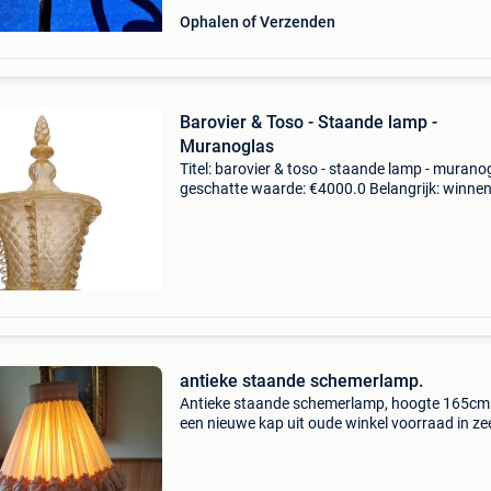
Ophalen of Verzenden
Barovier & Toso - Staande lamp -
Muranoglas
Titel: barovier & toso - staande lamp - murano
geschatte waarde: €4000.0 Belangrijk: winne
biedingen zijn exclusief 9% koperbescherming
vloerlamp, murano-glas en goudstof, ba
antieke staande schemerlamp.
Antieke staande schemerlamp, hoogte 165cm
een nieuwe kap uit oude winkel voorraad in ze
goede staat. Het object bevindt zich in waalre
nederland