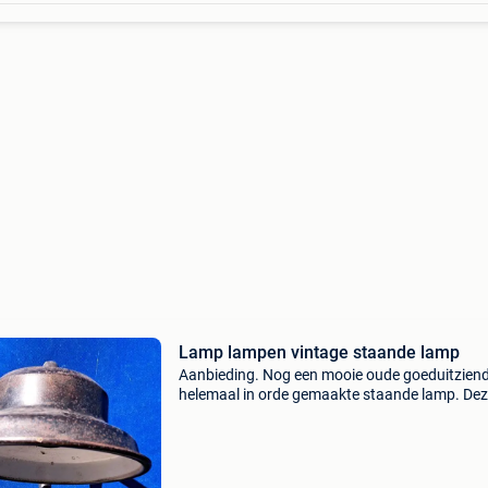
Lamp lampen vintage staande lamp
Aanbieding. Nog een mooie oude goeduitzien
helemaal in orde gemaakte staande lamp. Dez
in goede werkende staat.prijs 125euro.
Www.marktjemouwen.be