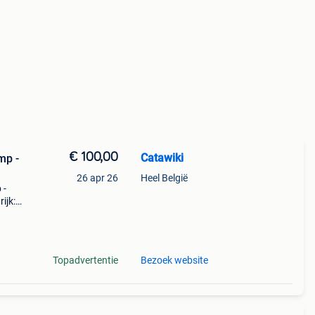
€ 100,00
Catawiki
mp -
26 apr 26
Heel België
 -
ijk:
Topadvertentie
Bezoek website