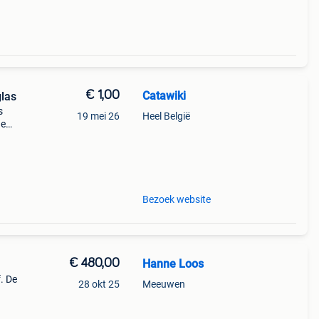
€ 1,00
Catawiki
glas
s
19 mei 26
Heel België
de
 + €3
Bezoek website
€ 480,00
Hanne Loos
. De
28 okt 25
Meeuwen
te: