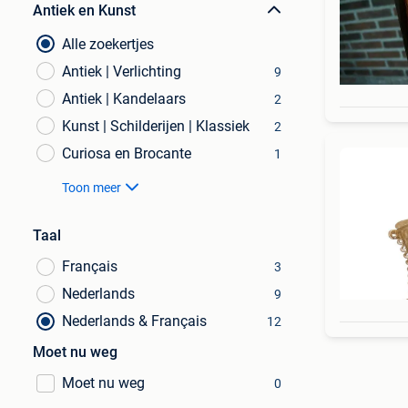
Antiek en Kunst
Alle zoekertjes
Antiek | Verlichting
9
Antiek | Kandelaars
2
Kunst | Schilderijen | Klassiek
2
Curiosa en Brocante
1
Toon meer
Taal
Français
3
Nederlands
9
Nederlands & Français
12
Moet nu weg
Moet nu weg
0