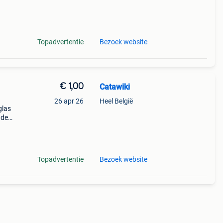
Topadvertentie
Bezoek website
€ 1,00
Catawiki
26 apr 26
Heel België
glas
nde
 + €3
Topadvertentie
Bezoek website