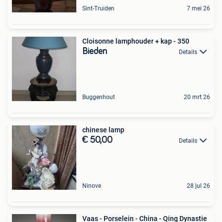
Sint-Truiden
7 mei 26
Cloisonne lamphouder + kap - 350
Bieden
Details
Buggenhout
20 mrt 26
chinese lamp
€ 50,00
Details
Ninove
28 jul 26
Vaas - Porselein - China - Qing Dynastie