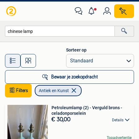
Antiek en Kunst
Sorteer op
Alle afstanden…
Bewaar je zoekopdracht
Filters
Antiek en Kunst
Petroleumlamp (2) - Verguld brons -
celadonporselein
€ 30,00
Details
Topadvertentie