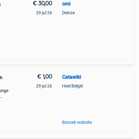
€ 30,00
omi
g
29 jul 26
Deinze
€ 1,00
Catawiki
n
29 jul 26
Heel België
jonge
9%
euw
Bezoek website