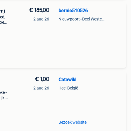
€ 185,00
bernie510526
am)
ed,
2 aug 26
Nieuwpoort+Deel Westende
boe
doost-
. Het
€ 1,00
Catawiki
2 aug 26
Heel België
ke -
jk:
ele
Bezoek website