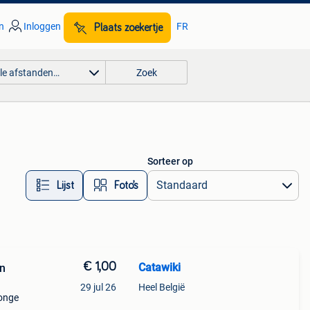
n
Inloggen
FR
Plaats zoekertje
lle afstanden…
Zoek
Sorteer op
Lijst
Foto’s
€ 1,00
Catawiki
n
29 jul 26
Heel België
jonge