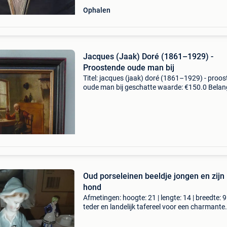
Ophalen
Jacques (Jaak) Doré (1861–1929) -
Proostende oude man bij
Titel: jacques (jaak) doré (1861–1929) - proo
oude man bij geschatte waarde: €150.0 Belang
winnende biedingen zijn exclusief 9%
koperbescherming + €3 genre-interieur van de
antwer
Oud porseleinen beeldje jongen en zijn
hond
Afmetingen: hoogte: 21 | lengte: 14 | breedte: 
teder en landelijk tafereel voor een charmante
decoratie! Het object: prachtig antiek beeldje i
geglazuurd porselein/aardewerk. Het illustreer