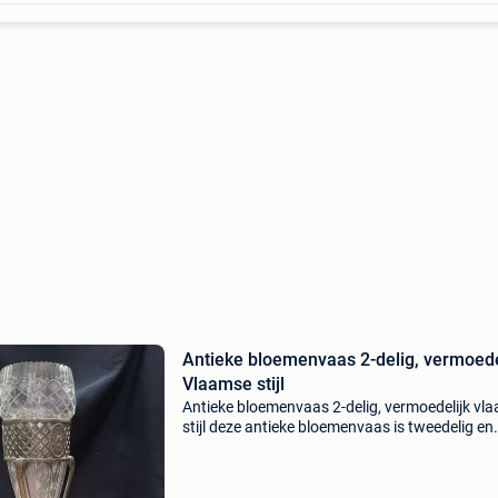
Antieke bloemenvaas 2-delig, vermoede
Vlaamse stijl
Antieke bloemenvaas 2-delig, vermoedelijk vl
stijl deze antieke bloemenvaas is tweedelig en
vermoedelijk meer dan 100 jaar oud. De vaas i
cm hoog en heeft een glasopening van 10 cm
diameter.