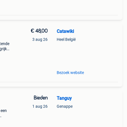
€ 48,00
Catawiki
3 aug 26
Heel België
stende
rijk:
Bezoek website
Bieden
Tanguy
1 aug 26
Genappe
9 een
n
t ee