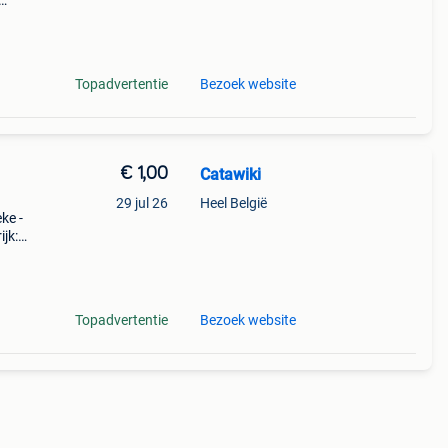
9%
euw
Topadvertentie
Bezoek website
€ 1,00
Catawiki
29 jul 26
Heel België
ke -
jk:
ele
Topadvertentie
Bezoek website