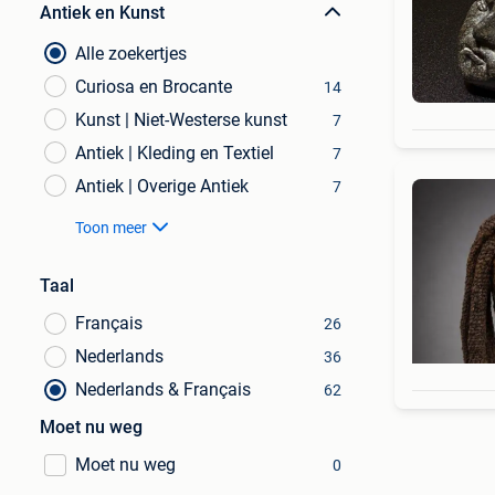
Antiek en Kunst
Alle zoekertjes
Curiosa en Brocante
14
Kunst | Niet-Westerse kunst
7
Antiek | Kleding en Textiel
7
Antiek | Overige Antiek
7
Toon meer
Taal
Français
26
Nederlands
36
Nederlands & Français
62
Moet nu weg
Moet nu weg
0