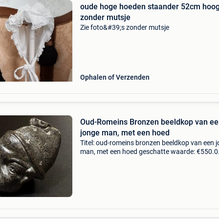
oude hoge hoeden staander 52cm hoo
zonder mutsje
Zie foto&#39;s zonder mutsje
Ophalen of Verzenden
Oud-Romeins Bronzen beeldkop van ee
jonge man, met een hoed
Titel: oud-romeins bronzen beeldkop van een 
man, met een hoed geschatte waarde: €550.0
Belangrijk: winnende biedingen zijn exclusief 
koperbescherming + €3 oud-romeins, 1e-2e e
na