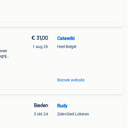
€ 31,00
Catawiki
1 aug 26
Heel België
even
grijk:
rto
Bezoek website
Bieden
Rudy
3 okt 24
Zele+Deel Lokeren