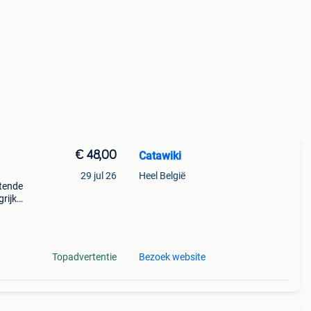
€ 48,00
Catawiki
29 jul 26
Heel België
stende
rijk:
Topadvertentie
Bezoek website