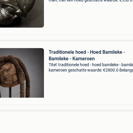
man, met een hoed geschatte waarde: €550.0
Belangrijk: winnende biedingen zijn exclusief 
koperbescherming + €3 oud-romeins, 1e-2e e
na
Traditionele hoed - Hoed Bamileke -
Bamileke - Kameroen
Titel: traditionele hoed - hoed bamileke - bamile
kameroen geschatte waarde: €2800.0 Belangri
winnende biedingen zijn exclusief 9%
koperbescherming + €3 oud antropomorfe ritu
kop –