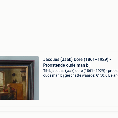
Jacques (Jaak) Doré (1861–1929) -
Proostende oude man bij
Titel: jacques (jaak) doré (1861–1929) - proo
oude man bij geschatte waarde: €150.0 Belang
winnende biedingen zijn exclusief 9%
koperbescherming + €3 genre-interieur van de
antwer