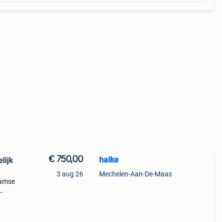
€ 750,00
haike
lijk
3 aug 26
Mechelen-Aan-De-Maas
aamse
s 39