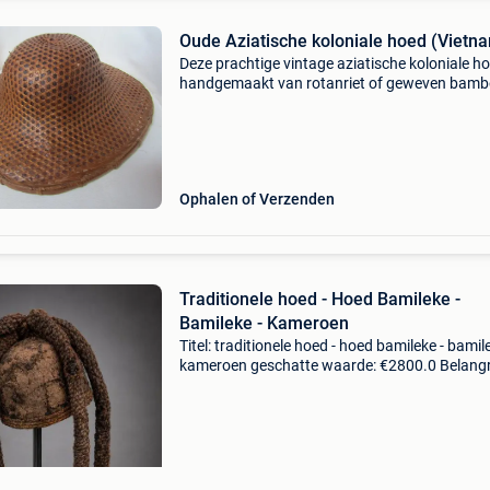
Oude Aziatische koloniale hoed (Vietn
Deze prachtige vintage aziatische koloniale ho
handgemaakt van rotanriet of geweven bam
herkomst: deze hoedstijl komt uit oost- en zui
azië (vaak geassocieerd met china of vietnam)
is
Ophalen of Verzenden
Traditionele hoed - Hoed Bamileke -
Bamileke - Kameroen
Titel: traditionele hoed - hoed bamileke - bamile
kameroen geschatte waarde: €2800.0 Belangri
winnende biedingen zijn exclusief 9%
koperbescherming + €3 oud antropomorfe ritu
kop –