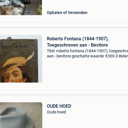
Ophalen of Verzenden
Roberto Fontana (1844-1907),
Toegeschreven aan - Bevitore
Titel: roberto fontana (1844-1907), toegeschr
aan - bevitore geschatte waarde: €300.0 Belan
winnende biedingen zijn exclusief 9%
koperbescherming + €3 toegewezen aan robe
fontan
OUDE HOED
Oude hoed