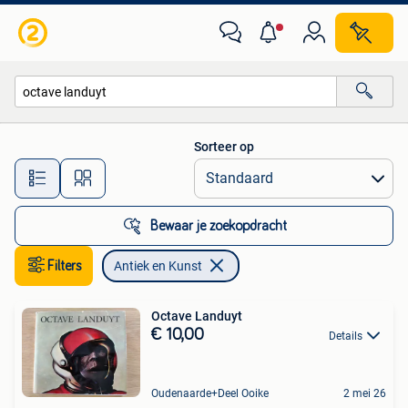
Antiek en Kunst
Sorteer op
Alle afstanden…
Bewaar je zoekopdracht
Filters
Antiek en Kunst
Octave Landuyt
€ 10,00
Details
Oudenaarde+Deel Ooike
2 mei 26