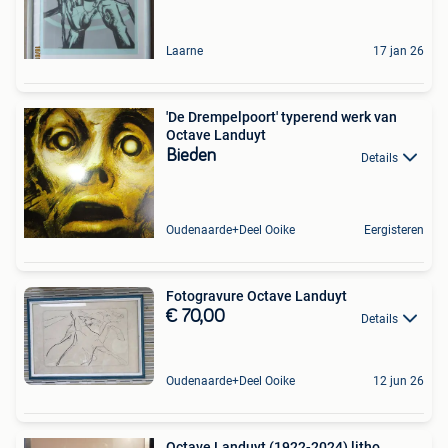
Laarne
17 jan 26
'De Drempelpoort' typerend werk van
Octave Landuyt
Bieden
Details
Oudenaarde+Deel Ooike
Eergisteren
Fotogravure Octave Landuyt
€ 70,00
Details
Oudenaarde+Deel Ooike
12 jun 26
Octave Landuyt (1922-2024) litho