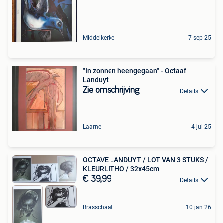
Middelkerke
7 sep 25
"In zonnen heengegaan" - Octaaf
Landuyt
Zie omschrijving
Details
Laarne
4 jul 25
OCTAVE LANDUYT / LOT VAN 3 STUKS /
KLEURLITHO / 32x45cm
€ 39,99
Details
Brasschaat
10 jan 26