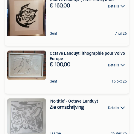
€ 160,00
Details
Gent
7 jul 26
Octave Landuyt lithographie pour Volvo
Europe
€ 100,00
Details
Gent
15 okt 25
'No title' - Octave Landuyt
Zie omschrijving
Details
Laarne
15 dec 25