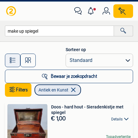
Antiek en Kunst
Sorteer op
Alle afstanden…
Bewaar je zoekopdracht
Filters
Antiek en Kunst
Doos - hard hout - Sieradenkistje met
spiegel
€ 1,00
Details
Topadvertentie