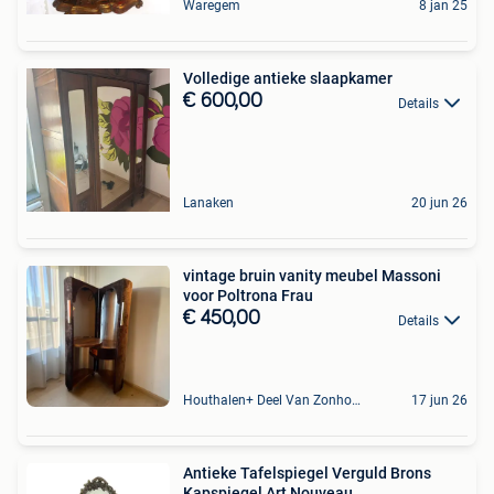
Waregem
8 jan 25
Volledige antieke slaapkamer
€ 600,00
Details
Lanaken
20 jun 26
vintage bruin vanity meubel Massoni
voor Poltrona Frau
€ 450,00
Details
Houthalen+ Deel Van Zonhoven En Zolder
17 jun 26
Antieke Tafelspiegel Verguld Brons
Kapspiegel Art Nouveau