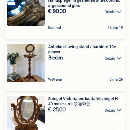
Handspiegel in gesneden antiek brons,
afgeschuind glas
€ 90,00
Details
Bornival
13 sep 19
Antieke shaving stand / barbière 19e
eeuws
Bieden
Details
Wetteren
6 mei 26
Spiegel Victoriaans kaptafelspiegel H
40 make-up✨😍🤗🎁👌
€ 25,00
Details