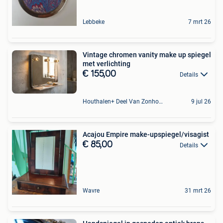
Lebbeke
7 mrt 26
Vintage chromen vanity make up spiegel
met verlichting
€ 155,00
Details
Houthalen+ Deel Van Zonhoven En Zolder
9 jul 26
Acajou Empire make-upspiegel/visagist
€ 85,00
Details
Wavre
31 mrt 26