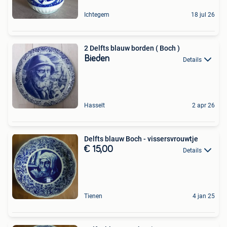
Ichtegem
18 jul 26
2 Delfts blauw borden ( Boch )
Bieden
Details
Hasselt
2 apr 26
Delfts blauw Boch - vissersvrouwtje
€ 15,00
Details
Tienen
4 jan 25