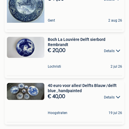
Gent
2 aug 26
Boch La Louvière Delft sierbord
Rembrandt
€ 20,00
Details
Lochristi
2 jul 26
40 euro voor alles! Delfts Blauw /delft
blue , handpainted
€ 40,00
Details
Hoogstraten
19 jul 26