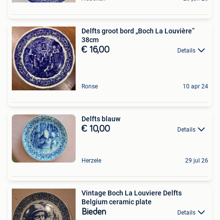
Delfts groot bord „Boch La Louvière”
38cm
€ 16,00
Details
Ronse
10 apr 24
Delfts blauw
€ 10,00
Details
Herzele
29 jul 26
Vintage Boch La Louviere Delfts
Belgium ceramic plate
Bieden
Details