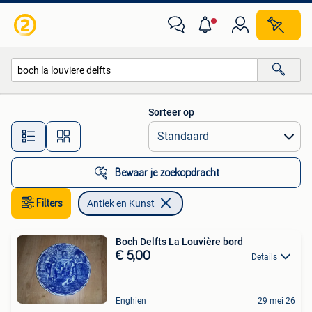
Antiek en Kunst
Sorteer op
Alle afstanden…
Bewaar je zoekopdracht
Filters
Antiek en Kunst
Boch Delfts La Louvière bord
€ 5,00
Details
Enghien
29 mei 26