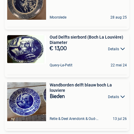
Moorslede
28 aug 25
Oud Delfts sierbord (Boch La Louvière)
Diameter
€ 13,00
Details
Quevy-Le-Petit
22 mei 24
Wandborden delft blauw boch La
louviere
Bieden
Details
Retie & Deel Arendonk & Oud-Turnhout
13 jul 26