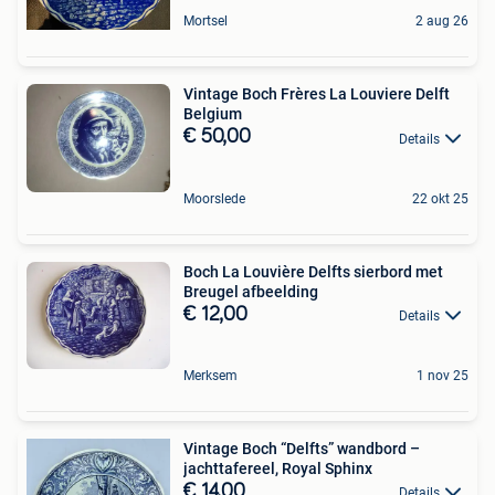
Mortsel
2 aug 26
Vintage Boch Frères La Louviere Delft
Belgium
€ 50,00
Details
Moorslede
22 okt 25
Boch La Louvière Delfts sierbord met
Breugel afbeelding
€ 12,00
Details
Merksem
1 nov 25
Vintage Boch “Delfts” wandbord –
jachttafereel, Royal Sphinx
€ 14,00
Details