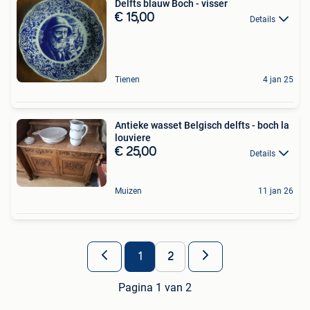
Delfts blauw Boch - visser
€ 15,00
Details
Tienen
4 jan 25
Antieke wasset Belgisch delfts - boch la
louviere
€ 25,00
Details
Muizen
11 jan 26
1
2
Pagina 1 van 2