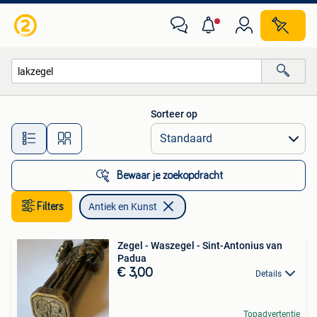
Antiek en Kunst
Sorteer op
Alle afstanden…
Bewaar je zoekopdracht
Filters
Antiek en Kunst
Zegel - Waszegel - Sint-Antonius van
Padua
€ 3,00
Details
Topadvertentie