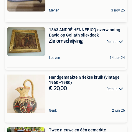
Menen
3 nov 25
1863 ANDRÉ HENNEBICQ overwinning
David op Goliath olie/doek
Zie omschrijving
Details
Leuven
14 apr 24
Handgemaakte Griekse kruik (vintage
1960–1980)
€ 20,00
Details
Genk
2 jun 26
Twee nieuwe en één gemerkte