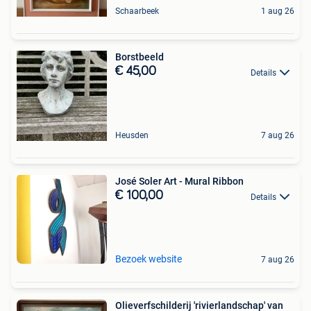
Schaarbeek
1 aug 26
Borstbeeld
€ 45,00
Details
Heusden
7 aug 26
José Soler Art - Mural Ribbon
€ 100,00
Details
Bezoek website
7 aug 26
Olieverfschilderij 'rivierlandschap' van