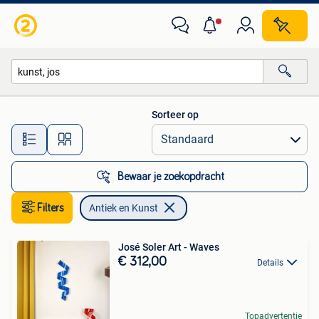
Antiek en Kunst
Sorteer op
Alle afstanden…
Bewaar je zoekopdracht
Filters
Antiek en Kunst
José Soler Art - Waves
€ 312,00
Details
Topadvertentie