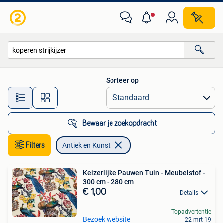
Antiek en Kunst
Sorteer op
Alle afstanden…
Bewaar je zoekopdracht
Filters
Antiek en Kunst
Keizerlijke Pauwen Tuin - Meubelstof -
300 cm - 280 cm
€ 1,00
Details
Topadvertentie
Bezoek website
22 mrt 19