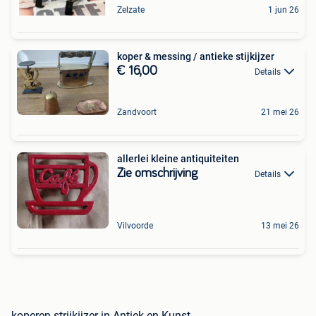
Zelzate
1 jun 26
koper & messing / antieke stijkijzer
€ 16,00
Details
Zandvoort
21 mei 26
allerlei kleine antiquiteiten
Zie omschrijving
Details
Vilvoorde
13 mei 26
koperen strijkijzer in Antiek en Kunst