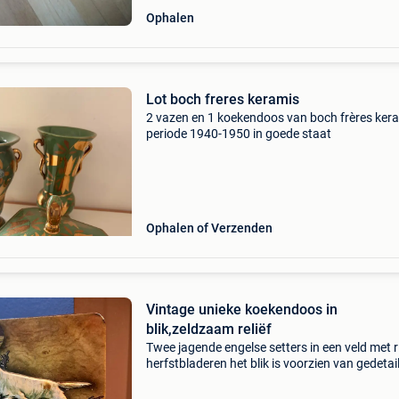
Ophalen
Lot boch freres keramis
2 vazen en 1 koekendoos van boch frères ker
periode 1940-1950 in goede staat
Ophalen of Verzenden
Vintage unieke koekendoos in
blik,zeldzaam reliëf
Twee jagende engelse setters in een veld met r
herfstbladeren het blik is voorzien van gedetai
reliëf (embossing),wat de honden een voelbar
diepte geeft het heeft een golvende voorzijde (