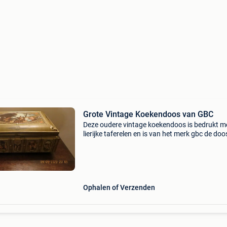
Grote Vintage Koekendoos van GBC
Deze oudere vintage koekendoos is bedrukt m
lierijke taferelen en is van het merk gbc de doo
dateert uit de periode 1960 en is een perfecte 
. De afmetingen zijn , lengt 42 cm , hoog 16 cm
Ophalen of Verzenden