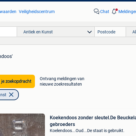
waarden
Veiligheidscentrum
Chat
Meldinge
Antiek en Kunst
A
ndoos'
Ontvang meldingen van
 je zoekopdracht
nieuwe zoekresultaten
unst
Koekendoos zonder sleutel.De Beuckel
gebroeders
Koelendoos...Oud...De staat is gebruikt.