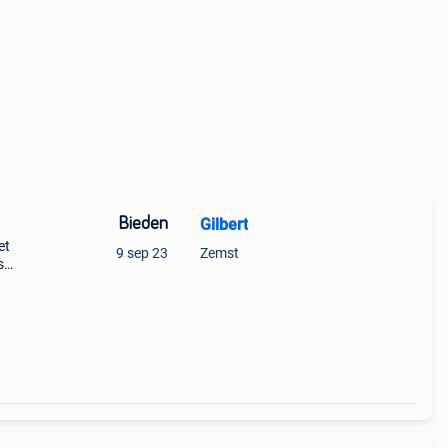
Bieden
Gilbert
et
9 sep 23
Zemst
s
staat
 en