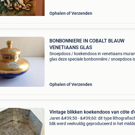
Ophalen of Verzenden
BONBONNIERE IN COBALT BLAUW
VENETIAANS GLAS
Snoepdoos / koekendoos in venetiaans mura
glas deze speciale bonbonnière / snoepdoos i
vervaardigd in cobalt blauw venetiaans glas e
belegd met bladgoud . De relief schildering va
bloemmotieven z
Ophalen of Verzenden
Vintage blikken koekendoos van côte d'
Jaren &#39;50 - &#39;60: dit type lithografisc
blik werd veelvuldig geproduceerd in het midd
van de 20e eeuw. Côte d&#39;or bracht in dez
periode diverse series uit met historische of