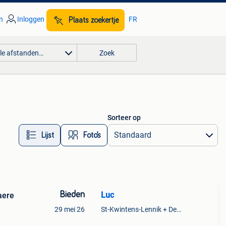
n
Inloggen
FR
Plaats zoekertje
lle afstanden…
Zoek
Sorteer op
Lijst
Foto’s
Bieden
Luc
aere
29 mei 26
St-Kwintens-Lennik + Deel Roosdaal