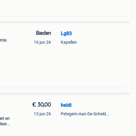
Bieden
Lg83
amis
16 jun 26
Kapellen
€ 30,00
heidi
13 jun 26
Petegem-Aan-De-Schelde + Deel Van Oudenaarde
iet en
lleerd
e