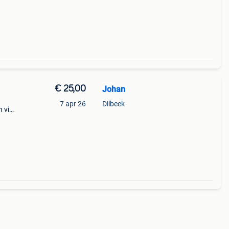
€ 25,00
Johan
7 apr 26
Dilbeek
n via
b.