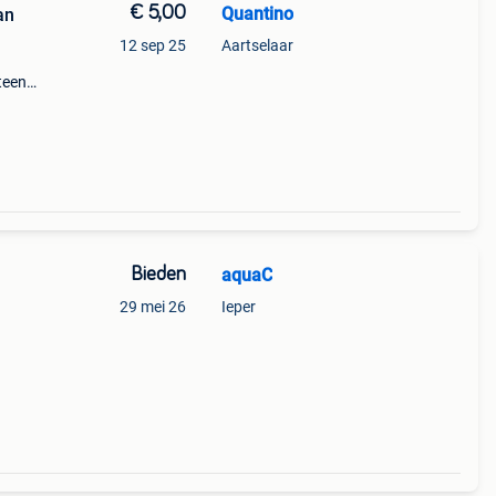
€ 5,00
Quantino
an
12 sep 25
Aartselaar
teen"
Bieden
aquaC
29 mei 26
Ieper