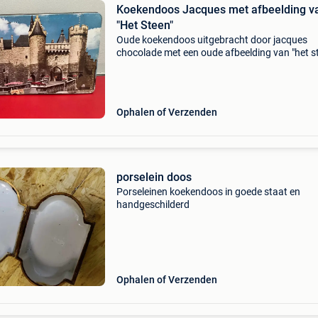
Koekendoos Jacques met afbeelding v
"Het Steen"
Oude koekendoos uitgebracht door jacques
chocolade met een oude afbeelding van "het s
in antwerpen afmetingen van de doos :33cm x
19cm x 5cm af te halen te 2630 aartselaar of
verzending
Ophalen of Verzenden
porselein doos
Porseleinen koekendoos in goede staat en
handgeschilderd
Ophalen of Verzenden