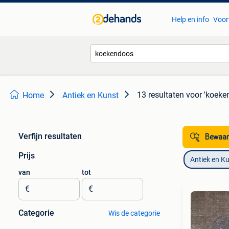
Help en info
Voor
13 resultaten
voor 'koeke
Home
Antiek en Kunst
Verfijn resultaten
Bewaar
Prijs
Antiek en K
van
tot
€
€
Categorie
Wis de categorie