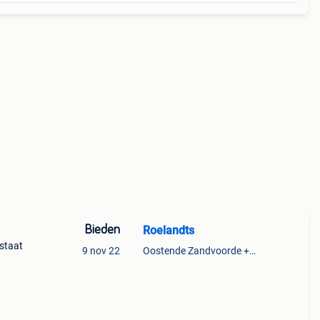
Bieden
Roelandts
staat
9 nov 22
Oostende Zandvoorde +Oostende