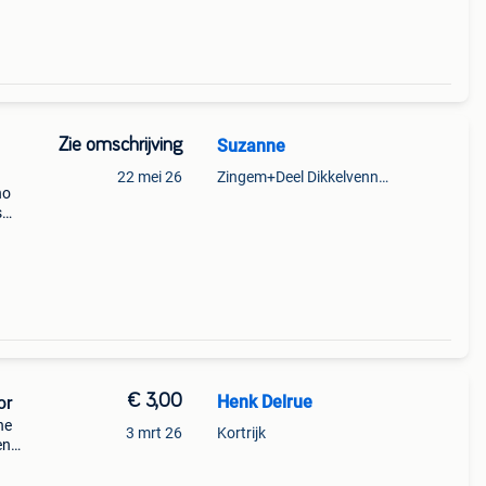
Zie omschrijving
Suzanne
22 mei 26
Zingem+Deel Dikkelvenne En Nederzwalm-Hermelgem
no
s
n
n
€ 3,00
Henk Delrue
or
he
3 mrt 26
Kortrijk
en
e