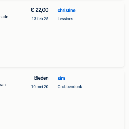
€ 22,00
christine
 made
13 feb 25
Lessines
Bieden
sim
van
10 mei 20
Grobbendonk