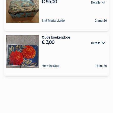
€ 95,00
Details
Sint-Maria-Lierde
2 aug 26
Oude koekendoos
€ 3,00
Details
Herk-De-Stad
18 jul 26