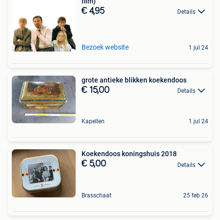
film)
€ 4,95
Details
Bezoek website
1 jul 24
grote antieke blikken koekendoos
€ 15,00
Details
Kapellen
1 jul 24
Koekendoos koningshuis 2018
€ 5,00
Details
Brasschaat
25 feb 26