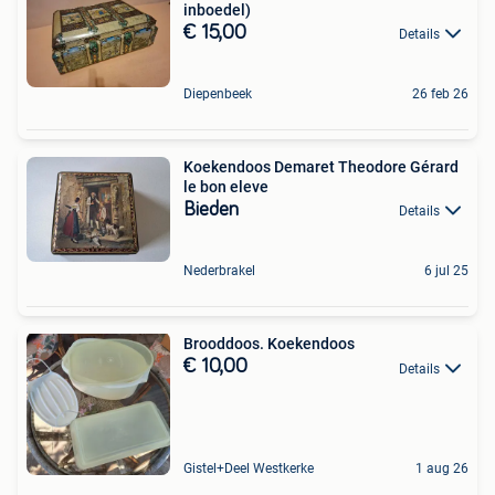
inboedel)
€ 15,00
Details
Diepenbeek
26 feb 26
Koekendoos Demaret Theodore Gérard
le bon eleve
Bieden
Details
Nederbrakel
6 jul 25
Brooddoos. Koekendoos
€ 10,00
Details
Gistel+Deel Westkerke
1 aug 26