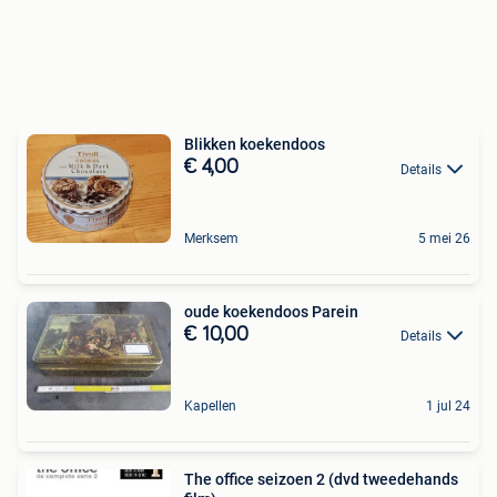
Blikken koekendoos
€ 4,00
Details
Merksem
5 mei 26
oude koekendoos Parein
€ 10,00
Details
Kapellen
1 jul 24
The office seizoen 2 (dvd tweedehands