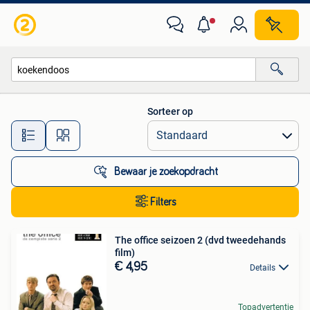
Alle categorieën…
Sorteer op
Alle afstanden…
Bewaar je zoekopdracht
Filters
The office seizoen 2 (dvd tweedehands
film)
€ 4,95
Details
Topadvertentie