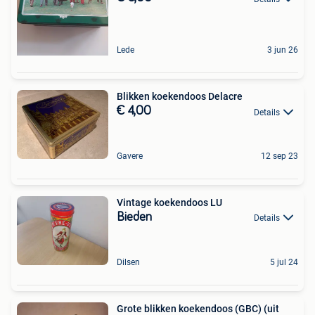
Lede
3 jun 26
Blikken koekendoos Delacre
€ 4,00
Details
Gavere
12 sep 23
Vintage koekendoos LU
Bieden
Details
Dilsen
5 jul 24
Grote blikken koekendoos (GBC) (uit