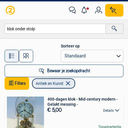
Antiek en Kunst
Sorteer op
Alle afstanden…
Bewaar je zoekopdracht
Filters
Antiek en Kunst
400-dagen klok - Mid-century modern -
Gelakt messing -
€ 5,00
Details
Topadvertentie