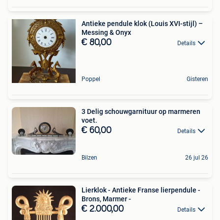
Antieke pendule klok (Louis XVI-stijl) –
Messing & Onyx
€ 80,00
Details
Poppel
Gisteren
3 Delig schouwgarnituur op marmeren
voet.
€ 60,00
Details
Bilzen
26 jul 26
Lierklok - Antieke Franse lierpendule -
Brons, Marmer -
€ 2.000,00
Details