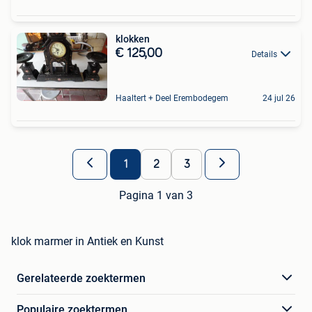
klokken
€ 125,00
Details
Haaltert + Deel Erembodegem
24 jul 26
1
2
3
Pagina 1 van 3
klok marmer in Antiek en Kunst
Gerelateerde zoektermen
Populaire zoektermen