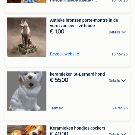
Petegem-Aan-De-Schelde + Deel Van Oudenaarde
15 nov 25
Antieke bronzen porte-montre in de
vorm van een - zittende
€ 1,00
Details
Bezoek website
15 nov 25
keramieken St-Bernard hond
€ 55,00
Details
Tremelo
24 feb 26
Keramieken hondjes,cockers
€ 40,00
Details