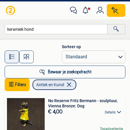
Antiek en Kunst
Sorteer op
Alle afstanden…
Bewaar je zoekopdracht
Filters
Antiek en Kunst
No Reserve Fritz Bermann - sculptuur,
Vienna Bronze: Dog
€ 4,00
Details
Topadvertentie