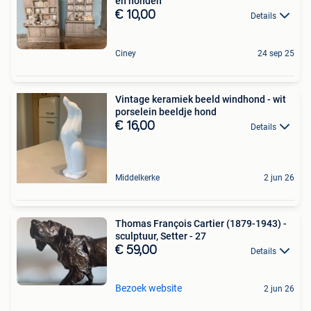
en honden
€ 10,00
Details
Ciney
24 sep 25
Vintage keramiek beeld windhond - wit
porselein beeldje hond
€ 16,00
Details
Middelkerke
2 jun 26
Thomas François Cartier (1879-1943) -
sculptuur, Setter - 27
€ 59,00
Details
Bezoek website
2 jun 26