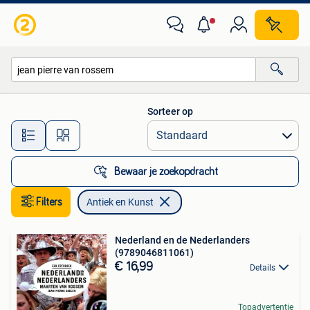
Antiek en Kunst
Sorteer op
Alle afstanden…
Bewaar je zoekopdracht
Filters
Antiek en Kunst
Nederland en de Nederlanders
(9789046811061)
€ 16,99
Details
Topadvertentie