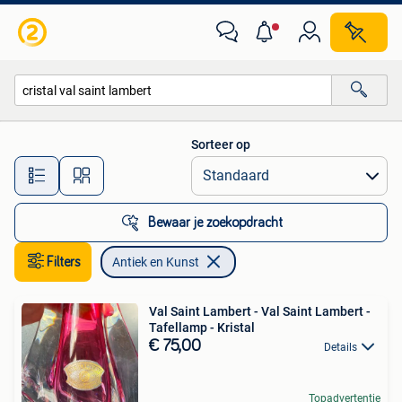
Antiek en Kunst
Sorteer op
Alle afstanden…
Bewaar je zoekopdracht
Filters
Antiek en Kunst
Val Saint Lambert - Val Saint Lambert -
Tafellamp - Kristal
€ 75,00
Details
Topadvertentie