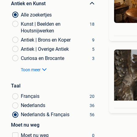
Antiek en Kunst
Alle zoekertjes
Kunst | Beelden en
18
Houtsnijwerken
Antiek | Brons en Koper
9
Antiek | Overige Antiek
5
Curiosa en Brocante
3
Toon meer
Taal
Français
20
Nederlands
36
Nederlands & Français
56
Moet nu weg
Moet nu weg
0