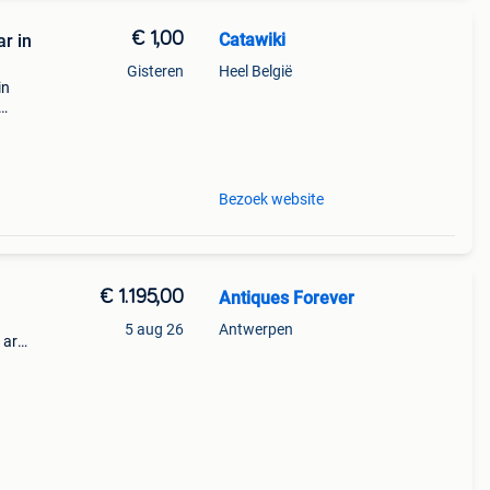
€ 1,00
Catawiki
r in
Gisteren
Heel België
in
cht –
Bezoek website
€ 1.195,00
Antiques Forever
5 aug 26
Antwerpen
n arm.
e