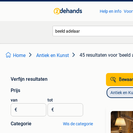
Help en info
Voor
45 resultaten
voor 'beeld 
Home
Antiek en Kunst
Verfijn resultaten
Bewaar
Prijs
Antiek en K
van
tot
€
€
Categorie
Wis de categorie