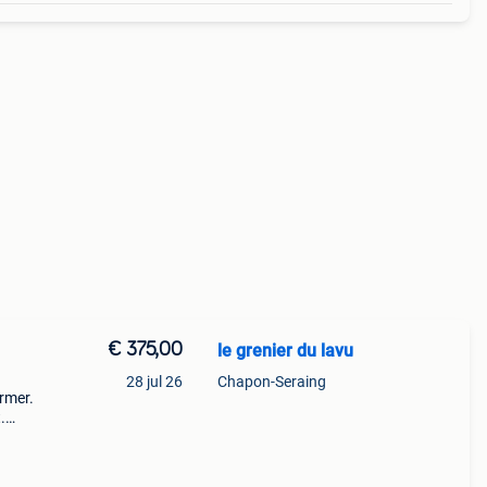
€ 375,00
le grenier du lavu
28 jul 26
Chapon-Seraing
rmer.
.
rlijk
Ve