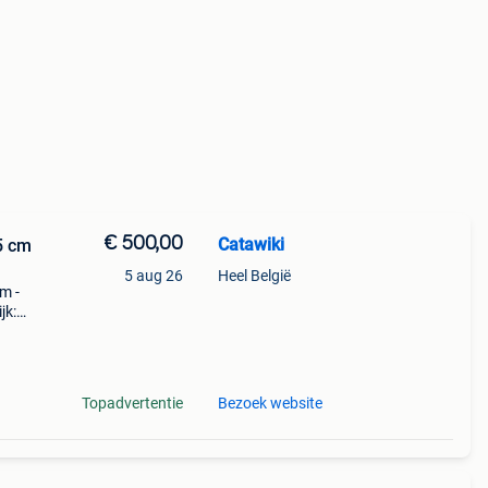
€ 500,00
Catawiki
5 cm
5 aug 26
Heel België
Cm -
jk:
Topadvertentie
Bezoek website