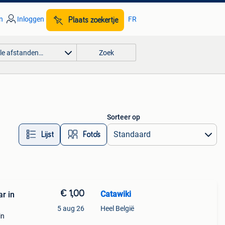
n
Inloggen
FR
Plaats zoekertje
lle afstanden…
Zoek
Sorteer op
Lijst
Foto’s
€ 1,00
Catawiki
r in
5 aug 26
Heel België
in