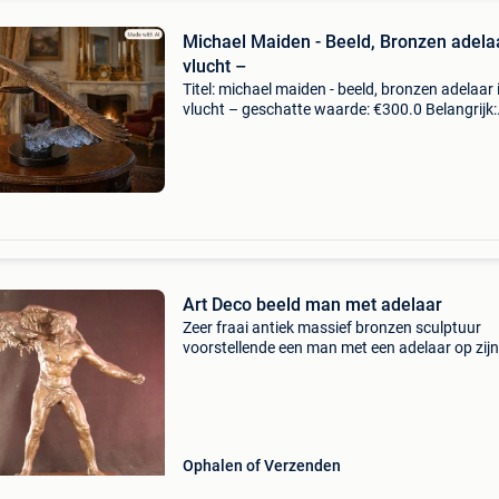
Michael Maiden - Beeld, Bronzen adelaa
vlucht –
Titel: michael maiden - beeld, bronzen adelaar 
vlucht – geschatte waarde: €300.0 Belangrijk:
winnende biedingen zijn exclusief 9%
koperbescherming + €3 bronzen adelaar in vlu
meester
Art Deco beeld man met adelaar
Zeer fraai antiek massief bronzen sculptuur
voorstellende een man met een adelaar op zij
Dit indrukwekkende art deco beeld is begin 20
eeuw gemaakt en gesigneerd door de franse
sculpturist geor
Ophalen of Verzenden