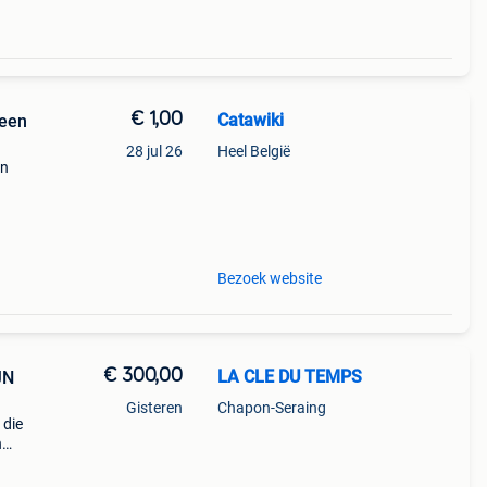
€ 1,00
Catawiki
 een
28 jul 26
Heel België
en
9%
lusie
Bezoek website
€ 300,00
LA CLE DU TEMPS
JN
Gisteren
Chapon-Seraing
 die
n
n
de