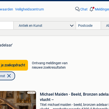
waarden
Veiligheidscentrum
Chat
Meldinge
Antiek en Kunst
A
adelaar'
Ontvang meldingen van
 je zoekopdracht
nieuwe zoekresultaten
unst
Michael Maiden - Beeld, Bronzen adelaa
vlucht –
Titel: michael maiden - beeld, bronzen adelaar 