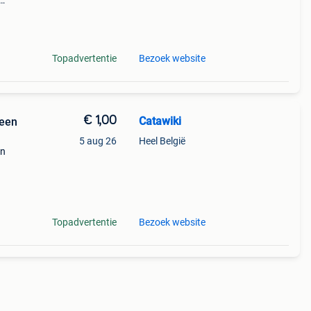
cht –
Topadvertentie
Bezoek website
€ 1,00
Catawiki
 een
5 aug 26
Heel België
en
9%
lusie
Topadvertentie
Bezoek website