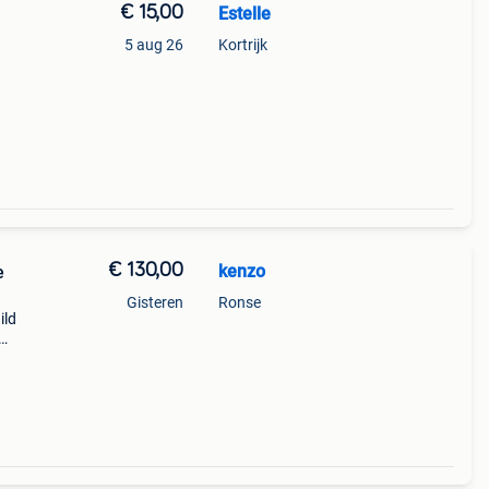
€ 15,00
Estelle
5 aug 26
Kortrijk
€ 130,00
kenzo
e
Gisteren
Ronse
ild
twee