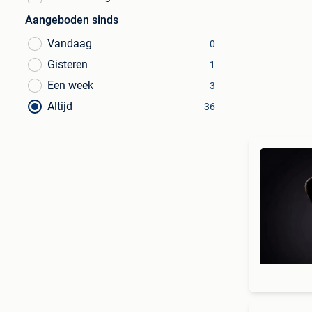
Aangeboden sinds
Vandaag
0
Gisteren
1
Een week
3
Altijd
36