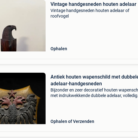
Vintage handgesneden houten adelaar
Vintage handgesneden houten adelaar of
roofvogel
Ophalen
Antiek houten wapenschild met dubbel
adelaar-handgesneden
Bijzonder en zeer decoratief houten wapensch
met indrukwekkende dubbele adelaar, volledig
uitgevoerd in reliëf. De krachtige adelaar met 
gekroonde/gestileerde koppen, uitgespreide
vleugels en
Ophalen of Verzenden