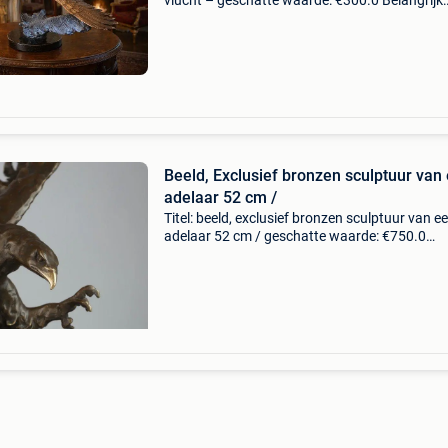
vlucht – geschatte waarde: €300.0 Belangrijk:
winnende biedingen zijn exclusief 9%
koperbescherming + €3 bronzen adelaar in vlu
meester
Beeld, Exclusief bronzen sculptuur van
adelaar 52 cm /
Titel: beeld, exclusief bronzen sculptuur van e
adelaar 52 cm / geschatte waarde: €750.0
Belangrijk: winnende biedingen zijn exclusief 
koperbescherming + €3 dit is een prachtig exc