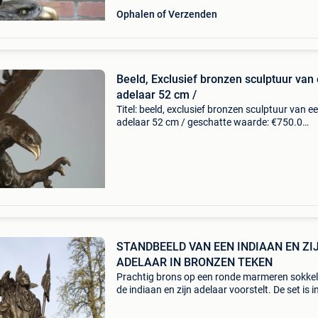
Ophalen of Verzenden
Beeld, Exclusief bronzen sculptuur van
adelaar 52 cm /
Titel: beeld, exclusief bronzen sculptuur van e
adelaar 52 cm / geschatte waarde: €750.0
Belangrijk: winnende biedingen zijn exclusief 
koperbescherming + €3 dit is een prachtig exc
STANDBEELD VAN EEN INDIAAN EN ZI
ADELAAR IN BRONZEN TEKEN
Prachtig brons op een ronde marmeren sokkel
de indiaan en zijn adelaar voorstelt. De set is i
perfecte staat en is gestempeld met remingto
(foto 7). Het beeld is prachtig gemaakt en zal 