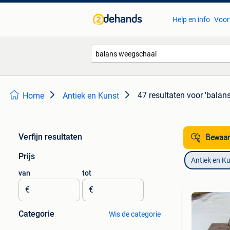
Help en info
Voor
47 resultaten
voor 'balan
Home
Antiek en Kunst
Verfijn resultaten
Bewaar
Prijs
Antiek en K
van
tot
€
€
Categorie
Wis de categorie