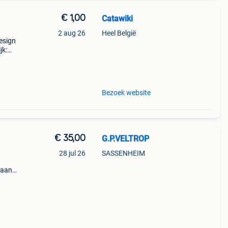
€ 1,00
Catawiki
2 aug 26
Heel België
design
jk:
Bezoek website
€ 35,00
G.P.VELTROP
28 jul 26
SASSENHEIM
 aan
jaar
 58.0