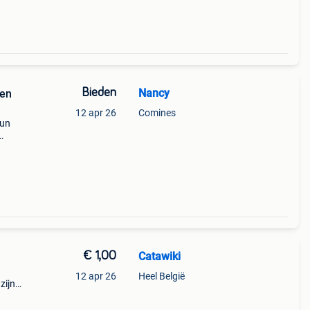
Bieden
Nancy
 en
12 apr 26
Comines
 un
 de
denrée
€ 1,00
Catawiki
12 apr 26
Heel België
zijn
ssing