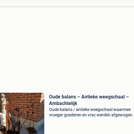
Oude balans – Antieke weegschaal –
Ambachtelijk
Oude balans / antieke weegschaal waarmee
vroeger goederen en vrac werden afgewogen.
compleet en in werkende staat. Inclusief een ti
authentieke gewichten. Afmetingen : +/- 102 x
80 cm (l