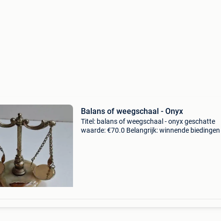
Balans of weegschaal - Onyx
Titel: balans of weegschaal - onyx geschatte
waarde: €70.0 Belangrijk: winnende biedingen 
exclusief 9% koperbescherming + €3 vintage
decoratieve balansweegschaal in onyx en me
– it