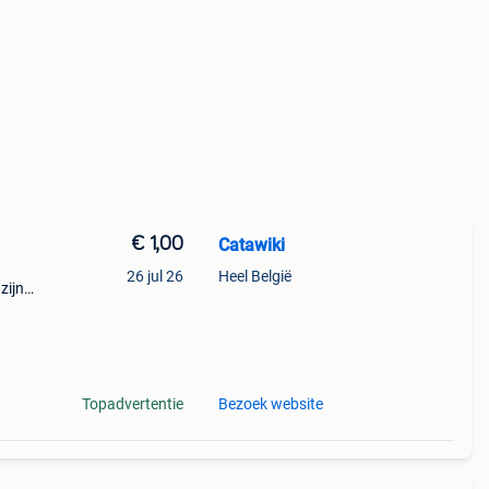
€ 1,00
Catawiki
26 jul 26
Heel België
zijn
ssing
Topadvertentie
Bezoek website