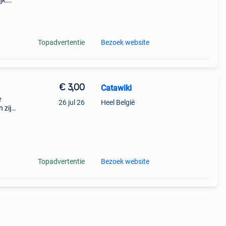
jk:
Topadvertentie
Bezoek website
€ 3,00
Catawiki
e
26 jul 26
Heel België
 zijn
 en
Topadvertentie
Bezoek website