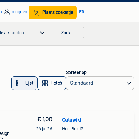
n
Inloggen
FR
Plaats zoekertje
lle afstanden…
Zoek
Sorteer op
Lijst
Foto’s
€ 1,00
Catawiki
26 jul 26
Heel België
design