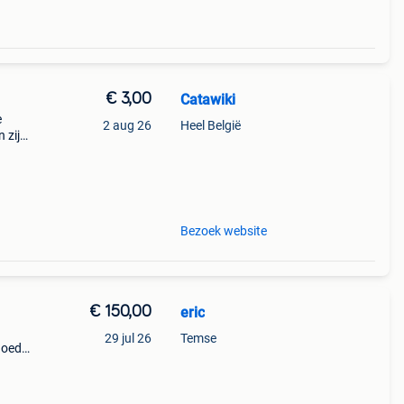
€ 3,00
Catawiki
e
2 aug 26
Heel België
 zijn
 en
Bezoek website
€ 150,00
eric
29 jul 26
Temse
goede