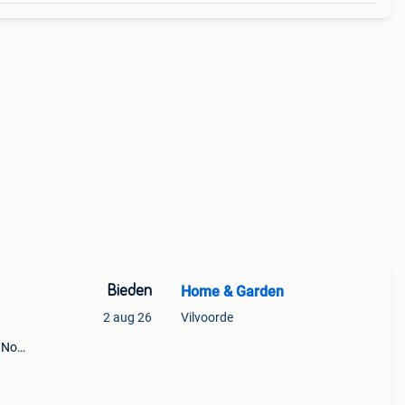
Bieden
Home & Garden
2 aug 26
Vilvoorde
 Nog
ental
 55 x