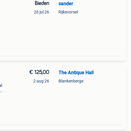
Bieden
sander
26 jul 26
Rijkevorsel
€ 125,00
The Antique Hall
2 aug 26
Blankenberge
al