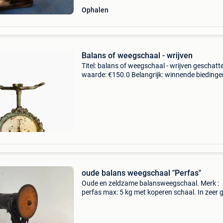
Ophalen
Balans of weegschaal - wrijven
Titel: balans of weegschaal - wrijven geschatt
waarde: €150.0 Belangrijk: winnende biedingen
exclusief 9% koperbescherming + €3 prachtige
imposante vintage tafelweegschaal, bekend a
oude balans weegschaal "Perfas"
Oude en zeldzame balansweegschaal. Merk :
perfas max: 5 kg met koperen schaal. In zeer 
staat. Werd geproduceerd in de jaren &#39;20