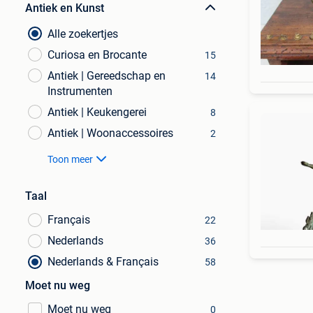
Antiek en Kunst
Alle zoekertjes
Curiosa en Brocante
15
Antiek | Gereedschap en
14
Instrumenten
Antiek | Keukengerei
8
Antiek | Woonaccessoires
2
Toon meer
Taal
Français
22
Nederlands
36
Nederlands & Français
58
Moet nu weg
Moet nu weg
0