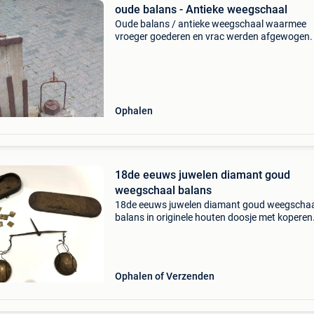
oude balans - Antieke weegschaal
Oude balans / antieke weegschaal waarmee
vroeger goederen en vrac werden afgewogen.
Ophalen
18de eeuws juwelen diamant goud
weegschaal balans
18de eeuws juwelen diamant goud weegscha
balans in originele houten doosje met koperen
schaaltjes en gewichtjes de koper dekt de
verzendkosten naar nederland €10,9 (postnl)
binnen belgië €
Ophalen of Verzenden