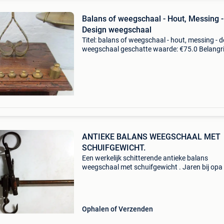
Balans of weegschaal - Hout, Messing -
Design weegschaal
Titel: balans of weegschaal - hout, messing - 
weegschaal geschatte waarde: €75.0 Belangri
winnende biedingen zijn exclusief 9%
koperbescherming + €3 italiaanse design
weegschaal me
ANTIEKE BALANS WEEGSCHAAL MET
SCHUIFGEWICHT.
Een werkelijk schitterende antieke balans
weegschaal met schuifgewicht . Jaren bij opa
het plafon gehangen , hij is zeker meer dan 90 
oud. Materiaal geel koper. Schuifstang lengte
Cm. He
Ophalen of Verzenden