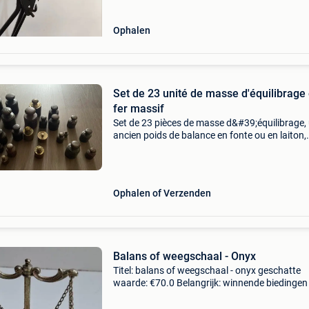
Ophalen
Set de 23 unité de masse d'équilibrage
fer massif
Set de 23 pièces de masse d&#39;équilibrage,
ancien poids de balance en fonte ou en laiton,
souvent utilisé comme objet de décoration ou
collection. Il sert historiquement à peser des 
Ophalen of Verzenden
Balans of weegschaal - Onyx
Titel: balans of weegschaal - onyx geschatte
waarde: €70.0 Belangrijk: winnende biedingen 
exclusief 9% koperbescherming + €3 vintage
decoratieve balansweegschaal in onyx en me