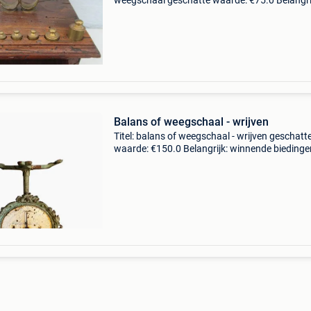
weegschaal geschatte waarde: €75.0 Belangri
winnende biedingen zijn exclusief 9%
koperbescherming + €3 italiaanse design
weegschaal me
Balans of weegschaal - wrijven
Titel: balans of weegschaal - wrijven geschatt
waarde: €150.0 Belangrijk: winnende biedingen
exclusief 9% koperbescherming + €3 prachtige
imposante vintage tafelweegschaal, bekend a