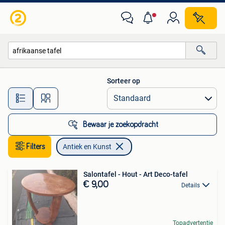
Antiek en Kunst
Sorteer op
Alle afstanden…
Bewaar je zoekopdracht
Filters
Antiek en Kunst
Salontafel - Hout - Art Deco-tafel
€ 9,00
Details
Topadvertentie