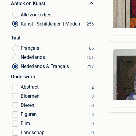
Antiek en Kunst
Alle zoekertjes
Kunst | Schilderijen | Modern
256
Taal
Français
66
Nederlands
151
Nederlands & Français
217
Onderwerp
Abstract
2
Bloemen
3
Dieren
0
Figuren
8
Film
0
Landschap
0