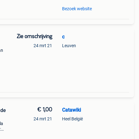
Bezoek website
Zie omschrijving
c
24 mrt 21
Leuven
an
ise,
€ 1,00
Catawiki
 de
24 mrt 21
Heel België
la
: