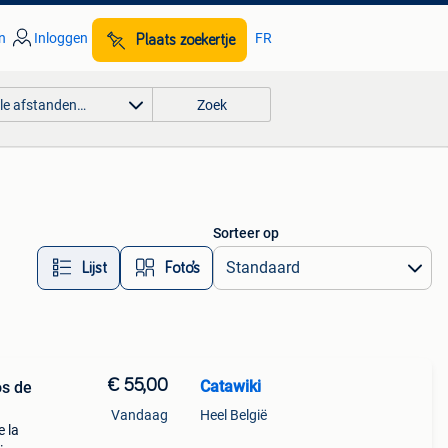
n
Inloggen
FR
Plaats zoekertje
lle afstanden…
Zoek
Sorteer op
Lijst
Foto’s
€ 55,00
Catawiki
os de
Vandaag
Heel België
e la