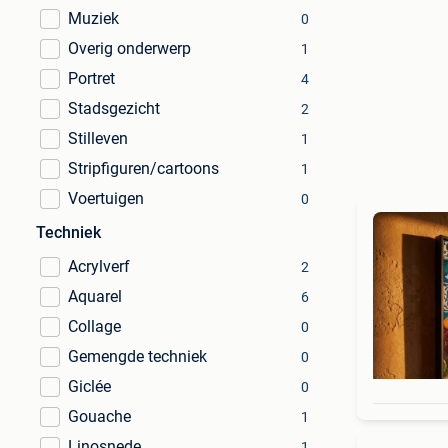
Muziek
0
Overig onderwerp
1
Portret
4
Stadsgezicht
2
Stilleven
1
Stripfiguren/cartoons
1
Voertuigen
0
Techniek
Acrylverf
2
Aquarel
6
Collage
0
Gemengde techniek
0
Giclée
0
Gouache
1
Linosnede
1