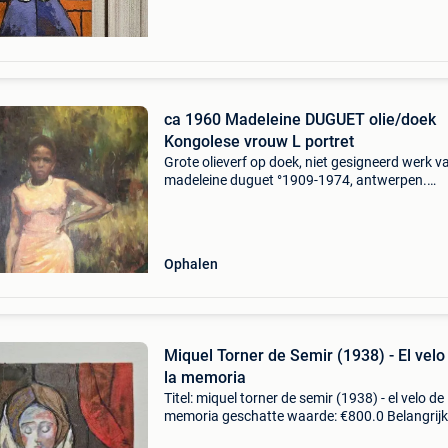
ca 1960 Madeleine DUGUET olie/doek
Kongolese vrouw L portret
Grote olieverf op doek, niet gesigneerd werk v
madeleine duguet °1909-1974, antwerpen.
Staande jonge kongolese vrouw, jeune congola
geportreteerd in de natuur, bijzonder mooie
keurencompositie:
Ophalen
Miquel Torner de Semir (1938) - El velo
la memoria
Titel: miquel torner de semir (1938) - el velo de 
memoria geschatte waarde: €800.0 Belangrijk
winnende biedingen zijn exclusief 9%