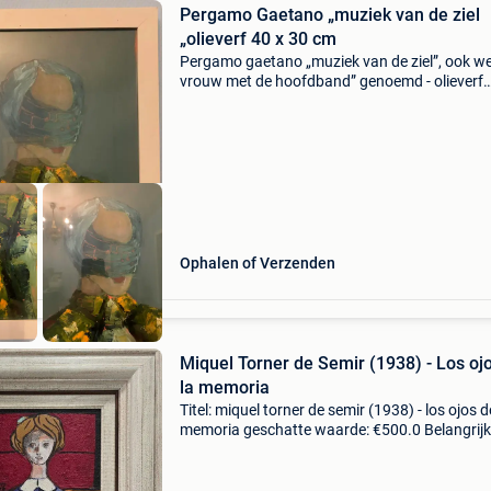
Pergamo Gaetano „muziek van de ziel
„olieverf 40 x 30 cm
Pergamo gaetano „muziek van de ziel”, ook we
vrouw met de hoofdband” genoemd - olieverf
40x30 cm 2019. Inclusief frame. Verzending
mogelijk voor €6,20 naar een bpost-relaispunt
na
Ophalen of Verzenden
Miquel Torner de Semir (1938) - Los oj
la memoria
Titel: miquel torner de semir (1938) - los ojos d
memoria geschatte waarde: €500.0 Belangrijk
winnende biedingen zijn exclusief 9%
koperbescherming + €3 pictura galeria presen
dit