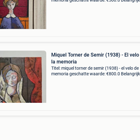
memoria geschatte waarde: €500.0 Belangrijk
winnende biedingen zijn exclusief 9%
koperbescherming + €3 pictura galeria presen
dit
Miquel Torner de Semir (1938) - El velo
la memoria
Titel: miquel torner de semir (1938) - el velo de 
memoria geschatte waarde: €800.0 Belangrijk
winnende biedingen zijn exclusief 9%
koperbescherming + €3 pictura galeria presen
dit m