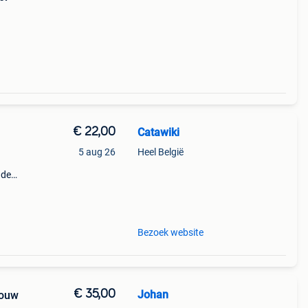
€ 22,00
Catawiki
5 aug 26
Heel België
nde
 + €3
Bezoek website
€ 35,00
Johan
rouw