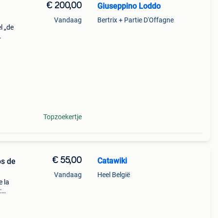
€ 200,00
Giuseppino Loddo
Vandaag
Bertrix + Partie D'Offagne
l „de
 of €8
Topzoekertje
€ 55,00
Catawiki
os de
Vandaag
Heel België
e la
:
teert