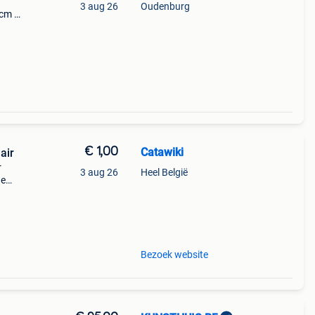
3 aug 26
Oudenburg
 cm x
€ 1,00
Catawiki
air
r
3 aug 26
Heel België
de
 + €3
Bezoek website