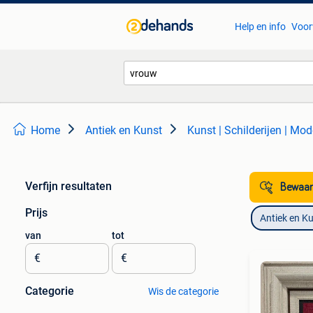
Help en info
Voor
Home
Antiek en Kunst
Kunst | Schilderijen | Mo
Verfijn resultaten
Bewaar
Prijs
Antiek en K
van
tot
€
€
Categorie
Wis de categorie