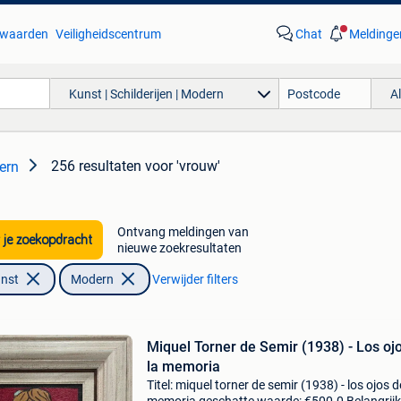
waarden
Veiligheidscentrum
Chat
Meldinge
Kunst | Schilderijen | Modern
A
256 resultaten
voor 'vrouw'
dern
Ontvang meldingen van
 je zoekopdracht
nieuwe zoekresultaten
unst
Modern
Verwijder filters
Miquel Torner de Semir (1938) - Los oj
la memoria
Titel: miquel torner de semir (1938) - los ojos d