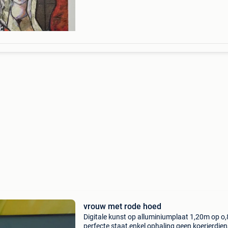
koperbescherming + €3 pictura galeria presen
dit m
vrouw met rode hoed
Digitale kunst op alluminiumplaat 1,20m op o,
perfecte staat,enkel ophaling geen koerierdien