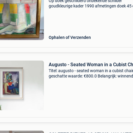
Op doek geschilderd onbekende schilder
goudkleurige kader 1990 afmetingen doek 45
60 cm afmetingen kader 55 cm x 70 cm
Ophalen of Verzenden
Augusto - Seated Woman in a Cubist Ch
Titel: augusto - seated woman in a cubist chai
geschatte waarde: €800.0 Belangrijk: winnen
biedingen zijn exclusief 9% koperbescherming
beschrijving"zittende vrouw in een kubist