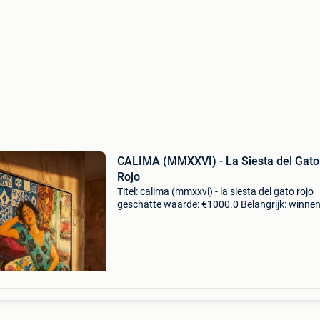
CALIMA (MMXXVI) - La Siesta del Gato
Rojo
Titel: calima (mmxxvi) - la siesta del gato rojo
geschatte waarde: €1000.0 Belangrijk: winne
biedingen zijn exclusief 9% koperbescherming
calima - la siesta del gato rojo - gemengde