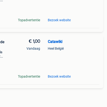
:
teert
Topadvertentie
Bezoek website
€ 1,00
Catawiki
 de
Vandaag
Heel België
la
:
teert
Topadvertentie
Bezoek website