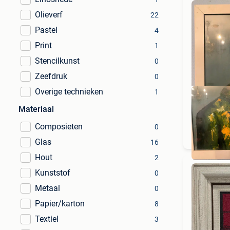
Olieverf
22
Pastel
4
Print
1
Stencilkunst
0
Zeefdruk
0
Overige technieken
1
Materiaal
Composieten
0
Glas
16
Hout
2
Kunststof
0
Metaal
0
Papier/karton
8
Textiel
3