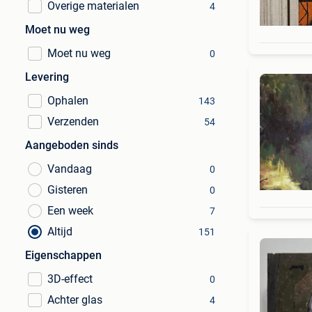
Overige materialen
4
Moet nu weg
Moet nu weg
0
Levering
Ophalen
143
Verzenden
54
Aangeboden sinds
Vandaag
0
Gisteren
0
Een week
7
Altijd
151
Eigenschappen
3D-effect
0
Achter glas
4