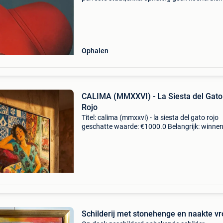
Ophalen
CALIMA (MMXXVI) - La Siesta del Gato
Rojo
Titel: calima (mmxxvi) - la siesta del gato rojo
geschatte waarde: €1000.0 Belangrijk: winne
biedingen zijn exclusief 9% koperbescherming
calima - la siesta del gato rojo - gemengde
Schilderij met stonehenge en naakte v