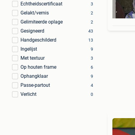
Echtheidscertificaat
3
Gelakt/vernis
2
Gelimiteerde oplage
2
Gesigneerd
43
Handgeschilderd
13
Ingelijst
9
Met textuur
3
Op houten frame
6
Ophangklaar
9
Passe-partout
4
Verlicht
0