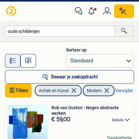
Kunst | Schilderijen | Modern
Sorteer op
Alle afstanden…
Bewaar je zoekopdracht
Filters
Antiek en Kunst
Modern
Verwijder fil
Rob van Oosten - Negen abstracte
werken
€ 59,00
Details
Topadvertentie