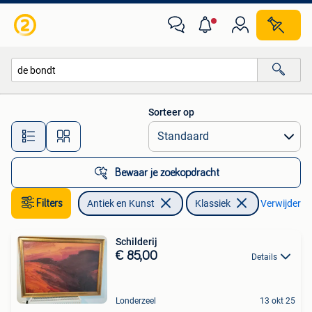
Kunst | Schilderijen | Klassiek
Sorteer op
Alle afstanden…
Bewaar je zoekopdracht
Filters
Antiek en Kunst
Klassiek
Verwijder fil
Schilderij
€ 85,00
Details
Londerzeel
13 okt 25