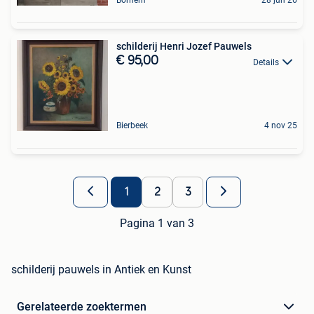
Bornem
28 jun 26
schilderij Henri Jozef Pauwels
€ 95,00
Details
Bierbeek
4 nov 25
1
2
3
Pagina 1 van 3
schilderij pauwels in Antiek en Kunst
Gerelateerde zoektermen