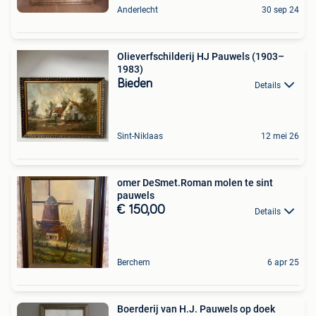
Anderlecht
30 sep 24
Olieverfschilderij HJ Pauwels (1903–
1983)
Bieden
Details
Sint-Niklaas
12 mei 26
omer DeSmet.Roman molen te sint
pauwels
€ 150,00
Details
Berchem
6 apr 25
Boerderij van H.J. Pauwels op doek