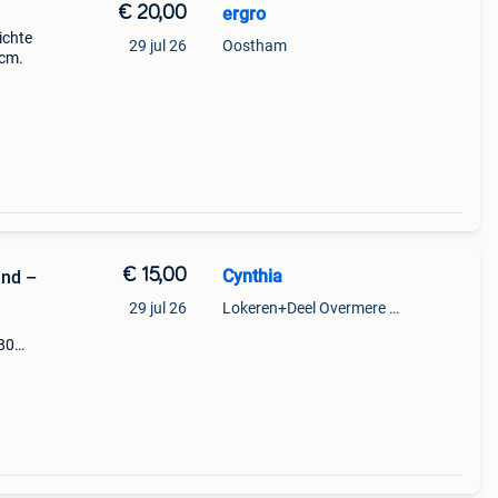
€ 20,00
ergro
ichte
29 jul 26
Oostham
5cm.
€ 15,00
Cynthia
nd –
29 jul 26
Lokeren+Deel Overmere En Zele
/80
g:
na