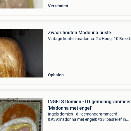
Verzenden
Zwaar houten Madonna buste.
Vintage houten madonna. 24 Hoog. 10 Breed.
Ophalen
INGELS Domien - D.I gemonogrammee
'Madonna met engel'
Ingels domien - d.i gemonogrammeerd
&#39;madonna met engel&#39; basrelief in
keramiek 27,5 x 21,5 cm.