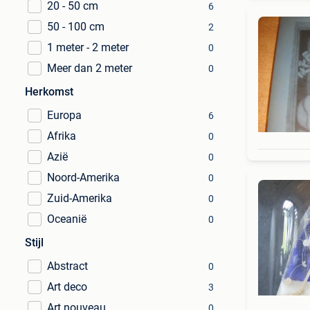
20 - 50 cm
6
50 - 100 cm
2
1 meter - 2 meter
0
Meer dan 2 meter
0
Herkomst
Europa
6
Afrika
0
Azië
0
Noord-Amerika
0
Zuid-Amerika
0
Oceanië
0
Stijl
Abstract
0
Art deco
3
Art nouveau
0