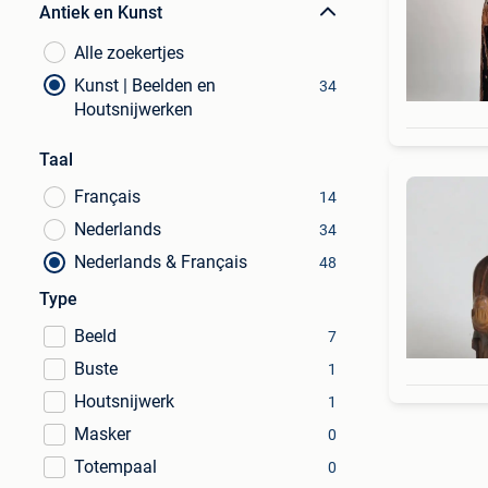
Antiek en Kunst
Alle zoekertjes
Kunst | Beelden en
34
Houtsnijwerken
Taal
Français
14
Nederlands
34
Nederlands & Français
48
Type
Beeld
7
Buste
1
Houtsnijwerk
1
Masker
0
Totempaal
0