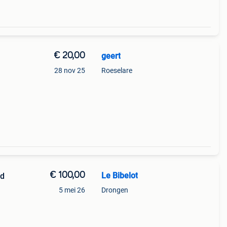
€ 20,00
geert
28 nov 25
Roeselare
€ 100,00
Le Bibelot
rd
5 mei 26
Drongen