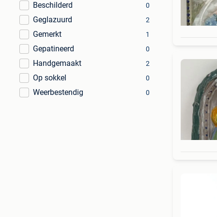
Beschilderd
0
Geglazuurd
2
Gemerkt
1
Gepatineerd
0
Handgemaakt
2
Op sokkel
0
Weerbestendig
0