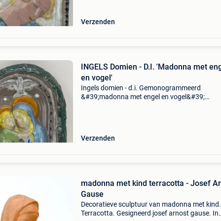
Verzenden
INGELS Domien - D.I. 'Madonna met engel
en vogel'
Ingels domien - d.i. Gemonogrammeerd
&#39;madonna met engel en vogel&#39;
kapelvormig keramieken basrelief hoogte 21,5
Breedte 15,5 cm.
Verzenden
madonna met kind terracotta - Josef A
Gause
Decoratieve sculptuur van madonna met kind.
Terracotta. Gesigneerd josef arnost gause. In