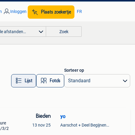
n
Inloggen
FR
Plaats zoekertje
lle afstanden…
Zoek
Sorteer op
Lijst
Foto’s
Bieden
yo
gure
13 nov 25
Aarschot + Deel Begijnendijk
2/3/2