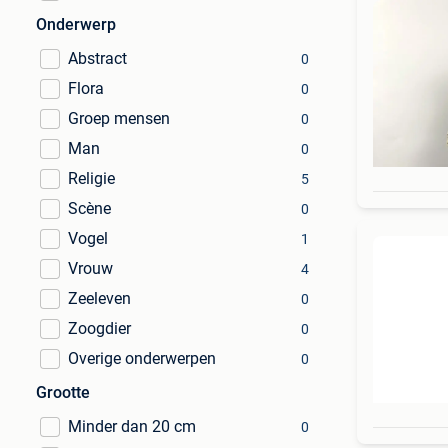
Onderwerp
Abstract
0
Flora
0
Groep mensen
0
Man
0
Religie
5
Scène
0
Vogel
1
Vrouw
4
Zeeleven
0
Zoogdier
0
Overige onderwerpen
0
Grootte
Minder dan 20 cm
0