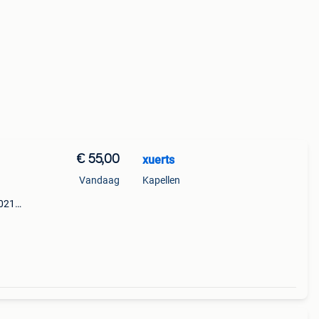
€ 55,00
xuerts
Vandaag
Kapellen
021),
t