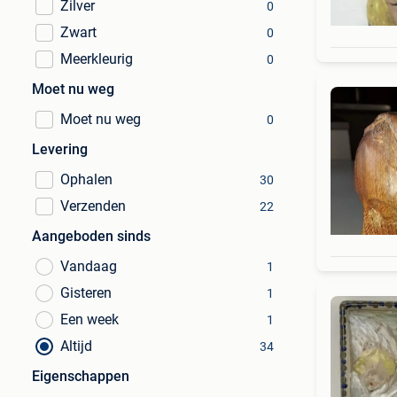
Zilver
0
Zwart
0
Meerkleurig
0
Moet nu weg
Moet nu weg
0
Levering
Ophalen
30
Verzenden
22
Aangeboden sinds
Vandaag
1
Gisteren
1
Een week
1
Altijd
34
Eigenschappen