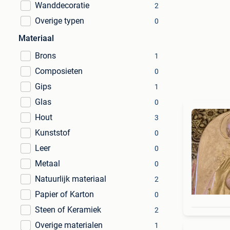
Wanddecoratie
2
Overige typen
0
Materiaal
Brons
1
Composieten
0
Gips
1
Glas
0
Hout
3
Kunststof
0
Leer
0
Metaal
0
Natuurlijk materiaal
2
Papier of Karton
0
Steen of Keramiek
2
Overige materialen
1