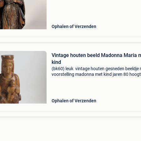
Ophalen of Verzenden
Vintage houten beeld Madonna Maria 
kind
(bk60) leuk vintage houten gesneden beeldje
voorstelling madonna met kind jaren 80 hoog
cm breedte 10 cm diepte 7 cm verzekerde zen
mogelijk aan tarief bpost
Ophalen of Verzenden