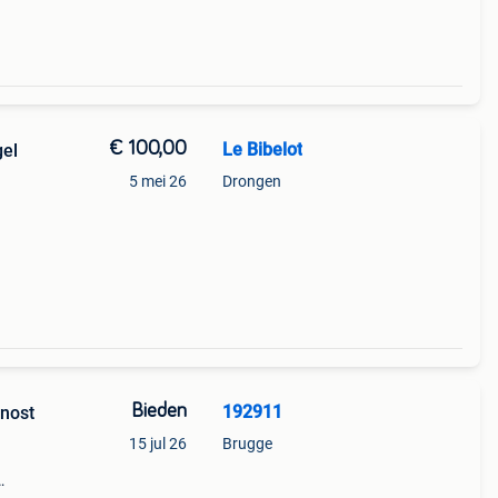
€ 100,00
Le Bibelot
5 mei 26
Drongen
 cm. -
Bieden
192911
rnost
15 jul 26
Brugge