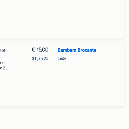
€ 15,00
Bambam Brocante
met
31 jan 25
Lede
 met
te 23
ding