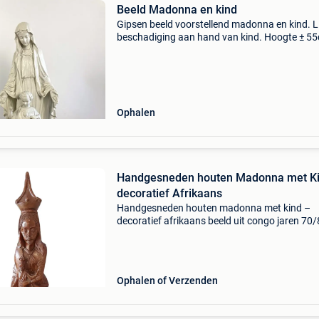
Beeld Madonna en kind
Gipsen beeld voorstellend madonna en kind. L
beschadiging aan hand van kind. Hoogte ± 5
Ophalen
Handgesneden houten Madonna met Ki
decoratief Afrikaans
Handgesneden houten madonna met kind –
decoratief afrikaans beeld uit congo jaren 70
(grootouders woonden daar toen) beschrijvin
mooi handgesneden houten beeld van madon
met kind. Een sfeervol
Ophalen of Verzenden