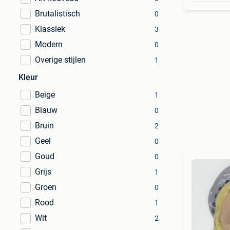
Brutalistisch
0
Klassiek
3
Modern
0
Overige stijlen
1
Kleur
Beige
1
Blauw
0
Bruin
2
Geel
0
Goud
0
Grijs
1
Groen
0
Rood
1
Wit
2