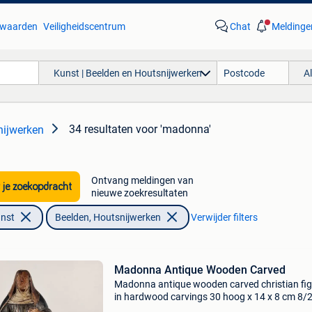
waarden
Veiligheidscentrum
Chat
Meldinge
Kunst | Beelden en Houtsnijwerken
A
34 resultaten
voor 'madonna'
nijwerken
Ontvang meldingen van
 je zoekopdracht
nieuwe zoekresultaten
unst
Beelden, Houtsnijwerken
Verwijder filters
Madonna Antique Wooden Carved
Madonna antique wooden carved christian fi
in hardwood carvings 30 hoog x 14 x 8 cm 8/