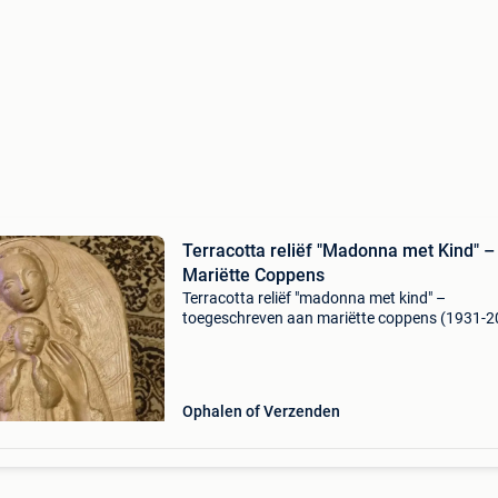
Terracotta reliëf "Madonna met Kind" –
Mariëtte Coppens
Terracotta reliëf "madonna met kind" –
toegeschreven aan mariëtte coppens (1931-2
antwerpse beeldhouwster terracotta reliëf
voorstellend maria met kind, in boogvorm, me
opengewerkte ac
Ophalen of Verzenden