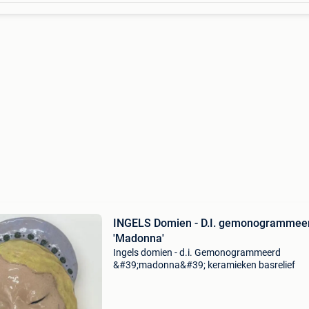
INGELS Domien - D.I. gemonogrammee
'Madonna'
Ingels domien - d.i. Gemonogrammeerd
&#39;madonna&#39; keramieken basrelief