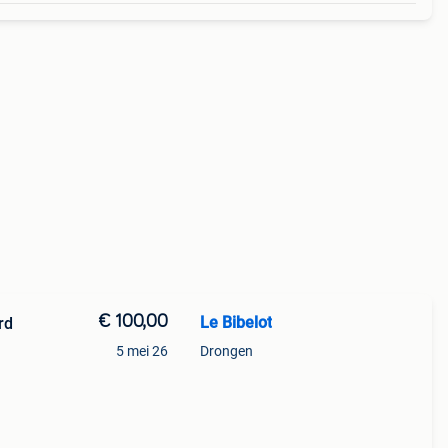
€ 100,00
Le Bibelot
rd
5 mei 26
Drongen