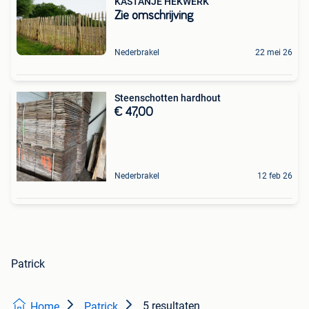
KASTANJE HEKWERK
Zie omschrijving
Nederbrakel
22 mei 26
Steenschotten hardhout
€ 47,00
Nederbrakel
12 feb 26
Patrick
5 resultaten
Home
Patrick