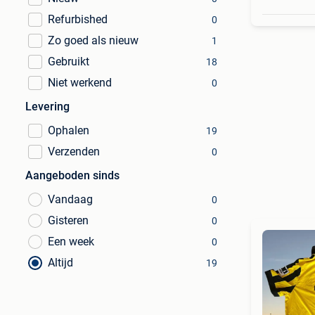
Refurbished
0
Zo goed als nieuw
1
Gebruikt
18
Niet werkend
0
Levering
Ophalen
19
Verzenden
0
Aangeboden sinds
Vandaag
0
Gisteren
0
Een week
0
Altijd
19