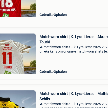
volledige opbrengst gaat naar de werking van 
Lyra-lierse. ?
Gebruikt
Ophalen
Matchworn shirt | K. Lyra-Lierse | Akra
Tourki
🔥 matchworn shirts – k. Lyra-lierse 2025-202
unieke kans om originele matchworn shirts te
bemachtigen van het seizoen 2025-2026. De
volledige opbrengst gaat naar de werking van 
Lyra-lierse. ?
Gebruikt
Ophalen
Matchworn shirt | K. Lyra-Lierse | Mathi
Schils
🔥 matchworn shirts – k. Lyra-lierse 2025-202