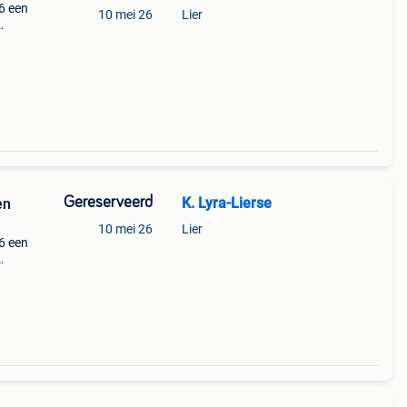
6 een
10 mei 26
Lier
k.
Gereserveerd
K. Lyra-Lierse
en
10 mei 26
Lier
6 een
k.