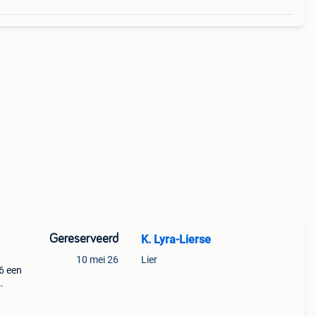
Gereserveerd
K. Lyra-Lierse
10 mei 26
Lier
6 een
k.