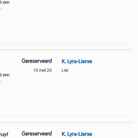
6 een
k.
Gereserveerd
K. Lyra-Lierse
10 mei 26
Lier
6 een
k.
Gereserveerd
K. Lyra-Lierse
ruyf