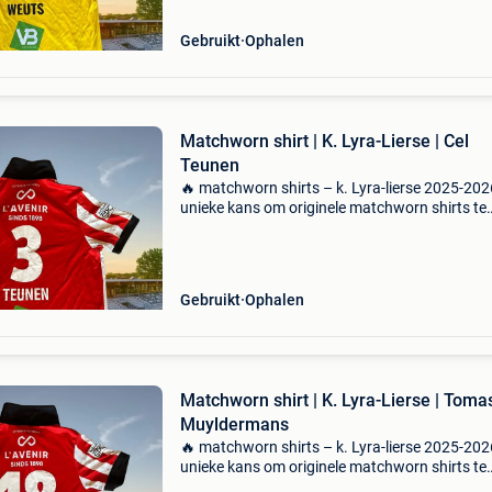
Lyra-lierse. ?
Gebruikt
Ophalen
Matchworn shirt | K. Lyra-Lierse | Cel
Teunen
🔥 matchworn shirts – k. Lyra-lierse 2025-202
unieke kans om originele matchworn shirts te
bemachtigen van het seizoen 2025-2026. De
volledige opbrengst gaat naar de werking van 
Lyra-lierse. ?
Gebruikt
Ophalen
Matchworn shirt | K. Lyra-Lierse | Toma
Muyldermans
🔥 matchworn shirts – k. Lyra-lierse 2025-202
unieke kans om originele matchworn shirts te
bemachtigen van het seizoen 2025-2026. De