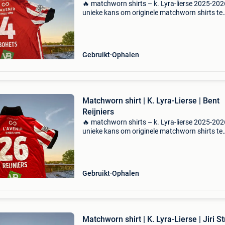
🔥 matchworn shirts – k. Lyra-lierse 2025-202
unieke kans om originele matchworn shirts te
bemachtigen van het seizoen 2025-2026. De
volledige opbrengst gaat naar de werking van 
Lyra-lierse. ?
Gebruikt
Ophalen
Matchworn shirt | K. Lyra-Lierse | Bent
Reijniers
🔥 matchworn shirts – k. Lyra-lierse 2025-202
unieke kans om originele matchworn shirts te
bemachtigen van het seizoen 2025-2026. De
volledige opbrengst gaat naar de werking van 
Lyra-lierse. ?
Gebruikt
Ophalen
Matchworn shirt | K. Lyra-Lierse | Jiri St