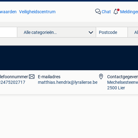
waarden
Veiligheidscentrum
Chat
Meldinge
Alle categorieën…
A
elefoonnummer
E-mailadres
Contactgegeve
32475202717
matthias.hendrix@lyralierse.be
Mechelsesteen
2500
Lier