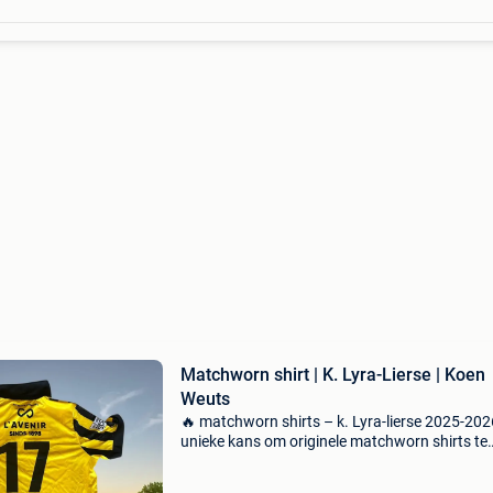
Matchworn shirt | K. Lyra-Lierse | Koen
Weuts
🔥 matchworn shirts – k. Lyra-lierse 2025-202
unieke kans om originele matchworn shirts te
bemachtigen van het seizoen 2025-2026. De
volledige opbrengst gaat naar de werking van 