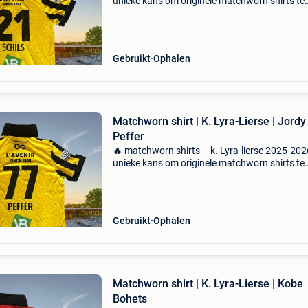
unieke kans om originele matchworn shirts te
bemachtigen van het seizoen 2025-2026. De
volledige opbrengst gaat naar de werking van 
Lyra-lierse. ?
Gebruikt
Ophalen
Matchworn shirt | K. Lyra-Lierse | Jordy
Peffer
🔥 matchworn shirts – k. Lyra-lierse 2025-202
unieke kans om originele matchworn shirts te
bemachtigen van het seizoen 2025-2026. De
volledige opbrengst gaat naar de werking van 
Lyra-lierse. ?
Gebruikt
Ophalen
Matchworn shirt | K. Lyra-Lierse | Kobe
Bohets