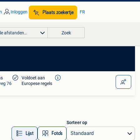
n
Inloggen
FR
Plaats zoekertje
lle afstanden…
Zoek
ns
Voldoet aan
weg 76
Europese regels
Sorteer op
Lijst
Foto’s