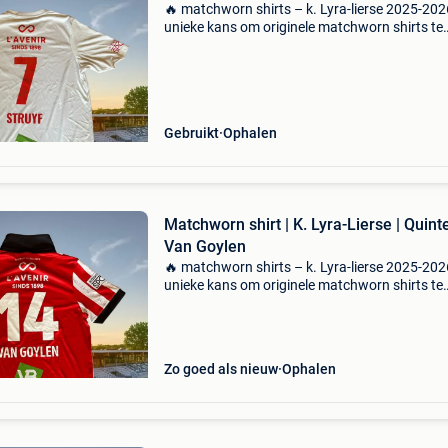
🔥 matchworn shirts – k. Lyra-lierse 2025-202
unieke kans om originele matchworn shirts te
bemachtigen van het seizoen 2025-2026. De
volledige opbrengst gaat naar de werking van 
Lyra-lierse. ?
Gebruikt
Ophalen
Matchworn shirt | K. Lyra-Lierse | Quint
Van Goylen
🔥 matchworn shirts – k. Lyra-lierse 2025-202
unieke kans om originele matchworn shirts te
bemachtigen van het seizoen 2025-2026. De
volledige opbrengst gaat naar de werking van 
Lyra-lierse. ?
Zo goed als nieuw
Ophalen