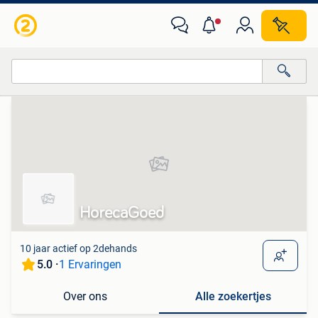
Van deze adverteerder
Alle categorieën…
Alle afstanden…
HorecaGoed
10 jaar actief op 2dehands
5.0 ·
1 Ervaringen
Over ons
Alle zoekertjes