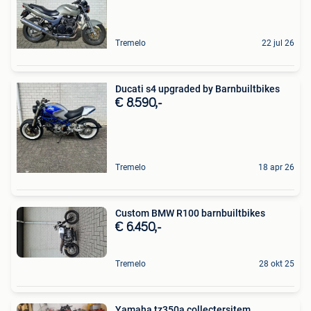
Tremelo
22 jul 26
Ducati s4 upgraded by Barnbuiltbikes
€ 8.590,-
Tremelo
18 apr 26
Custom BMW R100 barnbuiltbikes
€ 6.450,-
Tremelo
28 okt 25
Yamaha tz350a collectersitem