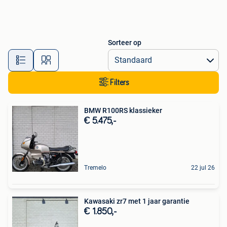
Sorteer op
Filters
BMW R100RS klassieker
€ 5.475,-
Tremelo
22 jul 26
Kawasaki zr7 met 1 jaar garantie
€ 1.850,-