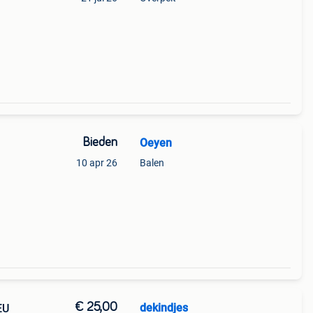
Bieden
Oeyen
10 apr 26
Balen
€ 25,00
dekindjes
EU