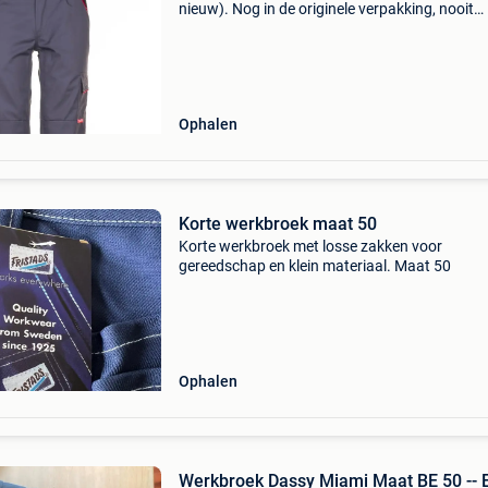
nieuw). Nog in de originele verpakking, nooit
gedragen. Stevige en comfortabele
kwaliteitswerkbroeken met kniezakken. Kleur:
grijs/zwart. Vraagprijs: &eur
Ophalen
Korte werkbroek maat 50
Korte werkbroek met losse zakken voor
gereedschap en klein materiaal. Maat 50
Ophalen
Werkbroek Dassy Miami Maat BE 50 -- 