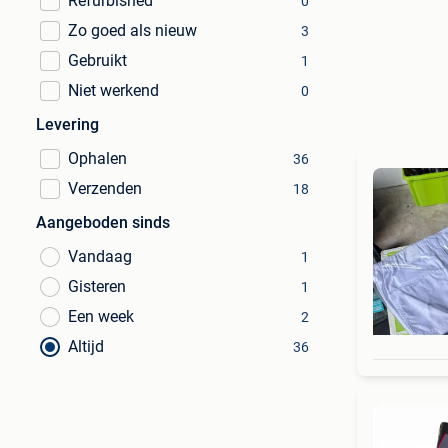
Refurbished
0
Zo goed als nieuw
3
Gebruikt
1
Niet werkend
0
Levering
Ophalen
36
Verzenden
18
Aangeboden sinds
Vandaag
1
Gisteren
1
Een week
2
Altijd
36