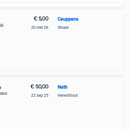
€ 5,00
Ceuppens
50
20 mei 26
Sinaai
€ 50,00
Nath
m
sico
22 sep 25
Herenthout