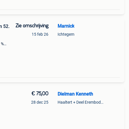
Zie omschrijving
Marnick
n 52.
15 feb 26
Ichtegem
0 %
€ 75,00
Dielman Kenneth
28 dec 25
Haaltert + Deel Erembodegem