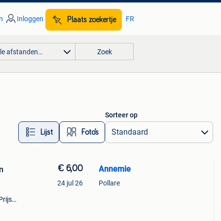
n
Inloggen
FR
Plaats zoekertje
lle afstanden…
Zoek
Sorteer op
Lijst
Foto’s
€ 6,00
Annemie
24 jul 26
Pollare
rijs: