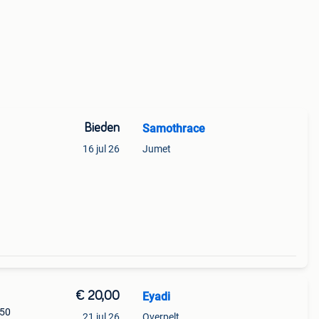
Bieden
Samothrace
16 jul 26
Jumet
€ 20,00
Eyadi
 50
21 jul 26
Overpelt