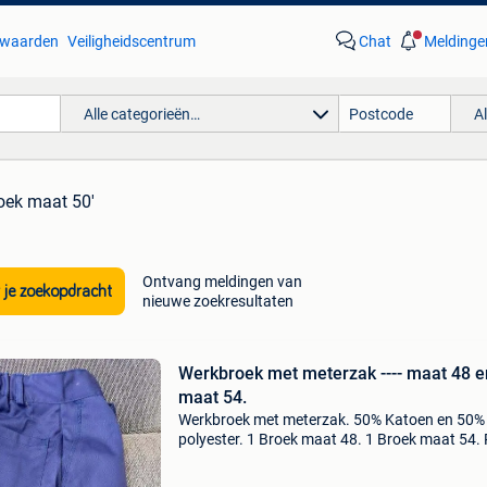
waarden
Veiligheidscentrum
Chat
Meldinge
Alle categorieën…
A
oek maat 50'
Ontvang meldingen van
 je zoekopdracht
nieuwe zoekresultaten
Werkbroek met meterzak ---- maat 48 en
maat 54.
Werkbroek met meterzak. 50% Katoen en 50%
polyester. 1 Broek maat 48. 1 Broek maat 54. P
6,00€/stuk