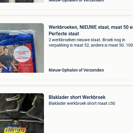
Nieuw
Ophalen of Verzenden
Werkbroeken, NIEUWE staat, maat 50 e
Perfecte staat
2 werkbroeken nieuwe staat. Broek nog in
verpakking is maat 52, andere is maat 50. 10
Katoen. Blauwe kleur. Prijs overeen te komen.
Verzendingskosten tlv de koper.
Nieuw
Ophalen of Verzenden
Blaklader short Werkbroek
Blaklader werkbroek short maat c50