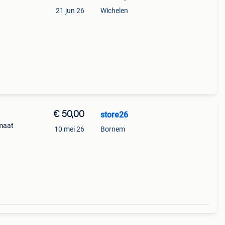
21 jun 26
Wichelen
€ 50,00
store26
maat
10 mei 26
Bornem