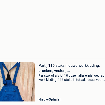
Partij 116 stuks nieuwe werkkleding,
broeken, vesten, ...
Per stuk of als lot 10 dozen allerlei niet gedra
werk kleding, 116 stuks in totaal. Ideaal voor
verkoop op de rommelmarkt. 4X overall met
mutsen 2x overall met mouwen 3x werkbroek 
67x werkbro
Nieuw
Ophalen