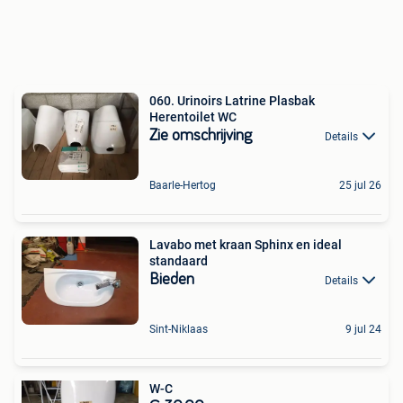
060. Urinoirs Latrine Plasbak
Herentoilet WC
Zie omschrijving
Details
Baarle-Hertog
25 jul 26
Lavabo met kraan Sphinx en ideal
standaard
Bieden
Details
Sint-Niklaas
9 jul 24
W-C