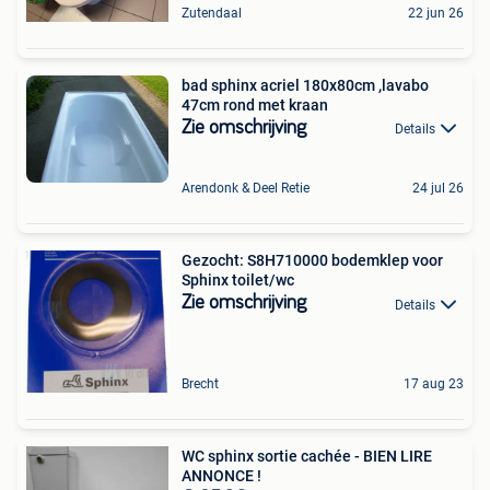
Zutendaal
22 jun 26
bad sphinx acriel 180x80cm ,lavabo
47cm rond met kraan
Zie omschrijving
Details
Arendonk & Deel Retie
24 jul 26
Gezocht: S8H710000 bodemklep voor
Sphinx toilet/wc
Zie omschrijving
Details
Brecht
17 aug 23
WC sphinx sortie cachée - BIEN LIRE
ANNONCE !