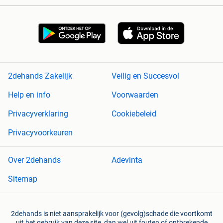
2dehands Zakelijk
Veilig en Succesvol
Help en info
Voorwaarden
Privacyverklaring
Cookiebeleid
Privacyvoorkeuren
Over 2dehands
Adevinta
Sitemap
2dehands is niet aansprakelijk voor (gevolg)schade die voortkomt
uit het gebruik van deze site, dan wel uit fouten of ontbrekende