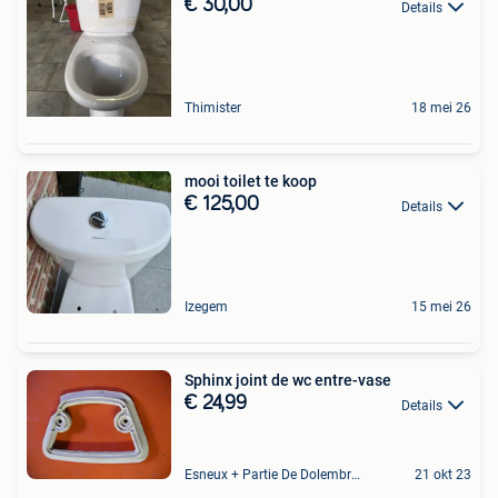
€ 30,00
Details
Thimister
18 mei 26
mooi toilet te koop
€ 125,00
Details
Izegem
15 mei 26
Sphinx joint de wc entre-vase
€ 24,99
Details
Esneux + Partie De Dolembreux
21 okt 23