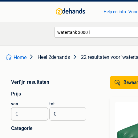
Help en info
Voor
Heel 2dehands
22 resultaten
voor 'watert
Home
Verfijn resultaten
Bewaar
Prijs
van
tot
€
€
Categorie