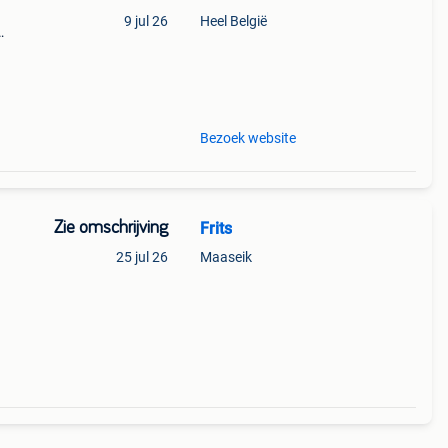
9 jul 26
Heel België
e
at met
Bezoek website
Zie omschrijving
Frits
25 jul 26
Maaseik
k 60l
ssen