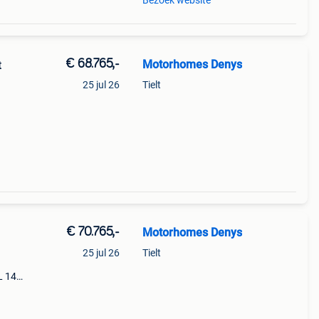
Bezoek website
€ 68.765,-
Motorhomes Denys
t
25 jul 26
Tielt
te
€ 70.765,-
Motorhomes Denys
25 jul 26
Tielt
L 140
arote