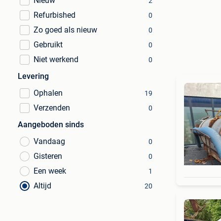
Nieuw
2
Refurbished
0
Zo goed als nieuw
0
Gebruikt
0
Niet werkend
0
Levering
Ophalen
19
Verzenden
0
Aangeboden sinds
Vandaag
0
Gisteren
0
Een week
1
Altijd
20