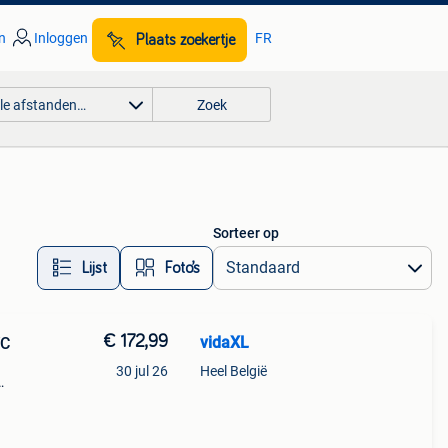
n
Inloggen
FR
Plaats zoekertje
lle afstanden…
Zoek
Sorteer op
Lijst
Foto’s
€ 172,99
vidaXL
VC
30 jul 26
Heel België
e
at met