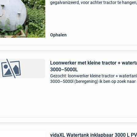
gegalvanizeerd, voor achter tractor te hangen
goede banden. Voor meer info gelieve te belle
0471/18.36.11
Ophalen
Loonwerker met kleine tractor + watert
3000–5000L
Gezocht: loonwerker kleine tractor + watertan
3000–5000l (beregening) ik ben op zoek naar
persoon of loonwerker met: kleine tractor met
watertank (±3000 tot 5000 liter) voor het uitv
van mob
vidaXL Watertank inklapbaar 3000 L P