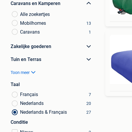
Caravans en Kamperen
Alle zoekertjes
Mobilhomes
13
Caravans
1
Zakelijke goederen
Tuin en Terras
Toon meer
Taal
Français
7
Nederlands
20
Nederlands & Français
27
Conditie