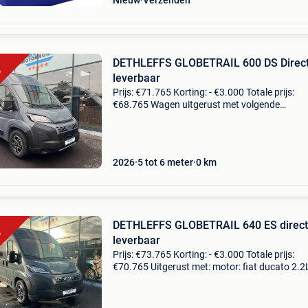
Nieuw
Verzenden
DETHLEFFS GLOBETRAIL 600 DS Direc
leverbaar
Prijs: €71.765 Korting: - €3.000 Totale prijs:
€68.765 Wagen uitgerust met volgende
optie&#39;s: motor: fiat ducato 2.2L 140 pk
automatische versnelling buitenkleur: lanzaro
woonb
2026
5 tot 6 meter
0
km
DETHLEFFS GLOBETRAIL 640 ES direct
leverbaar
Prijs: €73.765 Korting: - €3.000 Totale prijs:
€70.765 Uitgerust met: motor: fiat ducato 2.2
pk automatische versnelling buitenkleur: lanz
elektrapakket: extra dubbel usb stop