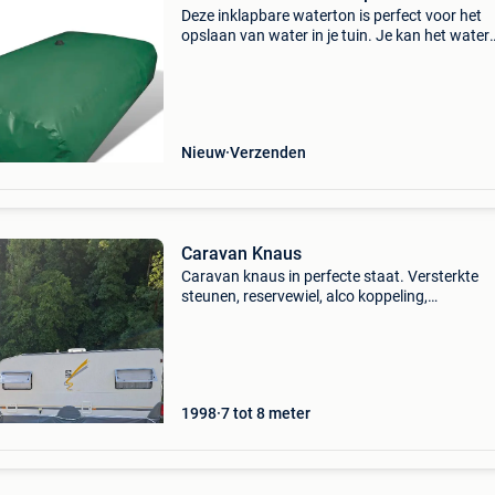
Deze inklapbare waterton is perfect voor het
opslaan van water in je tuin. Je kan het water
gebruiken om je auto te wassen of om je tuin t
bewateren. De watertank heeft een luchtuitla
schroefdo
Nieuw
Verzenden
Caravan Knaus
Caravan knaus in perfecte staat. Versterkte
steunen, reservewiel, alco koppeling,
warmwaterboiler, ringverwarming. 1 Watertan
1 afvalwatertank 60l 1 w.c. Tank 60l 2 gasfle
extra automatische
1998
7 tot 8 meter