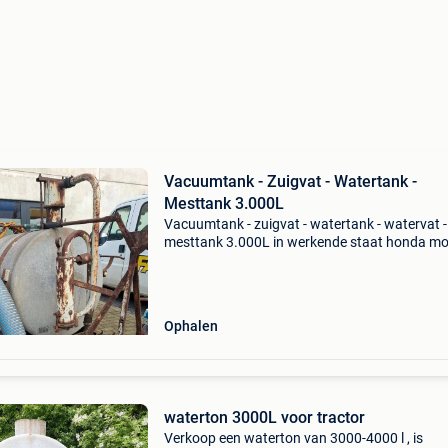
Vacuumtank - Zuigvat - Watertank -
Mesttank 3.000L
Vacuumtank - zuigvat - watertank - watervat -
mesttank 3.000L in werkende staat honda mo
13pk inhoud 3.000L wielen werden gedemonte
maar nog beschikbaar bij interesse bel +32 4
005
Ophalen
waterton 3000L voor tractor
Verkoop een waterton van 3000-4000 l , is