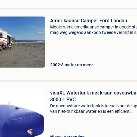
Amerikaanse Camper Ford Landau
Mooie ruime amerikaanse camper in goede st
mag weg wegens aankoop tweede verblijf in s
je kan er volledig autonoom in leven tv-
satellietschotel 3x airco 2 op dak 1 op motor
volledige keuken i
2002
8 meter en meer
vidaXL Watertank met kraan opvouwba
3000 L PVC
De opvouwbare watertank is ideaal voor de o
van niet-drinkbaar water en is een efficiënt
opvangsysteem voor regenwater. Duurzaam 
scheurbestendig: deze wateropslagtank is
gemaakt van pvc, dat d