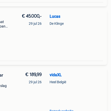
€ 45.000,-
Lucas
aat
29 jul 26
De Klinge
panje
€ 189,99
vidaXL
ar
29 jul 26
Heel België
pslag
en