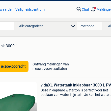
waarden
Veiligheidscentrum
Chat
Meldinge
Alle categorieën…
A
ank 3000 l'
Ontvang meldingen van
 je zoekopdracht
nieuwe zoekresultaten
vidaXL Watertank inklapbaar 3000 L P
Deze inklapbare waterton is perfect voor het
opslaan van water in je tuin. Je kan het water
gebruiken om je auto te wassen of om je tuin t
bewateren. De watertank heeft een luchtuitla
schroefdo