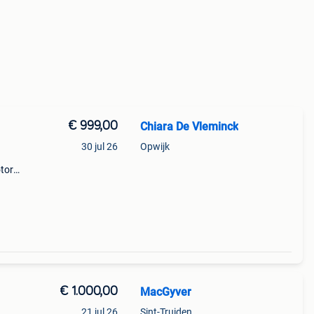
€ 999,00
Chiara De Vleminck
30 jul 26
Opwijk
tor
erd,
68 026
€ 1.000,00
MacGyver
21 jul 26
Sint-Truiden