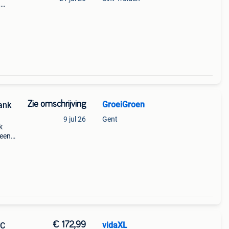
,
n naar
Zie omschrijving
GroeiGroen
ank
9 jul 26
Gent
k
 een
oeren
€ 172,99
vidaXL
VC