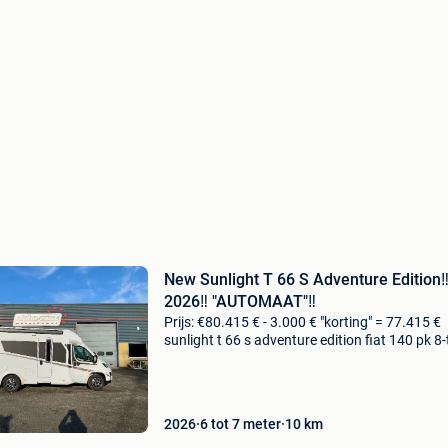
New Sunlight T 66 S Adventure Edition‼
2026‼️ "AUTOMAAT"‼️
Prijs: €80.415 € - 3.000 € "korting" = 77.415 €
sunlight t 66 s adventure edition fiat 140 pk 8
automaat witte cabine adventure stoffering 1
alu-velgen bicol
2026
6 tot 7 meter
10
km