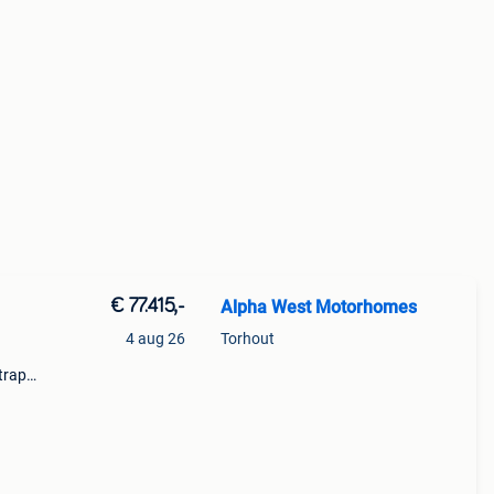
€ 77.415,-
Alpha West Motorhomes
️
4 aug 26
Torhout
-traps
6"