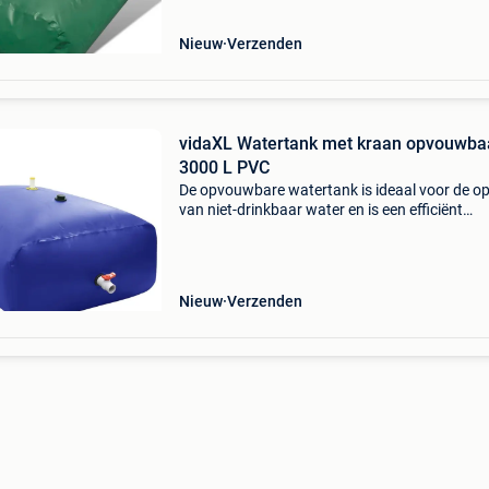
Nieuw
Verzenden
vidaXL Watertank met kraan opvouwba
3000 L PVC
De opvouwbare watertank is ideaal voor de o
van niet-drinkbaar water en is een efficiënt
opvangsysteem voor regenwater. Duurzaam 
scheurbestendig: deze wateropslagtank is
gemaakt van pvc, dat d
Nieuw
Verzenden