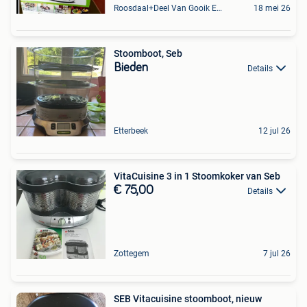
Roosdaal+Deel Van Gooik En Sint-Kwintens-Lennik
18 mei 26
Stoomboot, Seb
Bieden
Details
Etterbeek
12 jul 26
VitaCuisine 3 in 1 Stoomkoker van Seb
€ 75,00
Details
Zottegem
7 jul 26
SEB Vitacuisine stoomboot, nieuw