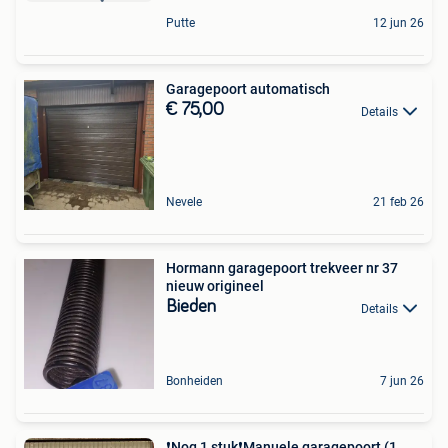
Putte
12 jun 26
Garagepoort automatisch
€ 75,00
Details
Nevele
21 feb 26
Hormann garagepoort trekveer nr 37
nieuw origineel
Bieden
Details
Bonheiden
7 jun 26
❗Nog 1 stuk❗Manuele garagepoort (1