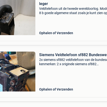
leger
Veldtelefoon uit de tweede wereldoorlog. Mode
8 b goede algemene staat zoals je kunt zien o
foto&#39;s. Crank werkt. Weeg het gewicht
Ophalen of Verzenden
Siemens Veldtelefoon sf882 Bundeswe
2x siemens sf882 veldtelefoon van de bunde
kenmerken: 2 x originele siemens sf882
veldtelefoon gebruikt door de duitse bundesw
(abl ?) Authentiek militair communicatiemateri
degelijke en ro
Ophalen of Verzenden