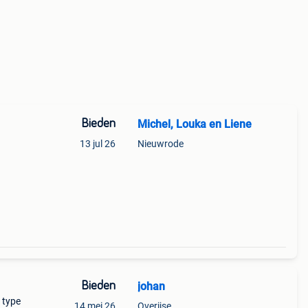
Bieden
Michel, Louka en Liene
13 jul 26
Nieuwrode
Bieden
johan
 type
14 mei 26
Overijse