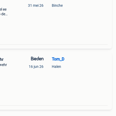
31 mei 26
Binche
l ee
p de
Bieden
Tom_D
hr
swehr
16 jun 26
Halen
ehr
eel