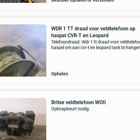
Gebruikt
Ophalen of Verzenden
WDR 1 TT draad voor veldtelefoon op
haspel CVR-T en Leopard
Telefoondraad. Wdr 1 tt draad voor veldtelefo
haspel om aan cvr-t en leopard tank te hangen
Ophalen
Britse veldtelefoon WOII
Opknapbeurt nodig.