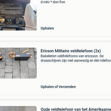
d mkv * don five
Ophalen
Ericson Militaire veldtelefoon (2x)
Bakelieten veldtelefoons van ericsson. De
draaischijven zijn niet aanwezig en één telefo
mist het plaatje die dient als bescherming van
batterij. Toestellen zijn zuiver en zonder breuk
Stuks
Ophalen of Verzenden
Oude veldtelefoon van het Amerikaans