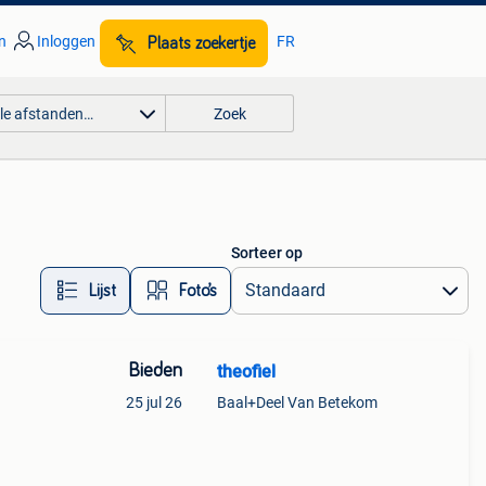
n
Inloggen
FR
Plaats zoekertje
lle afstanden…
Zoek
Sorteer op
Lijst
Foto’s
Bieden
theofiel
25 jul 26
Baal+Deel Van Betekom