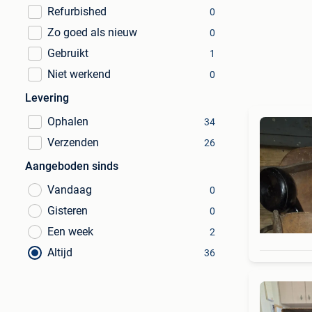
Refurbished
0
Zo goed als nieuw
0
Gebruikt
1
Niet werkend
0
Levering
Ophalen
34
Verzenden
26
Aangeboden sinds
Vandaag
0
Gisteren
0
Een week
2
Altijd
36