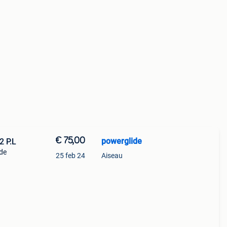
€ 75,00
powerglide
2 P.L
 de
25 feb 24
Aiseau