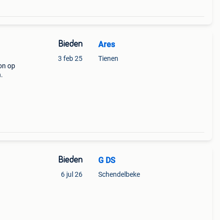
Bieden
Ares
3 feb 25
Tienen
on op
.
Bieden
G DS
6 jul 26
Schendelbeke