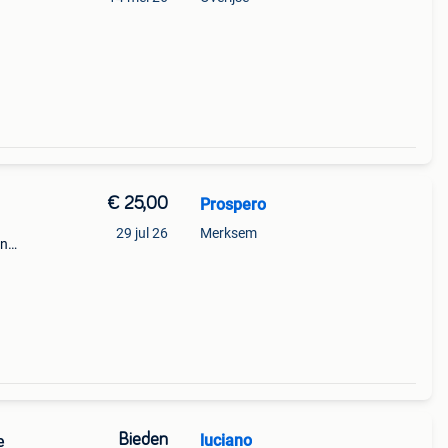
€ 25,00
Prospero
29 jul 26
Merksem
on
 de
en. 2
Bieden
luciano
e