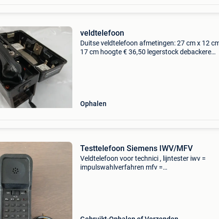
veldtelefoon
Duitse veldtelefoon afmetingen: 27 cm x 12 c
17 cm hoogte € 36,50 legerstock debackere
heirweg 20 8800 roeselare 051/203541
Ophalen
Testtelefoon Siemens IWV/MFV
Veldtelefoon voor technici , lijntester iwv =
impulswahlverfahren mfv =
mehrfrequenzwahlverfahren aus = uitschakele
fash raste et = erdtaste