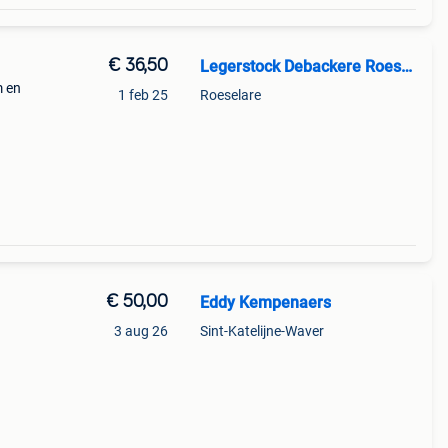
€ 36,50
Legerstock Debackere Roeselare
m en
1 feb 25
Roeselare
€ 50,00
Eddy Kempenaers
3 aug 26
Sint-Katelijne-Waver
n fl =