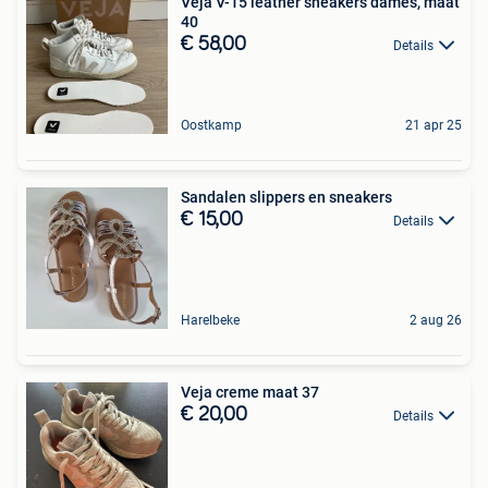
Veja V-15 leather sneakers dames, maat
40
€ 58,00
Details
Oostkamp
21 apr 25
Sandalen slippers en sneakers
€ 15,00
Details
Harelbeke
2 aug 26
Veja creme maat 37
€ 20,00
Details