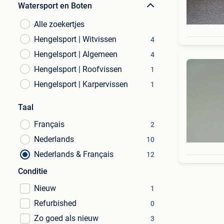
Watersport en Boten
Alle zoekertjes
Hengelsport | Witvissen
4
Hengelsport | Algemeen
4
Hengelsport | Roofvissen
1
Hengelsport | Karpervissen
1
Taal
Français
2
Nederlands
10
Nederlands & Français
12
Conditie
Nieuw
1
Refurbished
0
Zo goed als nieuw
3