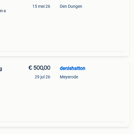
15 mei 26
Den Dungen
en-x
€ 500,00
denishatton
g
29 jul 26
Meyerode
.
)