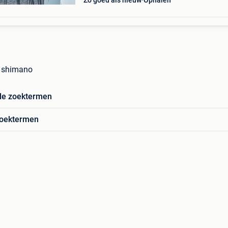
Zo goed als nieuw
Ophalen
l shimano
de zoektermen
zoektermen