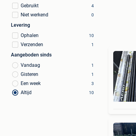
Gebruikt
4
Niet werkend
0
Levering
Ophalen
10
Verzenden
1
Aangeboden sinds
Vandaag
1
Gisteren
1
Een week
3
Altijd
10