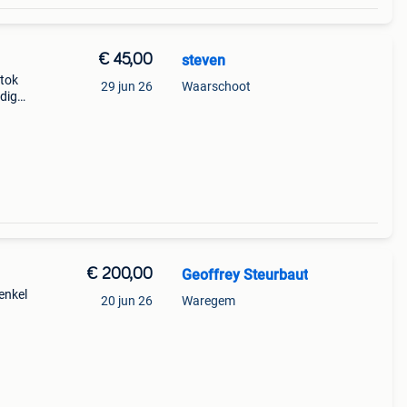
€ 45,00
steven
tok
29 jun 26
Waarschoot
digd,
oto’s
 le
€ 200,00
Geoffrey Steurbaut
enkel
20 jun 26
Waregem