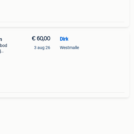
€ 60,00
Dirk
n
 bod
3 aug 26
Westmalle
j