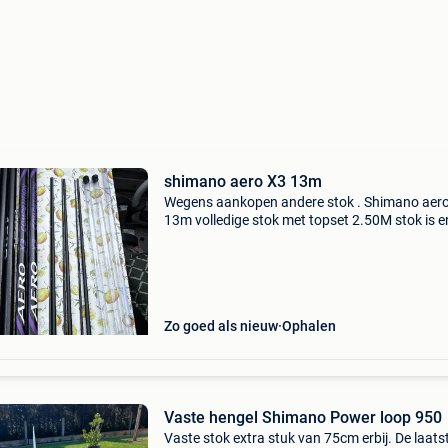
shimano aero X3 13m
Wegens aankopen andere stok . Shimano aero
13m volledige stok met topset 2.50M stok is e
keren gebruikt en aangekocht bij hengelsport
lemmens. 3 Extra topsets 2.50M tot 20/100.
Verlengdeel voo
Zo goed als nieuw
Ophalen
Vaste hengel Shimano Power loop 950
Vaste stok extra stuk van 75cm erbij. De laats