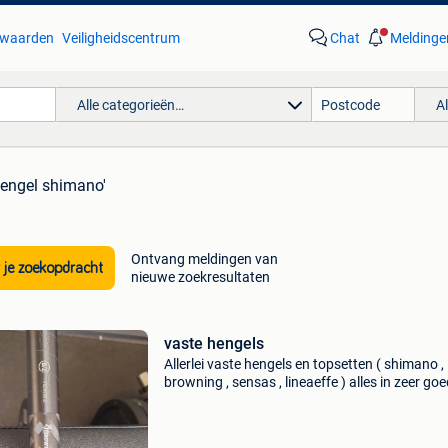
waarden
Veiligheidscentrum
Chat
Meldinge
Alle categorieën…
A
hengel shimano'
Ontvang meldingen van
 je zoekopdracht
nieuwe zoekresultaten
vaste hengels
Allerlei vaste hengels en topsetten ( shimano ,
browning , sensas , lineaeffe ) alles in zeer go
staat ( nieuwstaat ) samen of apart te koop