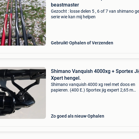
beastmaster
Gezocht : losse delen 5 , 6 of 7 van shimano g
serie wie kan mij helpen
Gebruikt
Ophalen of Verzenden
Shimano Vanquish 4000xg + Sportex Ji
Xpert hengel.
Shimano vanquish 4000 xg reel met doos en
papieren. (400 E.) Sportex jig expert 2,65 m
speciale snoekbaarshengel. Met originele hoes
(200 E.) Sportex „superveilige” hoes. (30 Stuks
originele extra s
Zo goed als nieuw
Ophalen