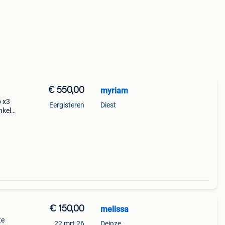
€ 550,00
myriam
 x3
Eergisteren
Diest
nkele
€ 150,00
melissa
te
22 mrt 26
Deinze