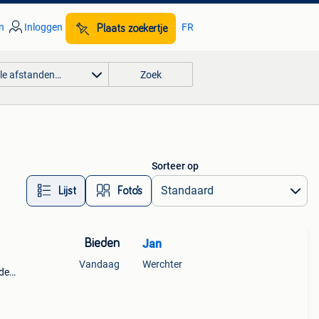
n
Inloggen
FR
Plaats zoekertje
lle afstanden…
Zoek
Sorteer op
Lijst
Foto’s
Bieden
Jan
Vandaag
Werchter
ede