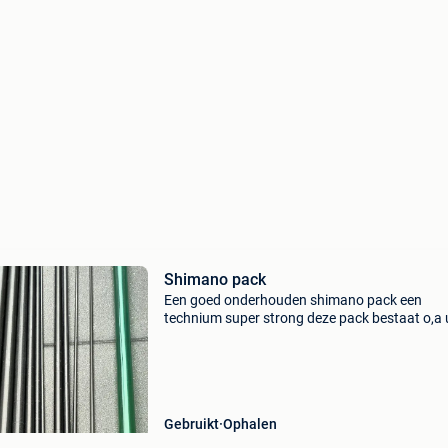
Shimano pack
Een goed onderhouden shimano pack een
technium super strong deze pack bestaat o,a 
hengel van 13 meter inclusief extra topset +
cupdeel hengel van 9,50 meter het 4,de deel is
busje ingezet nu w
Gebruikt
Ophalen