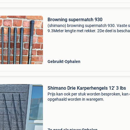
Browning supermatch 930
(shimano) browning supermatch 930. Vaste s
9.3Meter lengte met rekker. 2De deel is bescha
de stok past nog in elkaar. Voor meer info of f
mag je altijd sturen. Enkel ophalen vanwege de
Gebruikt
Ophalen
Shimano Drie Karperhengels 12' 3 lbs
Prijs kan ook per stuk worden besproken, kan 
opgehaald worden in waregem.