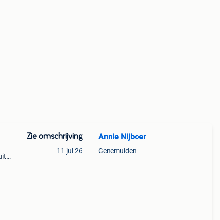
Zie omschrijving
Annie Nijboer
11 jul 26
Genemuiden
uit
 een