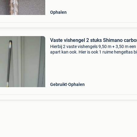
Ophalen
Vaste vishengel 2 stuks Shimano carbo
Hierbij 2 vaste vishengels 9,50 m + 3,50 m een
apart kan ook. Hier is ook 1 ruime hengeltas bi
inbegrepen, waar ook een paraplu enz in kan
gestoken worden. ( Zie hiervoor partijfoto )
Gebruikt
Ophalen