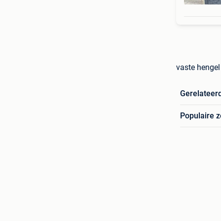
vaste henge
Gerelateer
Populaire 