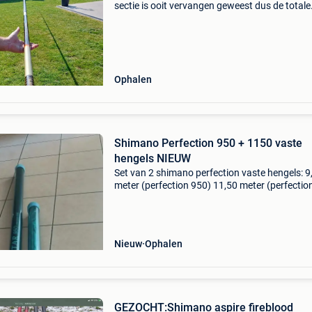
sectie is ooit vervangen geweest dus de totale
lengte met het extra stuk is 9,4m 1 sluitdop
ontbreekt
Ophalen
Shimano Perfection 950 + 1150 vaste
hengels NIEUW
Set van 2 shimano perfection vaste hengels: 9
meter (perfection 950) 11,50 meter (perfectio
1150) beide compleet met topset en buttset. 
in verpakking, nooit gebruikt. Ideaal voor witvi
kan
Nieuw
Ophalen
GEZOCHT:Shimano aspire fireblood